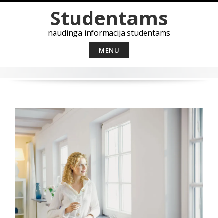
Skip
Studentams
to
content
naudinga informacija studentams
MENU