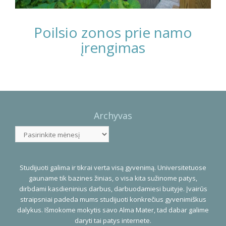
Poilsio zonos prie namo
įrengimas
Photo
Navigation
Archyvas
Archyvas
Studijuoti galima ir tikrai verta visą gyvenimą. Universitetuose
gauname tik bazines žinias, o visa kita sužinome patys,
dirbdami kasdieninius darbus, darbuodamiesi buityje. Įvairūs
straipsniai padeda mums studijuoti konkrečius gyvenimiškus
dalykus. Išmokome mokytis savo Alma Mater, tad dabar galime
daryti tai patys internete.