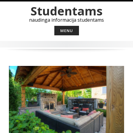
Skip
Studentams
to
content
naudinga informacija studentams
MENU