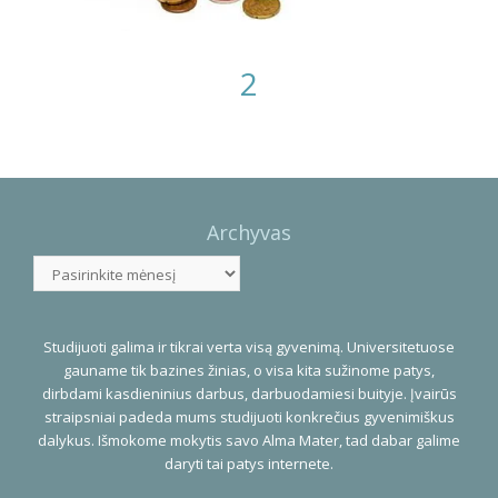
2
Photo
Navigation
Archyvas
Archyvas
Studijuoti galima ir tikrai verta visą gyvenimą. Universitetuose
gauname tik bazines žinias, o visa kita sužinome patys,
dirbdami kasdieninius darbus, darbuodamiesi buityje. Įvairūs
straipsniai padeda mums studijuoti konkrečius gyvenimiškus
dalykus. Išmokome mokytis savo Alma Mater, tad dabar galime
daryti tai patys internete.