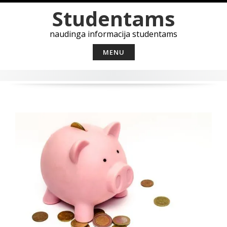
Skip
Studentams
to
content
naudinga informacija studentams
MENU