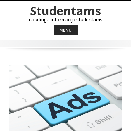
Skip
Studentams
to
content
naudinga informacija studentams
MENU