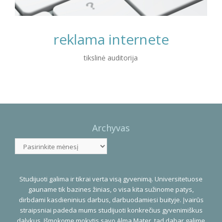
reklama internete
tikslinė auditorija
Photo
Navigation
Archyvas
Archyvas
Studijuoti galima ir tikrai verta visą gyvenimą. Universitetuose
gauname tik bazines žinias, o visa kita sužinome patys,
dirbdami kasdieninius darbus, darbuodamiesi buityje. Įvairūs
straipsniai padeda mums studijuoti konkrečius gyvenimiškus
dalykus. Išmokome mokytis savo Alma Mater, tad dabar galime