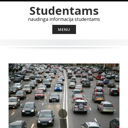
Skip
Studentams
to
content
naudinga informacija studentams
MENU