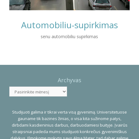
Automobiliu-supirkimas
senu automobiliu supirkimas
Photo
Navigation
Archyvas
Archyvas
Studijuoti galima ir tikrai verta visą gyvenimą. Universitetuose
gauname tik bazines žinias, o visa kita sužinome patys,
dirbdami kasdieninius darbus, darbuodamiesi buityje. Įvairūs
straipsniai padeda mums studijuoti konkrečius gyvenimiškus
dalykus. Išmokome mokytis savo Alma Mater, tad dabar galime