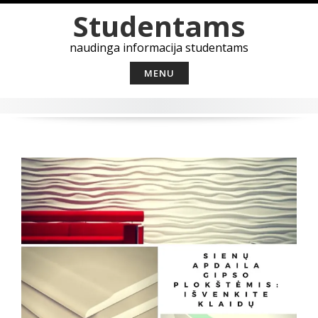
Skip
Studentams
to
content
naudinga informacija studentams
MENU