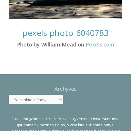
pexels-photo-6040783
Photo by William Mead on
Pexels.com
Photo
Navigation
Archyvas
Archyvas
Studijuoti galima ir tikrai verta visą gyvenimą. Universitetuose
gauname tik bazines žinias, o visa kita sužinome patys,
dirbdami kasdieninius darbus, darbuodamiesi buityje. Įvairūs