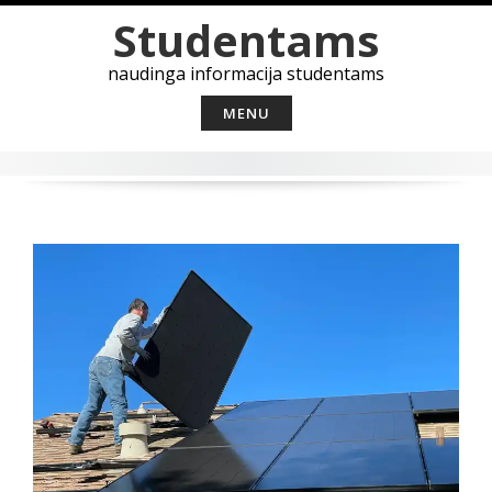
Skip
Studentams
to
content
naudinga informacija studentams
MENU