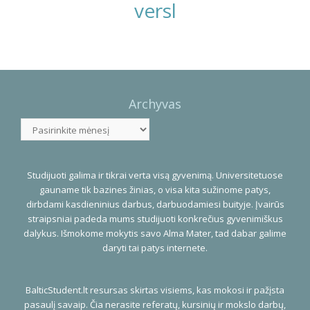
versl
Photo
Navigation
Archyvas
Archyvas
Studijuoti galima ir tikrai verta visą gyvenimą. Universitetuose
gauname tik bazines žinias, o visa kita sužinome patys,
dirbdami kasdieninius darbus, darbuodamiesi buityje. Įvairūs
straipsniai padeda mums studijuoti konkrečius gyvenimiškus
dalykus. Išmokome mokytis savo Alma Mater, tad dabar galime
daryti tai patys internete.
BalticStudent.lt resursas skirtas visiems, kas mokosi ir pažįsta
pasaulį savaip. Čia nerasite referatų, kursinių ir mokslo darbų,