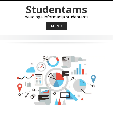
Skip
Studentams
to
content
naudinga informacija studentams
MENU