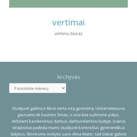
vertimai
vertimu biuras
Photo
Navigation
Archyvas
Archyvas
Studijuoti galima ir tikrai verta visą gyvenimą. Universitetuose
gauname tik bazines žinias, o visa kita sužinome patys,
dirbdami kasdieninius darbus, darbuodamiesi buityje. Įvairūs
straipsniai padeda mums studijuoti konkrečius gyvenimiškus
dalykus. Išmokome mokytis savo Alma Mater, tad dabar galime