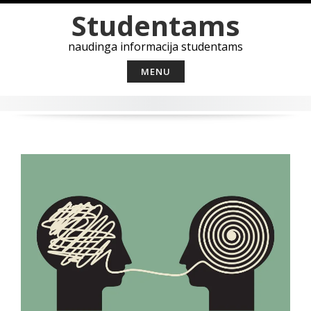
Skip
Studentams
to
content
naudinga informacija studentams
MENU