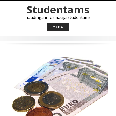
Skip
Studentams
to
content
naudinga informacija studentams
MENU