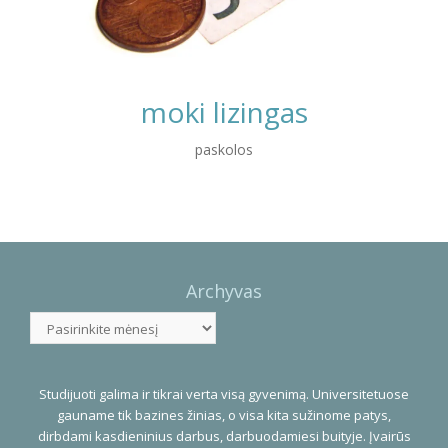
moki lizingas
paskolos
Photo
Navigation
Archyvas
Archyvas
Studijuoti galima ir tikrai verta visą gyvenimą. Universitetuose
gauname tik bazines žinias, o visa kita sužinome patys,
dirbdami kasdieninius darbus, darbuodamiesi buityje. Įvairūs