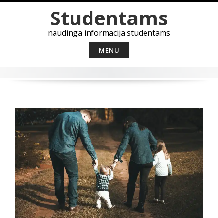
Skip
Studentams
to
content
naudinga informacija studentams
MENU