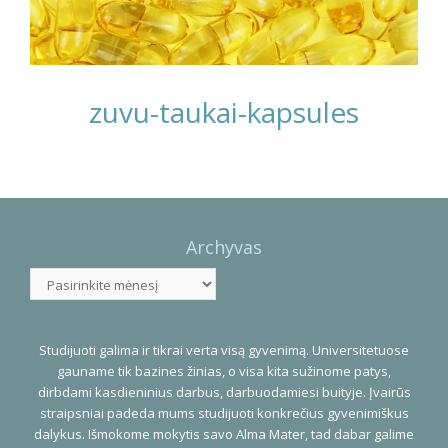
zuvu-taukai-kapsules
Photo
Navigation
Archyvas
Archyvas
Studijuoti galima ir tikrai verta visą gyvenimą. Universitetuose
gauname tik bazines žinias, o visa kita sužinome patys,
dirbdami kasdieninius darbus, darbuodamiesi buityje. Įvairūs
straipsniai padeda mums studijuoti konkrečius gyvenimiškus
dalykus. Išmokome mokytis savo Alma Mater, tad dabar galime