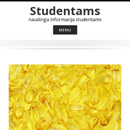
Skip
Studentams
to
content
naudinga informacija studentams
MENU