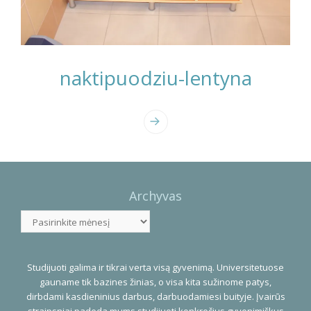
naktipuodziu-lentyna
Photo
Navigation
Archyvas
Archyvas
Studijuoti galima ir tikrai verta visą gyvenimą. Universitetuose
gauname tik bazines žinias, o visa kita sužinome patys,
dirbdami kasdieninius darbus, darbuodamiesi buityje. Įvairūs
straipsniai padeda mums studijuoti konkrečius gyvenimiškus