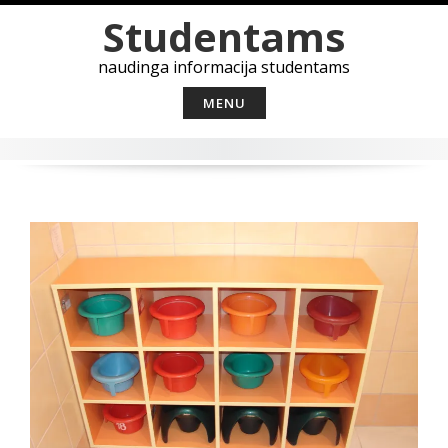
Skip
Studentams
to
content
naudinga informacija studentams
MENU