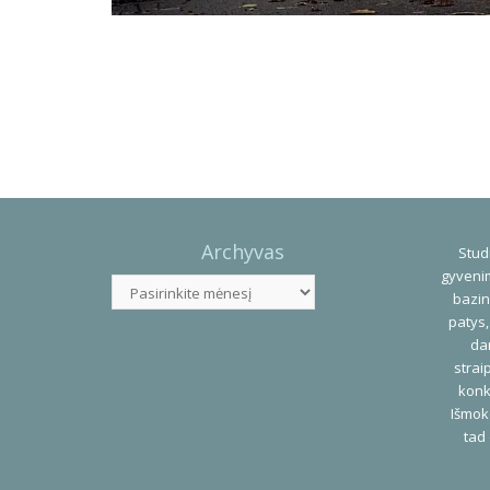
Photo
Navigation
Archyvas
Studi
gyvenim
Archyvas
bazin
patys,
dar
strai
konk
Išmok
tad 