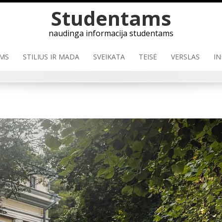
Skip
Studentams
to
content
naudinga informacija studentams
MS
STILIUS IR MADA
SVEIKATA
TEISĖ
VERSLAS
IN