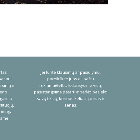
rtas
Jei turite klausimų ar pasiūlymų,
pasaulį
pareikškite juos el. paštu
rsinių ir
reklama@vll.lt
. Išklausysime visų,
ieno
pasistengsime patarti ir padėti pasiekti
 galima
savų tikslų, kuriuos kelia ir jaunas ir
titucijų,
senas.
audinga
niame