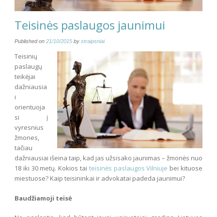
Teisinės paslaugos jaunimui
Published on
21/10/2015
by
straipsniai
Teisinių
paslaugų
teikėjai
dažniausia
i
orientuoja
si į
vyresnius
žmones,
tačiau
dažniausiai išeina taip, kad jas užsisako jaunimas – žmonės nuo
18 iki 30 metų. Kokios tai
teisinės paslaugos Vilniuje
bei kituose
miestuose? Kaip teisininkai ir advokatai padeda jaunimui?
Baudžiamoji teisė