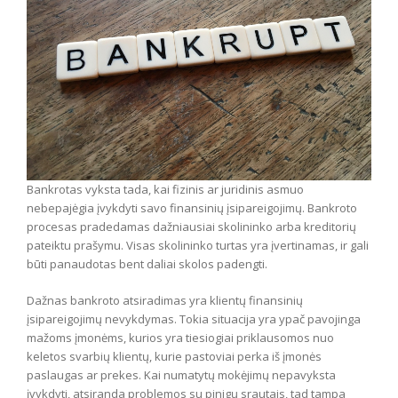
Bankrotas vyksta tada, kai fizinis ar juridinis asmuo
nebepajėgia įvykdyti savo finansinių įsipareigojimų. Bankroto
procesas pradedamas dažniausiai skolininko arba kreditorių
pateiktu prašymu. Visas skolininko turtas yra įvertinamas, ir gali
būti panaudotas bent daliai skolos padengti.
Dažnas bankroto atsiradimas yra klientų finansinių
įsipareigojimų nevykdymas. Tokia situacija yra ypač pavojinga
mažoms įmonėms, kurios yra tiesiogiai priklausomos nuo
keletos svarbių klientų, kurie pastoviai perka iš įmonės
paslaugas ar prekes. Kai numatytų mokėjimų nepavyksta
įvykdyti, atsiranda problemos su pinigų srautais, tad tampa