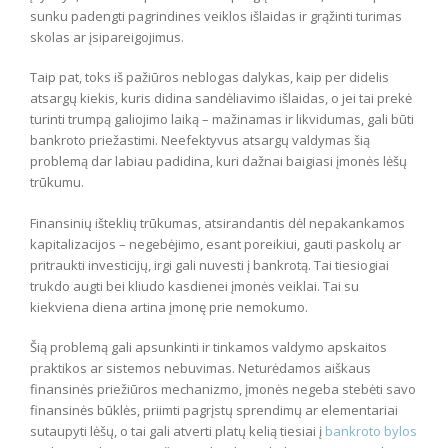
sunku padengti pagrindines veiklos išlaidas ir grąžinti turimas
skolas ar įsipareigojimus.
Taip pat, toks iš pažiūros neblogas dalykas, kaip per didelis
atsargų kiekis, kuris didina sandėliavimo išlaidas, o jei tai prekė
turinti trumpą galiojimo laiką – mažinamas ir likvidumas, gali būti
bankroto priežastimi. Neefektyvus atsargų valdymas šią
problemą dar labiau padidina, kuri dažnai baigiasi įmonės lėšų
trūkumu.
Finansinių išteklių trūkumas, atsirandantis dėl nepakankamos
kapitalizacijos – negebėjimo, esant poreikiui, gauti paskolų ar
pritraukti investicijų, irgi gali nuvesti į bankrotą. Tai tiesiogiai
trukdo augti bei kliudo kasdienei įmonės veiklai. Tai su
kiekviena diena artina įmonę prie nemokumo.
Šią problemą gali apsunkinti ir tinkamos valdymo apskaitos
praktikos ar sistemos nebuvimas. Neturėdamos aiškaus
finansinės priežiūros mechanizmo, įmonės negeba stebėti savo
finansinės būklės, priimti pagrįstų sprendimų ar elementariai
sutaupyti lėšų, o tai gali atverti platų kelią tiesiai į
bankroto bylos