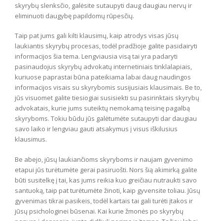
skyrybų slenksčio, galėsite sutaupyti daug daugiau nervų ir
eliminuoti daugybę papildomų rūpesčių.
Taip pat jums gali kilti klausimų, kaip atrodys visas jūsų
laukiantis skyrybų procesas, todėl pradžioje galite pasidairyti
informacijos šia tema. Lengviausia visą tai yra padaryti
pasinaudojus skyrybų advokatų internetiniais tinklalapiais,
kuriuose paprastai būna pateikiama labai daug naudingos
informacijos visais su skyrybomis susijusiais klausimais. Be to,
jūs visuomet galite tiesiogiai susisiekti su pasirinktais skyrybų
advokatais, kurie jums suteiktų nemokamą teisinę pagalbą
skyryboms. Tokiu būdu jūs galėtumėte sutaupyti dar daugiau
savo laiko ir lengviau gauti atsakymus į visus iškilusius
klausimus.
Be abejo, jūsų laukiančioms skyryboms ir naujam gyvenimo
etapui jūs turėtumėte gerai pasiruošti. Nors šią akimirką galite
būti susitelkę į tai, kas jums reikia kuo greičiau nutraukti savo
santuoką, taip pat turėtumėte žinoti, kaip gyvensite toliau. Jūsų
gyvenimas tikrai pasikeis, todėl kartais tai gali turėti įtakos ir
jūsų psichologinei būsenai. Kai kurie žmonės po skyrybų