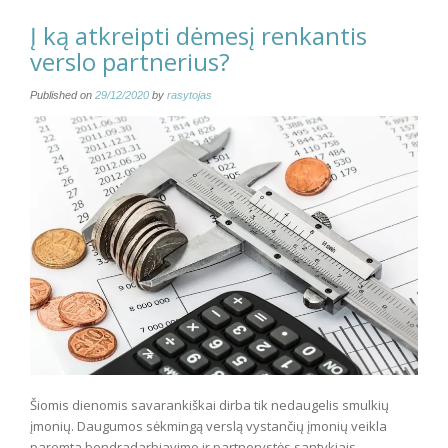
Į ką atkreipti dėmesį renkantis
verslo partnerius?
Published on
29/12/2020
by
rasytojas
Šiomis dienomis savarankiškai dirba tik nedaugelis smulkių
įmonių. Daugumos sėkmingą verslą vystančių įmonių veikla
paremta bendradarbiavimo ir partnerystės santykiais.