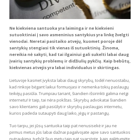
Ne kiekviena santuoka yra laiminga ir ne kiekvieni
sutuoktiniai į savo asmeninius santykius yra linkę žvelgti
vienodai. Neretai pasitaiko atvejų, kuomet poroje dėl
santykių stengiasi tik vienas iš sutuoktinių. Žinoma,
nereikia nė sakyti, kad tai ilgainiui gali sukelti labai daug
įvairių santykių problemų ir didžiulių pykčių. Kaip bebūtų,
kiekvienas atvejis yra labai individualus ir skirtingas.
Lietuvoje kasmet įvyksta labai daug skyrybų, todėl nenuostabu,
kad rinkoje bėgant laikui formuojasi ir nemenka tokių paslaugų
teikėjų pasiūla. Trumpiau tariant, šiandien išsirinkti galima netgi
internetu! Ir taip, tai nėra pokštas. Skyrybų advokatai šiandien
savo klientams gali pasiūlyti ir skyrybų paslaugas internetu,
kurios padeda sutaupyti daug laiko, jėgų ir pastangų.
Tuo tarpu, jei jūsų santuoka taip pat nenusisekė ir jau ne
pirmus metus jūs labai dažnai pagalvojate apie savo santuokos
nutraukimą, turbūt šiuo metu taip pat svarstote, kaip galėtumėte