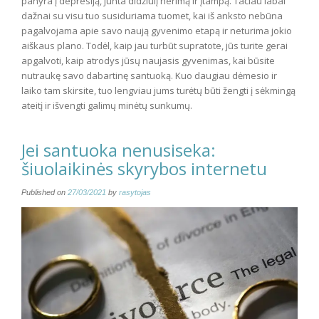
panyra į depresiją, junta didžiulį nerimą ir įtampą. Tačiau labai
dažnai su visu tuo susiduriama tuomet, kai iš anksto nebūna
pagalvojama apie savo naują gyvenimo etapą ir neturima jokio
aiškaus plano. Todėl, kaip jau turbūt supratote, jūs turite gerai
apgalvoti, kaip atrodys jūsų naujasis gyvenimas, kai būsite
nutraukę savo dabartinę santuoką. Kuo daugiau dėmesio ir
laiko tam skirsite, tuo lengviau jums turėtų būti žengti į sėkmingą
ateitį ir išvengti galimų minėtų sunkumų.
Jei santuoka nenusiseka:
šiuolaikinės skyrybos internetu
Published on
27/03/2021
by
rasytojas