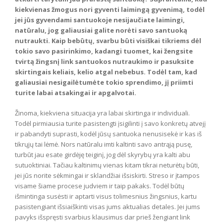
kiekvienas žmogus nori gyventi laimingą gyvenimą, todėl
jei jūs gyvendami santuokoje nesijaučiate laimingi,
natūralu, jog galiausiai galite norėti savo santuoką
nutraukti. Kaip bebūtų, svarbu būti visiškai tikriems dėl
tokio savo pasirinkimo, kadangi tuomet, kai žengsite
tvirtą žingsnį link santuokos nutraukimo ir pasuksite
skirtingais keliais, kelio atgal nebebus. Todėl tam, kad
galiausiai nesigailėtumėte tokio sprendimo, jį priimti
turite labai atsakingai ir apgalvotai.
Žinoma, kiekviena situacija yra labai skirtinga ir individuali.
Todėl pirmiausia turite pasistengti įsigilinti į savo konkretų atvejį
ir pabandyti suprasti, kodėl jūsų santuoka nenusisekė ir kas iš
tikrųjų tai lėmė. Nors natūralu imti kaltinti savo antrąją pusę,
turbūt jau esate girdėję teiginį, jog dėl skyrybų yra kalti abu
sutuoktiniai. Tačiau kaltinimų vienas kitam tikrai neturėtų būti,
jei jūs norite sėkmingai ir sklandžiai išsiskirti. Streso ir įtampos
visame šiame procese judviem ir taip pakaks. Todėl būtų
išmintinga susėsti ir aptarti visus tolimesnius žingsnius, kartu
pasistengiant išsiaiškinti visas jums aktualias detales. Jei jums
pavyks išspręsti svarbius klausimus dar prieš žengiant link