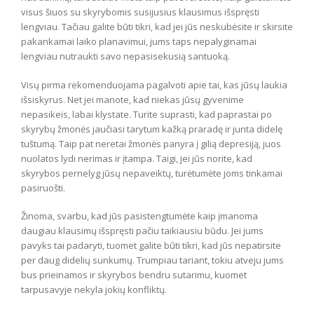
visus šiuos su skyrybomis susijusius klausimus išspręsti
lengviau. Tačiau galite būti tikri, kad jei jūs neskubėsite ir skirsite
pakankamai laiko planavimui, jums taps nepalyginamai
lengviau nutraukti savo nepasisekusią santuoką.
Visų pirma rekomenduojama pagalvoti apie tai, kas jūsų laukia
išsiskyrus. Net jei manote, kad niekas jūsų gyvenime
nepasikeis, labai klystate. Turite suprasti, kad paprastai po
skyrybų žmonės jaučiasi tarytum kažką praradę ir junta didelę
tuštumą. Taip pat neretai žmonės panyra į gilią depresiją, juos
nuolatos lydi nerimas ir įtampa. Taigi, jei jūs norite, kad
skyrybos pernelyg jūsų nepaveiktų, turėtumėte joms tinkamai
pasiruošti.
Žinoma, svarbu, kad jūs pasistengtumėte kaip įmanoma
daugiau klausimų išspręsti pačiu taikiausiu būdu. Jei jums
pavyks tai padaryti, tuomet galite būti tikri, kad jūs nepatirsite
per daug didelių sunkumų. Trumpiau tariant, tokiu atveju jums
bus prieinamos ir skyrybos bendru sutarimu, kuomet
tarpusavyje nekyla jokių konfliktų.