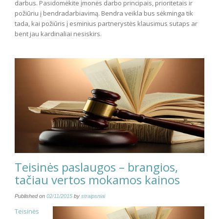
darbus. Pasidomėkite įmonės darbo principais, prioritetais ir
požiūriu į bendradarbiavimą. Bendra veikla bus sėkminga tik
tada, kai požiūris į esminius partnerystės klausimus sutaps ar
bent jau kardinaliai nesiskirs.
Teisinės paslaugos – brangios,
tačiau vertos mokamos kainos
Published on
02/11/2015
by
straipsniai
Teisinės