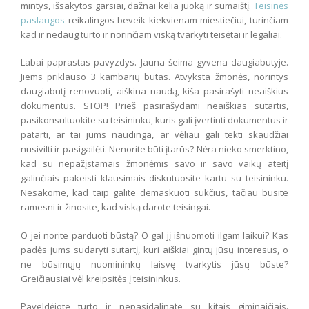
mintys, išsakytos garsiai, dažnai kelia juoką ir sumaištį.
Teisinės
paslaugos
reikalingos beveik kiekvienam miestiečiui, turinčiam
kad ir nedaug turto ir norinčiam viską tvarkyti teisėtai ir legaliai.
Labai paprastas pavyzdys. Jauna šeima gyvena daugiabutyje.
Jiems priklauso 3 kambarių butas. Atvyksta žmonės, norintys
daugiabutį renovuoti, aiškina naudą, kiša pasirašyti neaiškius
dokumentus. STOP! Prieš pasirašydami neaiškias sutartis,
pasikonsultuokite su teisininku, kuris gali įvertinti dokumentus ir
patarti, ar tai jums naudinga, ar vėliau gali tekti skaudžiai
nusivilti ir pasigailėti. Nenorite būti įtarūs? Nėra nieko smerktino,
kad su nepažįstamais žmonėmis savo ir savo vaikų ateitį
galinčiais pakeisti klausimais diskutuosite kartu su teisininku.
Nesakome, kad taip galite demaskuoti sukčius, tačiau būsite
ramesni ir žinosite, kad viską darote teisingai.
O jei norite parduoti būstą? O gal jį išnuomoti ilgam laikui? Kas
padės jums sudaryti sutartį, kuri aiškiai gintų jūsų interesus, o
ne būsimųjų nuomininkų laisvę tvarkytis jūsų būste?
Greičiausiai vėl kreipsitės į teisininkus.
Paveldėjote turto ir nepasidalinate su kitais giminaičiais.