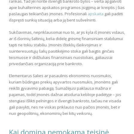
rankas. Tad jei norite išvengti bankroto bylos – verta apgalvoti
apie buhalterinės apskaitos programos įsigijimą ar kreiptis į šias
paslaugas teikiančias įmones. Profesionali
apskaita
gali padėti
išspręsti sunkią situaciją arba ją bent sušvelninti.
Sukčiavimas, nepriklausomai nuo to, ar jis kyla iš įmonės vidaus,
ar iš išorinių šaltinių, kelia didelę grėsmę finansiniam stabilumui
tapti ne tokiu stabiliu. Įmonės išteklių išeikvojimas ir
suinteresuotųjų šalių pasitikėjimo stoka gali baigtis ginčais
teismuose ir didžiuliais finansiniais nuostoliais, galiausiai
privedančiais organizaciją prie bankroto.
Elementarus šalies ar pasaulinis ekonominis nuosmukis,
kuriam būdingas prekių apyvartos nuosmukis, įmonėms gali
reikšti gyvavimo pabaigą. Sumažėjusi paklausa mažina ir
pajamas, todėl įmonės dažnai atsiduria keblioje padėtyje – jos
stengiasi išlikti pelningos ir išvengti bankroto, tačiau ne visada
gali pavykti, nes ne viskas priklauso nuo pačios įmonės, bet ir
nuo geopolitinių, ekonominių bei kitų veiksnių.
Kai domina nemokama teisinė