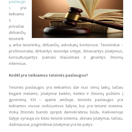
paslaugo
s
yra
teikiamo
s
privačiai
dirbančių
teisinink
ų arba teisininkų, dirbančių advokatų kontorose. Teisininkai –
profesionalai, dirbantys teisinėje srityje, išmanantys įstatymus,
konsultuojantys įvairiais klausimais ir ginantys žmonių
interesus.
Kodėl yra teikiamos teisinės paslaugos?
Teisinės paslaugos yra teikiamos dar nuo senų laikų, tačiau
bėgant metams, įstatymai keitėsi, keitėsi ir žmonių požiūris į
gyvenimą. XXI – ajame amžiuje, teisinės paslaugos yra
teikiamos visose civilizuotose šalyse, kur yra teisinė sistema.
Viską žmonės bando spręsti demokratiniu būdu. Kiekvienoje
šalyje vyrauja vis kitas teisinė sistema, skiriasi įstatymai, tačiau,
dažniausiai, pagrindiniai įstatymai yra tie patys.