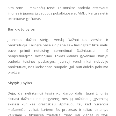
Kita sritis – mokesčių teisė. Teisininkas padeda atstovauti
įmones ir jaunus jų vadovus pokalbiuose su VMI, o kartais net ir
teisiniuose ginčuose.
Bankroto bylos
Jaunimas dažnai steigia verslą. Dažnai tas verslas ir
bankrutuoja. Tai nėra pasaulio pabaiga – tiesiog tam tikru metu
buvo priimti neteisingi sprendimai. Dažniausiai – iš
neapsižiūrėjimo, nežinojimo. Tokias klaidas gyvenime ištaisyti
padeda teisinės paslaugos. Jaunieji verslininkai nebebijo
bankrutuoti, nes kiekvienas nuopolis gali būti didelio pakilimo
pradžia.
Skyrybų bylos
Deja, čia nelinksmoji teisininkų darbo dalis. Jauni žmonės
skiriasi dažniau, nei pagyvenę, nes jų požiūriai į gyvenimą
skiriasi kur kas drastiškiau. Apmaudu tai, kad nukenčia
mažamečiai vaikai, kuriems šis procesas ir toliau einantys
veiksmai – tikriausia tragedija. Ypač, kai vienas iš tėvų