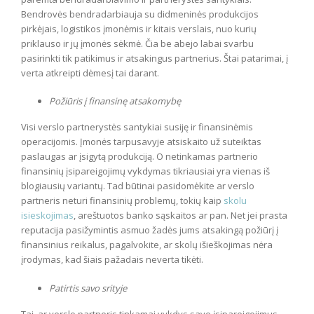
Bendrovės bendradarbiauja su didmeninės produkcijos
pirkėjais, logistikos įmonėmis ir kitais verslais, nuo kurių
priklauso ir jų įmonės sėkmė. Čia be abejo labai svarbu
pasirinkti tik patikimus ir atsakingus partnerius. Štai patarimai, į
verta atkreipti dėmesį tai darant.
Požiūris į finansinę atsakomybę
Visi verslo partnerystės santykiai susiję ir finansinėmis
operacijomis. Įmonės tarpusavyje atsiskaito už suteiktas
paslaugas ar įsigytą produkciją. O netinkamas partnerio
finansinių įsipareigojimų vykdymas tikriausiai yra vienas iš
blogiausių variantų. Tad būtinai pasidomėkite ar verslo
partneris neturi finansinių problemų, tokių kaip
skolu
isieskojimas
, areštuotos banko sąskaitos ar pan. Net jei prasta
reputacija pasižymintis asmuo žadės jums atsakingą požiūrį į
finansinius reikalus, pagalvokite, ar skolų išieškojimas nėra
įrodymas, kad šiais pažadais neverta tikėti.
Patirtis savo srityje
Tai, ar verslo partneris tinkamai vykdys savo įsipareigojimus,