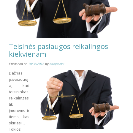
Teisinės paslaugos reikalingos
kiekvienam
Published on
18/08/2015
by
straipsniai
Dažnas
įsivaizduoj
a, kad
teisininkas
reikalingas
tik
įmonėms ir
tiems, kas
skiriasi…
Tokios