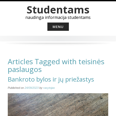
Skip
Studentams
to
content
naudinga informacija studentams
MENU
Articles Tagged with teisinės
paslaugos
Bankroto bylos ir jų priežastys
Published on
24/09/2023
by
rasytojas