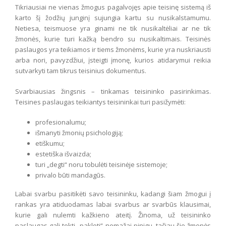
Tikriausiai ne vienas žmogus pagalvojęs apie teisinę sistemą iš
karto šį žodžių junginį sujungia kartu su nusikalstamumu.
Netiesa, teismuose yra ginami ne tik nusikaltėliai ar ne tik
žmonės, kurie turi kažką bendro su nusikaltimais. Teisinės
paslaugos yra teikiamos ir tiems žmonėms, kurie yra nuskriausti
arba nori, pavyzdžiui, įsteigti įmonę, kurios atidarymui reikia
sutvarkyti tam tikrus teisinius dokumentus.
Svarbiausias žingsnis – tinkamas teisininko pasirinkimas.
Teisines paslaugas teikiantys teisininkai turi pasižymėti:
profesionalumu;
išmanyti žmonių psichologiją;
etiškumu;
estetiška išvaizda;
turi „degti“ noru tobulėti teisinėje sistemoje;
privalo būti mandagūs.
Labai svarbu pasitikėti savo teisininku, kadangi šiam žmogui į
rankas yra atiduodamas labai svarbus ar svarbūs klausimai,
kurie gali nulemti kažkieno ateitį. Žinoma, už teisininko
paslaugas gali tekti „pakloti“ nemažai pinigų, tačiau šie žmonės