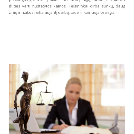
iš ties verti nustatytos kainos. Teisininkai dirba sunkų, daug
žinių ir rizikos reikalaujantį darbą, todėl ir kainuoja brangiai.