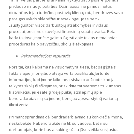
priklauso ir nuo jo patirties. Dažniausiai ne pirmus metus
dirbančios ir jau turinčios pastovių klientų ratą bendrovės savo
pareigas vykdo sklandžiai ir atsakingai. Jose ne tik
„sustyguotos” visos darbuotojų atsakomybės ir vidaus
procesai, bet ir nusistovėjusi finansinių srautų tvarka. Retai
kada tokiose įmonėse galima išgirsti apie tokias nemalonias
procedūras kaip pavyzdžiui, skolų išieškojimas.
Rekomendacijos/ reputacija
Nors tai, kas kalbama ne visuomet yra tiesa, bet pagrįstais
faktais apie įmonę šiuo atveju verta pasikliauti. Jei turite
informacijos, kad įmonė laiku neatsiskaito ar žinote, kad jai
taikytas skolų išieškojimas, priskirkite tai svariems trūkumams.
Ir atvirkščiai, jei esate girdėję puikių atsiliepimų apie
bendradarbiavimą su įmone, bent jau apsvarstyti šį variantą
tikrai verta.
Priimant sprendimą dėl bendradarbiavimo su konkrečia įmone,
neskubėkite. Pabendraukite ne tik su vadovu, bet ir su
darbuotojais, kurie bus atsakingi už su jūsų veikla susijusius