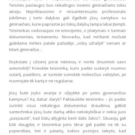
Teisinės paslaugos bus reikalingos visiems giminaičiams tokiu
atveju. Nepriklausomo ir nesuinteresuoto profesionalo
įsikišimas į turto dalybas gali išgelbėti jūsų santykius su
giminaičiais, kurie paprastai po tokių dalybų tampa labai įtempti.
Teisininkas vadovaujasi ne emocijomis, o įstatymais ir turimais
dokumentais, testamentu. Nesvarbu, kad mirštanti močiutė
gulėdama mirties patale pažadėjo „viską užrašyti“ vienam ar
kitam giminaičiui…
Išvykstate į užsienį porai mėnesių ir norite išnuomoti savo
automobilį? Kvieskite teisininką, kuris padės sudaryti nuomos
sutartį, paaiškins, ar turėsite sumokėti mokesčius valstybei, jei
nuomojate tik kartą ir ne reguliariai.
Jūsų bute įvyko avarija ir užpylėte po jumis gyvenančius
kaimynus? Ką dabar daryti? Paklauskite teisininko – jis padės
surinkti visus reikalingus dokumentus draudimui, galbūt
santechnikai jūsų bute darbą atliko nekokybiškai ir reikia juos
„paspausti“, kad būtų atlyginta bent dalis žalos?.. Situacijų gali
būti daugybė, ir teisininkai jums tikrai gali padėti ne tik su
popierėliais, bet ir patartų, kokios pozicijos laikytis, kad