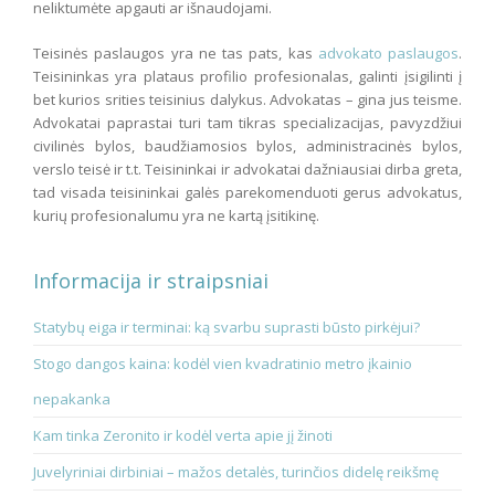
neliktumėte apgauti ar išnaudojami.
Teisinės paslaugos yra ne tas pats, kas
advokato paslaugos
.
Teisininkas yra plataus profilio profesionalas, galinti įsigilinti į
bet kurios srities teisinius dalykus. Advokatas – gina jus teisme.
Advokatai paprastai turi tam tikras specializacijas, pavyzdžiui
civilinės bylos, baudžiamosios bylos, administracinės bylos,
verslo teisė ir t.t. Teisininkai ir advokatai dažniausiai dirba greta,
tad visada teisininkai galės parekomenduoti gerus advokatus,
kurių profesionalumu yra ne kartą įsitikinę.
Informacija ir straipsniai
Statybų eiga ir terminai: ką svarbu suprasti būsto pirkėjui?
Stogo dangos kaina: kodėl vien kvadratinio metro įkainio
nepakanka
Kam tinka Zeronito ir kodėl verta apie jį žinoti
Juvelyriniai dirbiniai – mažos detalės, turinčios didelę reikšmę