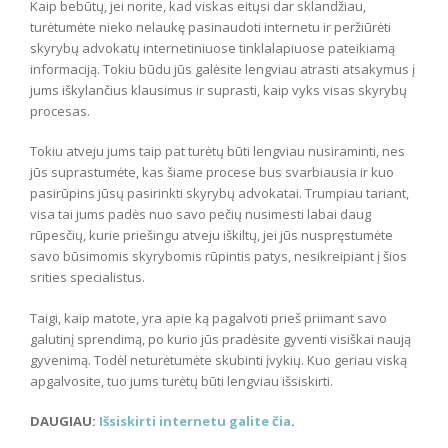
Kaip bebūtų, jei norite, kad viskas eitųsi dar sklandžiau,
turėtumėte nieko nelaukę pasinaudoti internetu ir peržiūrėti
skyrybų advokatų internetiniuose tinklalapiuose pateikiamą
informaciją. Tokiu būdu jūs galėsite lengviau atrasti atsakymus į
jums iškylančius klausimus ir suprasti, kaip vyks visas skyrybų
procesas.
Tokiu atveju jums taip pat turėtų būti lengviau nusiraminti, nes
jūs suprastumėte, kas šiame procese bus svarbiausia ir kuo
pasirūpins jūsų pasirinkti skyrybų advokatai. Trumpiau tariant,
visa tai jums padės nuo savo pečių nusimesti labai daug
rūpesčių, kurie priešingu atveju iškiltų, jei jūs nuspręstumėte
savo būsimomis skyrybomis rūpintis patys, nesikreipiant į šios
srities specialistus.
Taigi, kaip matote, yra apie ką pagalvoti prieš priimant savo
galutinį sprendimą, po kurio jūs pradėsite gyventi visiškai naują
gyvenimą. Todėl neturėtumėte skubinti įvykių. Kuo geriau viską
apgalvosite, tuo jums turėtų būti lengviau išsiskirti.
DAUGIAU:
Išsiskirti internetu galite čia
.