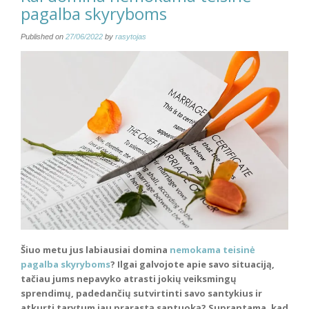
pagalba skyryboms
Published on
27/06/2022
by
rasytojas
Šiuo metu jus labiausiai domina
nemokama teisinė
pagalba skyryboms
? Ilgai galvojote apie savo situaciją,
tačiau jums nepavyko atrasti jokių veiksmingų
sprendimų, padedančių sutvirtinti savo santykius ir
atkurti tarytum jau prarastą santuoką? Suprantama, kad