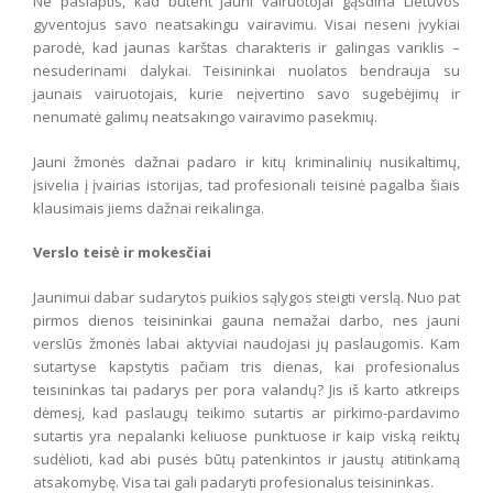
Ne paslaptis, kad būtent jauni vairuotojai gąsdina Lietuvos
gyventojus savo neatsakingu vairavimu. Visai neseni įvykiai
parodė, kad jaunas karštas charakteris ir galingas variklis –
nesuderinami dalykai. Teisininkai nuolatos bendrauja su
jaunais vairuotojais, kurie neįvertino savo sugebėjimų ir
nenumatė galimų neatsakingo vairavimo pasekmių.
Jauni žmonės dažnai padaro ir kitų kriminalinių nusikaltimų,
įsivelia į įvairias istorijas, tad profesionali teisinė pagalba šiais
klausimais jiems dažnai reikalinga.
Verslo teisė ir mokesčiai
Jaunimui dabar sudarytos puikios sąlygos steigti verslą. Nuo pat
pirmos dienos teisininkai gauna nemažai darbo, nes jauni
verslūs žmonės labai aktyviai naudojasi jų paslaugomis. Kam
sutartyse kapstytis pačiam tris dienas, kai profesionalus
teisininkas tai padarys per pora valandų? Jis iš karto atkreips
dėmesį, kad paslaugų teikimo sutartis ar pirkimo-pardavimo
sutartis yra nepalanki keliuose punktuose ir kaip viską reiktų
sudėlioti, kad abi pusės būtų patenkintos ir jaustų atitinkamą
atsakomybę. Visa tai gali padaryti profesionalus teisininkas.