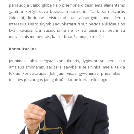
panaudoja vaiko globą kaip priemonę didesniems alimentams
gauti ar keršyti savo buvusiam partneriui. Tai labai nešvarūs
žaidimai, kuriuose teisininkai turi apsaugoti savo klientų
interesus. Dėl to skyrybų advokatai turi būti pačios aukščiausios
kvalifikacijos. Čia susiduriama ne tik su teisiniais, bet ir su
moraliniais momentais, kaip ir baudžiamojoje teisėje.
Konsultacijos
Jaunimas labai mėgsta konsultuotis, lyginant su pensijinio
amžiaus žmonėmis. Tai gera savybė, ir teisininkai mielai teikia
tokias konsultacijas. Juk jam visas gyvenimas prieš akis ir
teisinės paslaugos jam gali būti dar ne kartą reikalingos.