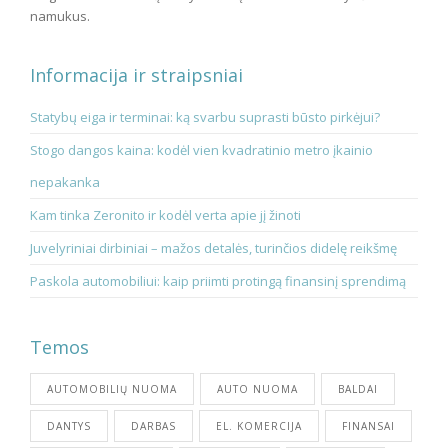
namukus.
Informacija ir straipsniai
Statybų eiga ir terminai: ką svarbu suprasti būsto pirkėjui?
Stogo dangos kaina: kodėl vien kvadratinio metro įkainio
nepakanka
Kam tinka Zeronito ir kodėl verta apie jį žinoti
Juvelyriniai dirbiniai – mažos detalės, turinčios didelę reikšmę
Paskola automobiliui: kaip priimti protingą finansinį sprendimą
Temos
AUTOMOBILIŲ NUOMA
AUTO NUOMA
BALDAI
DANTYS
DARBAS
EL. KOMERCIJA
FINANSAI