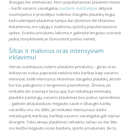
draugais bei artimaisiais. Nors populiariausias plaukimo metas
– karšti vasaros savaitgaliai,
baidarės Aukštaitijoje
aktyviai
nuomojamos ir prasidėjus rudeniui. Daugelis plaukikų teigia,
kad rudenėjant plaukimai tampa dar įdomesni dėl irklavimui
tinkamesnių oro sąlygų ir mažesnių spūsčių populiariausiose
upėse. Svarbiu privalumu laikoma ir galimybė lengviau susirasti
jaukią stovyklavietę ar išsinuomoti poilsio namelį.
Šiltas ir malonus oras intensyviam
irklavimui
Vienas svarbiausių rudens plaukimo privalumų – geras oras.
Ankstyvas ruduo paprastai nebūna toks karštas kaip vasaros
mėnesiai, todėl intensyvus irklavimas daugeliui plaukikų atrodo
kur kas patogesnis ir lengvesnis pasirinkimas. Žinoma, jei
renkatės itin sraunią ir tiesią upę, kuri reikalauja minimalių
plaukiko pastangų, vasaros plaukimas bus puikus sprendimas
– galėsite atsipalaiduoti, mėgautis saule ir džiaugtis karštu
vasarišku oru. Vis dėlto, jei renkatės intensyvaus darbo
reikalaujantį maršrutą, karštieji vasaros savaitgaliai gali stipriai
išvarginti. Tokiu atveju plaukimas nekaitriu, tačiau vis dar šiltu
oru leidžia mėgautis visais baidarių sporto privalumais. Be to,