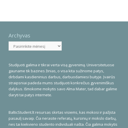
Archyvas
Archyvas
Studijuoti galima ir tikrai verta visą gyvenimą. Universitetuose
gauname tik bazines žinias, o visa kita sužinome patys,
dirbdami kasdieninius darbus, darbuodamiesi buityje. Įvairūs
straipsniai padeda mums studijuoti konkrečius gyvenimiškus
dalykus. Išmokome mokytis savo Alma Mater, tad dabar galime
daryti tai patys internete.
BalticStudent.lt resursas skirtas visiems, kas mokosi ir pažįsta
pasaulį savaip. Čia nerasite referatų, kursinių ir mokslo darbų,
nes tai kiekvieno studento individuali našta. Čia galima mokytis