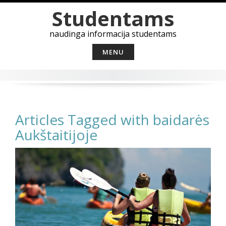
Skip
Studentams
to
content
naudinga informacija studentams
MENU
Articles Tagged with baidarės
Aukštaitijoje