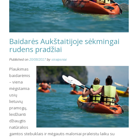
Baidarės Aukštaitijoje sėkmingai
rudens pradžiai
Published on
20/08/2017
by
straipsniai
Plaukimas
baidarėmis
– viena
mėgstamia
usių
lietuvių
pramogų,
leidžianti
džiaugtis
natūralios
gamtos stebuklais ir mėgautis maloniai praleistu laiku su