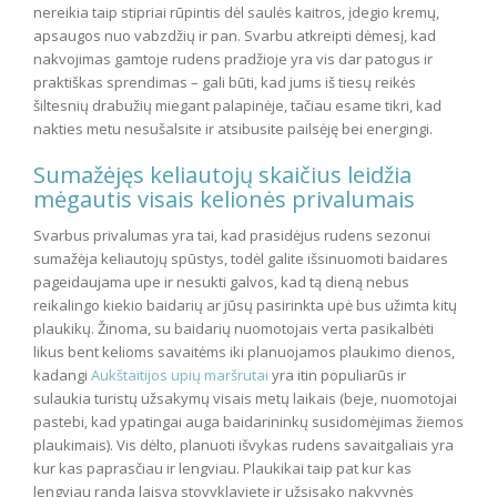
nereikia taip stipriai rūpintis dėl saulės kaitros, įdegio kremų,
apsaugos nuo vabzdžių ir pan. Svarbu atkreipti dėmesį, kad
nakvojimas gamtoje rudens pradžioje yra vis dar patogus ir
praktiškas sprendimas – gali būti, kad jums iš tiesų reikės
šiltesnių drabužių miegant palapinėje, tačiau esame tikri, kad
nakties metu nesušalsite ir atsibusite pailsėję bei energingi.
Sumažėjęs keliautojų skaičius leidžia
mėgautis visais kelionės privalumais
Svarbus privalumas yra tai, kad prasidėjus rudens sezonui
sumažėja keliautojų spūstys, todėl galite išsinuomoti baidares
pageidaujama upe ir nesukti galvos, kad tą dieną nebus
reikalingo kiekio baidarių ar jūsų pasirinkta upė bus užimta kitų
plaukikų. Žinoma, su baidarių nuomotojais verta pasikalbėti
likus bent kelioms savaitėms iki planuojamos plaukimo dienos,
kadangi
Aukštaitijos upių maršrutai
yra itin populiarūs ir
sulaukia turistų užsakymų visais metų laikais (beje, nuomotojai
pastebi, kad ypatingai auga baidarininkų susidomėjimas žiemos
plaukimais). Vis dėlto, planuoti išvykas rudens savaitgaliais yra
kur kas paprasčiau ir lengviau. Plaukikai taip pat kur kas
lengviau randa laisvą stovyklavietę ir užsisako nakvynės