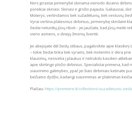
Nors įprastai pirmenybė skiriama vienodo dizaino dirbinia
poreikiai skiriasi. Skiriasi ir grožio pajauta. Galiausiai, skir
Moterys, vertindamos tiek sužadėtuvių, tiek vestuvių žie
Vyrai vertina platesnius dirbinius, pirmenybę skirdami kla
žiedai neturėtų jūsų riboti – jei jaučiate, kad jūsų meilė 
vieno asmens, o dviejų žmonių šventė.
Jei abejojate dėl žiedų stiliaus, pagalvokite apie klasikinį
– tokie žiedai tinka tiek vyrams, tiek moterims ir dera prie
klausimų, nesivelia į plaukus ir netrukdo kasdien atliekam
apie skirtingo pločio dirbinius. Specialistai primena, kad r
siaurinimo galimybes, ypač jei šiais dirbiniais ketinate p
keičiamo dydžio, kadangi siaurinimas ar platinimas keiči
Plačiau:
https://premiere.lt/collections/suzadetuviu-zieda