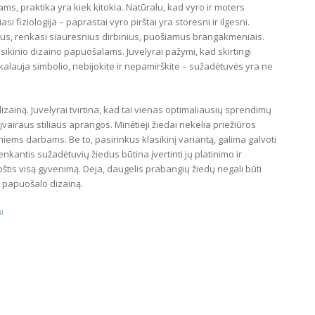
ms, praktika yra kiek kitokia. Natūralu, kad vyro ir moters
iasi fiziologija – paprastai vyro pirštai yra storesni ir ilgesni.
dus, renkasi siauresnius dirbinius, puošiamus brangakmeniais.
sikinio dizaino papuošalams. Juvelyrai pažymi, kad skirtingi
reikalauja simbolio, nebijokite ir nepamirškite – sužadėtuvės yra ne
 dizainą. Juvelyrai tvirtina, kad tai vienas optimaliausių sprendimų
 įvairaus stiliaus aprangos. Minėtieji žiedai nekelia priežiūros
iems darbams. Be to, pasirinkus klasikinį variantą, galima galvoti
enkantis sužadėtuvių žiedus būtina įvertinti jų platinimo ir
uoštis visą gyvenimą. Deja, daugelis prabangių žiedų negali būti
a papuošalo dizainą.
i