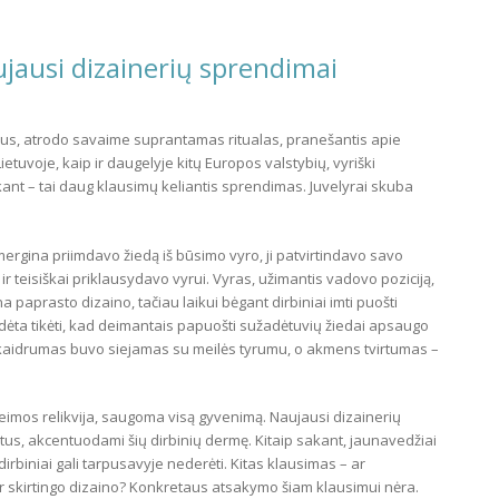
aujausi dizainerių sprendimai
ius, atrodo savaime suprantamas ritualas, pranešantis apie
ietuvoje, kaip ir daugelyje kitų Europos valstybių, vyriški
akant – tai daug klausimų keliantis sprendimas. Juvelyrai skuba
ergina priimdavo žiedą iš būsimo vyro, ji patvirtindavo savo
 ir teisiškai priklausydavo vyrui. Vyras, užimantis vadovo poziciją,
a paprasto dizaino, tačiau laikui bėgant dirbiniai imti puošti
adėta tikėti, kad deimantais papuošti sužadėtuvių žiedai apsaugo
skaidrumas buvo siejamas su meilės tyrumu, o akmens tvirtumas –
eimos relikvija, saugoma visą gyvenimą. Naujausi dizainerių
tus, akcentuodami šių dirbinių dermę. Kitaip sakant, jaunavedžiai
 dirbiniai gali tarpusavyje nederėti. Kitas klausimas – ar
ar skirtingo dizaino? Konkretaus atsakymo šiam klausimui nėra.