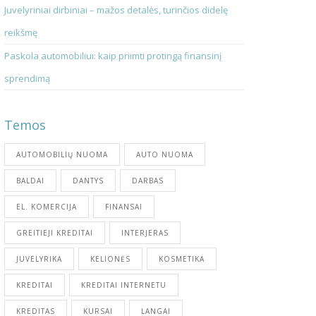
Juvelyriniai dirbiniai – mažos detalės, turinčios didelę
reikšmę
Paskola automobiliui: kaip priimti protingą finansinį
sprendimą
Temos
AUTOMOBILIŲ NUOMA
AUTO NUOMA
BALDAI
DANTYS
DARBAS
EL. KOMERCIJA
FINANSAI
GREITIEJI KREDITAI
INTERJERAS
JUVELYRIKA
KELIONĖS
KOSMETIKA
KREDITAI
KREDITAI INTERNETU
KREDITAS
KURSAI
LANGAI