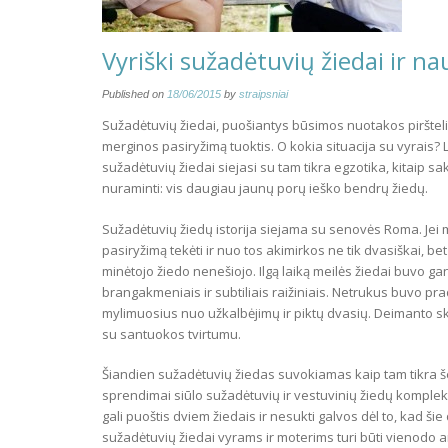
Vyriški sužadėtuvių žiedai ir n
Published on
18/06/2015
by
straipsniai
Sužadėtuvių žiedai, puošiantys būsimos nuotakos pirštel
merginos pasiryžimą tuoktis. O kokia situacija su vyrais? L
sužadėtuvių žiedai siejasi su tam tikra egzotika, kitaip s
nuraminti: vis daugiau jaunų porų ieško bendrų žiedų.
Sužadėtuvių žiedų istorija siejama su senovės Roma. Jei m
pasiryžimą tekėti ir nuo tos akimirkos ne tik dvasiškai, bet
minėtojo žiedo nenešiojo. Ilgą laiką meilės žiedai buvo gan
brangakmeniais ir subtiliais raižiniais. Netrukus buvo pr
mylimuosius nuo užkalbėjimų ir piktų dvasių. Deimanto 
su santuokos tvirtumu.
Šiandien sužadėtuvių žiedas suvokiamas kaip tam tikra š
sprendimai siūlo sužadėtuvių ir vestuvinių žiedų komplek
gali puoštis dviem žiedais ir nesukti galvos dėl to, kad šie
sužadėtuvių žiedai vyrams ir moterims turi būti vienodo 