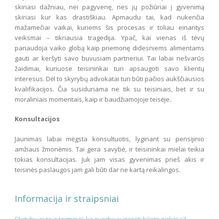
skiriasi dažniau, nei pagyvenę, nes jų požiūriai į gyvenimą
skiriasi kur kas drastiškiau. Apmaudu tai, kad nukenčia
mažamečiai vaikai, kuriems šis procesas ir toliau einantys
veiksmai – tikriausia tragedija. Ypač, kai vienas iš tėvų
panaudoja vaiko globą kaip priemonę didesniems alimentams
gauti ar keršyti savo buvusiam partneriui. Tai labai nešvarūs
žaidimai, kuriuose teisininkai turi apsaugoti savo klientų
interesus. Dėl to skyrybų advokatai turi būti pačios aukščiausios
kvalifikacijos. Čia susiduriama ne tik su teisiniais, bet ir su
moraliniais momentais, kaip ir baudžiamojoje teisėje.
Konsultacijos
Jaunimas labai mėgsta konsultuotis, lyginant su pensijinio
amžiaus žmonėmis. Tai gera savybė, ir teisininkai mielai teikia
tokias konsultacijas. Juk jam visas gyvenimas prieš akis ir
teisinės paslaugos jam gali būti dar ne kartą reikalingos.
Informacija ir straipsniai
Statybų eiga ir terminai: ką svarbu suprasti būsto pirkėjui?