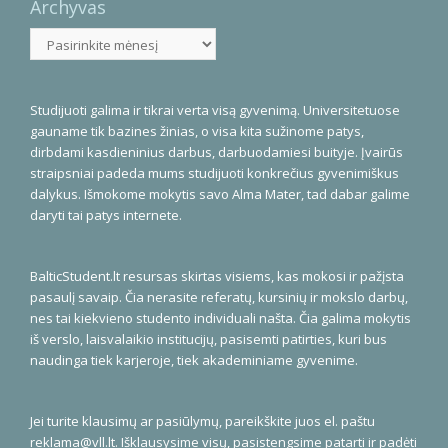
Archyvas
Archyvas
Studijuoti galima ir tikrai verta visą gyvenimą. Universitetuose
gauname tik bazines žinias, o visa kita sužinome patys,
dirbdami kasdieninius darbus, darbuodamiesi buityje. Įvairūs
straipsniai padeda mums studijuoti konkrečius gyvenimiškus
dalykus. Išmokome mokytis savo Alma Mater, tad dabar galime
daryti tai patys internete.
BalticStudent.lt resursas skirtas visiems, kas mokosi ir pažįsta
pasaulį savaip. Čia nerasite referatų, kursinių ir mokslo darbų,
nes tai kiekvieno studento individuali našta. Čia galima mokytis
iš verslo, laisvalaikio institucijų, pasisemti patirties, kuri bus
naudinga tiek karjeroje, tiek akademiniame gyvenime.
Jei turite klausimų ar pasiūlymų, pareikškite juos el. paštu
reklama@vll.lt
. Išklausysime visų, pasistengsime patarti ir padėti