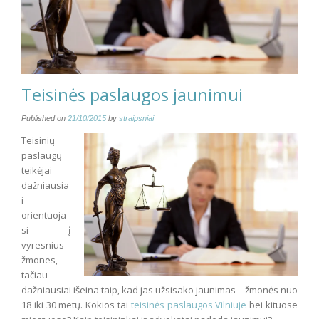
Teisinės paslaugos jaunimui
Published on
21/10/2015
by
straipsniai
Teisinių
paslaugų
teikėjai
dažniausia
i
orientuoja
si į
vyresnius
žmones,
tačiau
dažniausiai išeina taip, kad jas užsisako jaunimas – žmonės nuo
18 iki 30 metų. Kokios tai
teisinės paslaugos Vilniuje
bei kituose