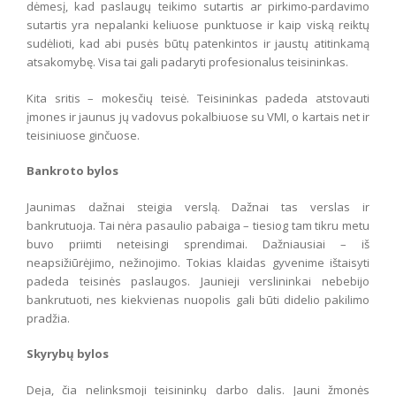
dėmesį, kad paslaugų teikimo sutartis ar pirkimo-pardavimo
sutartis yra nepalanki keliuose punktuose ir kaip viską reiktų
sudėlioti, kad abi pusės būtų patenkintos ir jaustų atitinkamą
atsakomybę. Visa tai gali padaryti profesionalus teisininkas.
Kita sritis – mokesčių teisė. Teisininkas padeda atstovauti
įmones ir jaunus jų vadovus pokalbiuose su VMI, o kartais net ir
teisiniuose ginčuose.
Bankroto bylos
Jaunimas dažnai steigia verslą. Dažnai tas verslas ir
bankrutuoja. Tai nėra pasaulio pabaiga – tiesiog tam tikru metu
buvo priimti neteisingi sprendimai. Dažniausiai – iš
neapsižiūrėjimo, nežinojimo. Tokias klaidas gyvenime ištaisyti
padeda teisinės paslaugos. Jaunieji verslininkai nebebijo
bankrutuoti, nes kiekvienas nuopolis gali būti didelio pakilimo
pradžia.
Skyrybų bylos
Deja, čia nelinksmoji teisininkų darbo dalis. Jauni žmonės