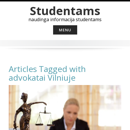
Skip
Studentams
to
content
naudinga informacija studentams
MENU
Articles Tagged with
advokatai Vilniuje