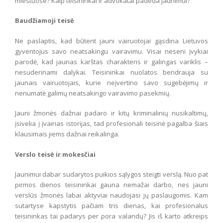
miestuose? Kaip teisininkai ir advokatai padeda jaunimui?
Baudžiamoji teisė
Ne paslaptis, kad būtent jauni vairuotojai gąsdina Lietuvos
gyventojus savo neatsakingu vairavimu. Visai neseni įvykiai
parodė, kad jaunas karštas charakteris ir galingas variklis –
nesuderinami dalykai. Teisininkai nuolatos bendrauja su
jaunais vairuotojais, kurie neįvertino savo sugebėjimų ir
nenumatė galimų neatsakingo vairavimo pasekmių.
Jauni žmonės dažnai padaro ir kitų kriminalinių nusikaltimų,
įsivelia į įvairias istorijas, tad profesionali teisinė pagalba šiais
klausimais jiems dažnai reikalinga.
Verslo teisė ir mokesčiai
Jaunimui dabar sudarytos puikios sąlygos steigti verslą. Nuo pat
pirmos dienos teisininkai gauna nemažai darbo, nes jauni
verslūs žmonės labai aktyviai naudojasi jų paslaugomis. Kam
sutartyse kapstytis pačiam tris dienas, kai profesionalus
teisininkas tai padarys per pora valandų? Jis iš karto atkreips