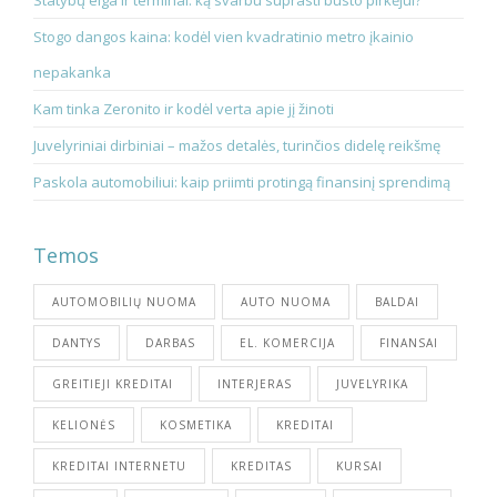
Stogo dangos kaina: kodėl vien kvadratinio metro įkainio
nepakanka
Kam tinka Zeronito ir kodėl verta apie jį žinoti
Juvelyriniai dirbiniai – mažos detalės, turinčios didelę reikšmę
Paskola automobiliui: kaip priimti protingą finansinį sprendimą
Temos
AUTOMOBILIŲ NUOMA
AUTO NUOMA
BALDAI
DANTYS
DARBAS
EL. KOMERCIJA
FINANSAI
GREITIEJI KREDITAI
INTERJERAS
JUVELYRIKA
KELIONĖS
KOSMETIKA
KREDITAI
KREDITAI INTERNETU
KREDITAS
KURSAI