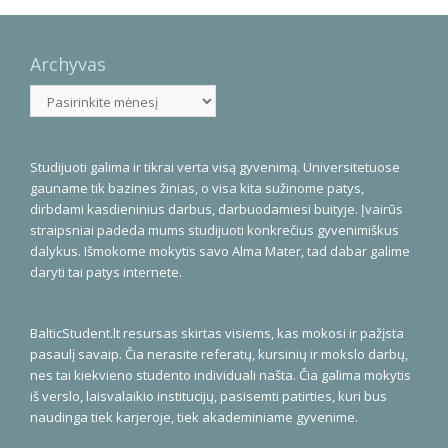
Archyvas
Archyvas
Studijuoti galima ir tikrai verta visą gyvenimą. Universitetuose
gauname tik bazines žinias, o visa kita sužinome patys,
dirbdami kasdieninius darbus, darbuodamiesi buityje. Įvairūs
straipsniai padeda mums studijuoti konkrečius gyvenimiškus
dalykus. Išmokome mokytis savo Alma Mater, tad dabar galime
daryti tai patys internete.
BalticStudent.lt resursas skirtas visiems, kas mokosi ir pažįsta
pasaulį savaip. Čia nerasite referatų, kursinių ir mokslo darbų,
nes tai kiekvieno studento individuali našta. Čia galima mokytis
iš verslo, laisvalaikio institucijų, pasisemti patirties, kuri bus
naudinga tiek karjeroje, tiek akademiniame gyvenime.