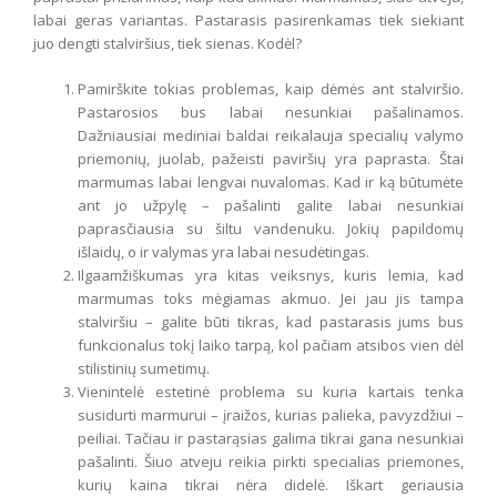
labai geras variantas. Pastarasis pasirenkamas tiek siekiant
juo dengti stalviršius, tiek sienas. Kodėl?
Pamirškite tokias problemas, kaip dėmės ant stalviršio.
Pastarosios bus labai nesunkiai pašalinamos.
Dažniausiai mediniai baldai reikalauja specialių valymo
priemonių, juolab, pažeisti paviršių yra paprasta. Štai
marmumas labai lengvai nuvalomas. Kad ir ką būtumėte
ant jo užpylę – pašalinti galite labai nesunkiai
paprasčiausia su šiltu vandenuku. Jokių papildomų
išlaidų, o ir valymas yra labai nesudėtingas.
Ilgaamžiškumas yra kitas veiksnys, kuris lemia, kad
marmumas toks mėgiamas akmuo. Jei jau jis tampa
stalviršiu – galite būti tikras, kad pastarasis jums bus
funkcionalus tokį laiko tarpą, kol pačiam atsibos vien dėl
stilistinių sumetimų.
Vienintelė estetinė problema su kuria kartais tenka
susidurti marmurui – įraižos, kurias palieka, pavyzdžiui –
peiliai. Tačiau ir pastarąsias galima tikrai gana nesunkiai
pašalinti. Šiuo atveju reikia pirkti specialias priemones,
kurių kaina tikrai nėra didelė. Iškart geriausia