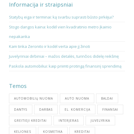
Informacija ir straipsniai
Statybų eiga ir terminai: ką svarbu suprasti būsto pirkėjui?
Stogo dangos kaina: kodėl vien kvadratinio metro įkainio
nepakanka
Kam tinka Zeronito ir kodėl verta apie jį žinoti
Juvelyriniai dirbiniai – mažos detalės, turinčios didelę reikšmę
Paskola automobiliui: kaip priimti protingą finansinį sprendimą
Temos
AUTOMOBILIŲ NUOMA
AUTO NUOMA
BALDAI
DANTYS
DARBAS
EL. KOMERCIJA
FINANSAI
GREITIEJI KREDITAI
INTERJERAS
JUVELYRIKA
KELIONĖS
KOSMETIKA
KREDITAI