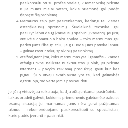
pasikonsultuoti su profesionalais, kuomet viską pirksite
ir jie mums mielai patars, kokia priemonė gali padėti
išspręsti šią problemą.
Marmuras taip pat pasirenkamas, kadangi tai vienas
estetiškiausių sprendimų. Šiuolaikinė technika gali
pasiūlyti labai daug įvairiausių spalvinių variantų. Jei jūsų
virtuvėje dominuoja balta spalva – toks marmumas gali
padėti jums išbaigti stilių. Jeigu juoda jums patinka labiau
– galima rasti ir tokių spalvinių pasirinkimų.
Atsižvelgiant į tai, koks marmumas yra ilgaamžis – kainos
atžvilgiu tikrai neliksite nuskriaustas. Juolab, jei pirksite
internetu – pavyks reikiamą produkciją gauti kur kas
pigiau. Šiuo atveju svarbiausia yra tai, kad galimybės
egzistuoja, tad verta jomis pasinaudoti.
Jei jūsų virtuvė jau reikalauja, kad ja būtų tinkamai pasirūpinta –
laikas pradėti galvoti, kokiomis priemonėmis galėtumėte pakeisti
esamą situaciją. Jei marmumas jums nėra gerai pažįstamas
akmuo – rekomenduojame pasikonsultuoti su specialistais,
kurie padės įvertinti ir pasirinkti.