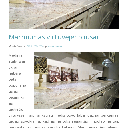
Marmumas virtuvėje: pliusai
Published on
21/07/2015
by
straipsniai
Mediniai
stalviršiai
tikrai
nebėra
pats
populiaria
usias
pasirinkim
as
tautiečių
virtuvėse. Taip, anksčiau medis buvo labai dažnai perkamas,
tačiau suvokiama, kad jis ne toks ilgaamžis ir juolab ne taip
paprastai prižiūrimas, kaip kad akmuo. Marmumas, šiuo atveju,