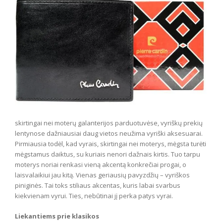
skirtingai nei moterų galanterijos parduotuvėse, vyriškų prekių
lentynose dažniausiai daug vietos neužima vyriški aksesuarai.
Pirmiausia todėl, kad vyrais, skirtingai nei moterys, mėgsta turėti
mėgstamus daiktus, su kuriais nenori dažnais kirtis. Tuo tarpu
moterys noriai renkasi vieną akcentą konkrečiai progai, o
laisvalaikiui jau kitą. Vienas geriausių pavyzdžių – vyriškos
piniginės. Tai toks stiliaus akcentas, kuris labai svarbus
kiekvienam vyrui. Ties, nebūtinai jį perka patys vyrai.
Liekantiems prie klasikos