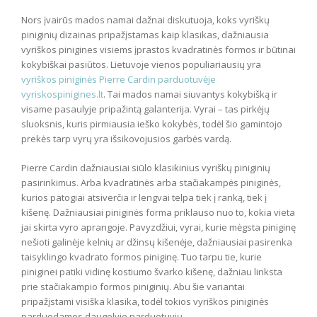
Nors įvairūs mados namai dažnai diskutuoja, koks vyriškų
piniginių dizainas pripažįstamas kaip klasikas, dažniausia
vyriškos pinigines visiems įprastos kvadratinės formos ir būtinai
kokybiškai pasiūtos. Lietuvoje vienos populiariausių yra
vyriškos piniginės Pierre Cardin parduotuvėje
vyriskospinigines.lt
. Tai mados namai siuvantys kokybišką ir
visame pasaulyje pripažintą galanterija. Vyrai – tas pirkėjų
sluoksnis, kuris pirmiausia ieško kokybės, todėl šio gamintojo
prekės tarp vyrų yra išsikovojusios garbės vardą.
Pierre Cardin dažniausiai siūlo klasikinius vyriškų piniginių
pasirinkimus. Arba kvadratinės arba stačiakampės piniginės,
kurios patogiai atsiverčia ir lengvai telpa tiek į ranką, tiek į
kišenę. Dažniausiai piniginės forma priklauso nuo to, kokia vieta
jai skirta vyro aprangoje. Pavyzdžiui, vyrai, kurie mėgsta piniginę
nešioti galinėje kelnių ar džinsų kišenėje, dažniausiai pasirenka
taisyklingo kvadrato formos piniginę. Tuo tarpu tie, kurie
piniginei patiki vidinę kostiumo švarko kišenę, dažniau linksta
prie stačiakampio formos piniginių. Abu šie variantai
pripažįstami visiška klasika, todėl tokios vyriškos piniginės
parduodamos daugelyje parduotuvių.