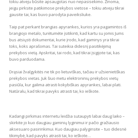
tokiu atveju būsite apsaugotas nuo nepasisekimo. Žinoma,
jeigu pirksite patikimose prekybos vietose – tokiu atveju tikrai
gausite tai, kas buvo parodyta paveiksliuke.
Taip pat perkant brangias apyrankes, kurios yra pagamintos iš
brangiojo metalo, turėtumėte įsitikinti, kad kartu su jomis Jums
bus atsiųsti dokumentai, kurie įrodo, kad gaminys yra tikrai
toks, koks aprašomas. Tai suteikia didesnį pasitikėjimą
prekybos vietą. Apskritai, tai rodo, kad tikrai įsigijote tai, kas
buvo parduodama.
Drąsiai žvalgykitės ne tik po lietuviškas, tačiau ir užsienietiškas
prekybos vietas. Juk šiuo metu elektroninių prekybos vietų
pasiūla, kur galima atrasti kokybiškas apyrankes, labai plati.
Natūralu, kad tikrai pavyks atrasti tai, ko ieškote.
Kadangi pirkimas internetu leidžia sutaupyti labai daug laiko –
skirkite jo kuo daugiau gaminių lyginimui ir pačio gražiausio
aksesuaro pasirinkimui. Kuo daugiau palyginsite – tuo didesnė
tikimybė, kad pavyks atrasti tai, ko ieškote…