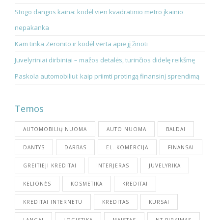
Stogo dangos kaina: kodėl vien kvadratinio metro įkainio
nepakanka
Kam tinka Zeronito ir kodėl verta apie jį žinoti
Juvelyriniai dirbiniai – mažos detalės, turinčios didelę reikšmę
Paskola automobiliui: kaip priimti protingą finansinį sprendimą
Temos
AUTOMOBILIŲ NUOMA
AUTO NUOMA
BALDAI
DANTYS
DARBAS
EL. KOMERCIJA
FINANSAI
GREITIEJI KREDITAI
INTERJERAS
JUVELYRIKA
KELIONĖS
KOSMETIKA
KREDITAI
KREDITAI INTERNETU
KREDITAS
KURSAI
LANGAI
LOGISTIKA
MAISTAS
NT PIRKIMAS