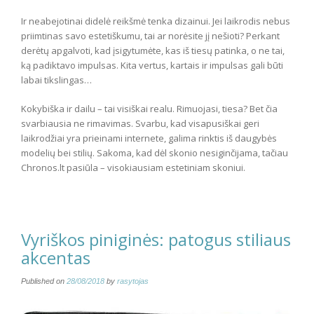
Ir neabejotinai didelė reikšmė tenka dizainui. Jei laikrodis nebus
priimtinas savo estetiškumu, tai ar norėsite jį nešioti? Perkant
derėtų apgalvoti, kad įsigytumėte, kas iš tiesų patinka, o ne tai,
ką padiktavo impulsas. Kita vertus, kartais ir impulsas gali būti
labai tikslingas…
Kokybiška ir dailu – tai visiškai realu. Rimuojasi, tiesa? Bet čia
svarbiausia ne rimavimas. Svarbu, kad visapusiškai geri
laikrodžiai yra prieinami internete, galima rinktis iš daugybės
modelių bei stilių. Sakoma, kad dėl skonio nesiginčijama, tačiau
Chronos.lt pasiūla – visokiausiam estetiniam skoniui.
Vyriškos piniginės: patogus stiliaus
akcentas
Published on
28/08/2018
by
rasytojas