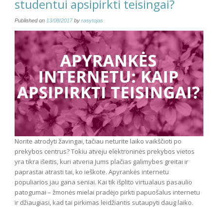
studentui apsipirkti teisingai?
Published on
13/08/2017
by
rasytojas
Norite atrodyti žavingai, tačiau neturite laiko vaikščioti po
prekybos centrus? Tokiu atveju elektroninės prekybos vietos
yra tikra išeitis, kuri atveria Jums plačias galimybes greitai ir
paprastai atrasti tai, ko ieškote. Apyrankės internetu
populiarios jau gana seniai. Kai tik išplito virtualaus pasaulio
patogumai – žmonės mielai pradėjo pirkti papuošalus internetu
ir džiaugiasi, kad tai pirkimas leidžiantis sutaupyti daug laiko.