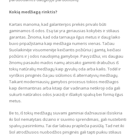
Kokią medžiagą rinktis?
Kartais manoma, kad galanterijos prekės privalo būti
gaminamos iš odos. Esą tai yra geriausias kokybės ir stiliaus
garantas. Žinoma, kad oda tarnauja ilgus metus ir daug laiko
buvo pripažįstama kaip medžiaga numeris vienas. Tačiau
šiuolaikinėje visuomenėje keičiantis požiūriui į gamtą, keičiasi
požiūris ir į odos naudojimą gamyboje. Pavyzdžiui, vis daugiau
žinomų pasaulio mados namų atsisako gaminti drabužius iš
tokių natūralių medžiagų kaip gyvulių oda arba kailis. Todėl ir
vyriškos piniginės čia jau siūlomos iš alternatyvių medžiagų.
Taikant moderniausių gamybos procesus tokios medžiagos
kaip dermantinas arba kitaip dar vadinama netikroji oda gali
sukurti natūralios odos įvaizdį ir išlaikyti spalvą bei formą ilgus
metus.
Be to, iš tokių medžiagų siuvami gaminiai dažniausiai išsiskiria
iki šiol nematytais dizaino ir siuvimo sprendimais, gali nustebinti
spalvų pasirinkimu. Tai dar labiau praplečia pasiūlą. Tad net iki
šiol atrodžiusios nuobodžios piniginės gali tapti puikiu stiliaus