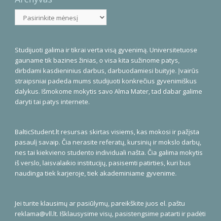
Archyvas
Studijuoti galima ir tikrai verta visą gyvenimą. Universitetuose
gauname tik bazines žinias, o visa kita sužinome patys,
dirbdami kasdieninius darbus, darbuodamiesi buityje. Įvairūs
straipsniai padeda mums studijuoti konkrečius gyvenimiškus
dalykus. Išmokome mokytis savo Alma Mater, tad dabar galime
daryti tai patys internete.
BalticStudent.lt resursas skirtas visiems, kas mokosi ir pažįsta
pasaulį savaip. Čia nerasite referatų, kursinių ir mokslo darbų,
nes tai kiekvieno studento individuali našta. Čia galima mokytis
iš verslo, laisvalaikio institucijų, pasisemti patirties, kuri bus
naudinga tiek karjeroje, tiek akademiniame gyvenime.
Jei turite klausimų ar pasiūlymų, pareikškite juos el. paštu
reklama@vll.lt
. Išklausysime visų, pasistengsime patarti ir padėti