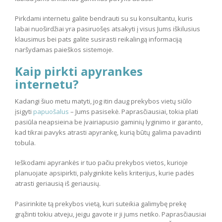
Pirkdami internetu galite bendrauti su su konsultantu, kuris
labai nuoširdžiai yra pasiruošęs atsakyti į visus Jums iškilusius
klausimus bei pats galite susirasti reikalingą informaciją
naršydamas paieškos sistemoje.
Kaip pirkti apyrankes
internetu?
Kadangi šiuo metu matyti, jog itin daug prekybos vietų siūlo
įsigyti
papuošalus
– Jums pasisekė. Paprasčiausiai, tokia plati
pasiūla neapsieina be įvairiapusio gaminių lyginimo ir garanto,
kad tikrai pavyks atrasti apyrankę, kurią būtų galima pavadinti
tobula.
Ieškodami apyrankės ir tuo pačiu prekybos vietos, kurioje
planuojate apsipirkti, palyginkite kelis kriterijus, kurie padės
atrasti geriausią iš geriausių.
Pasirinkite tą prekybos vietą, kuri suteikia galimybę prekę
grąžinti tokiu atveju, jeigu gavote ir ji jums netiko. Paprasčiausiai