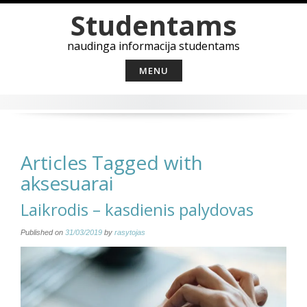
Skip
Studentams
to
content
naudinga informacija studentams
MENU
Articles Tagged with
aksesuarai
Laikrodis – kasdienis palydovas
Published on
31/03/2019
by
rasytojas