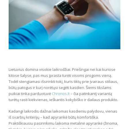
Lietuvius domina visokie laikrodžiai. Priešingai nei kai kuriose
kitose šalyse, pas mus įprasta turėti visoms progoms vieną.
Todėl stengiamasi išsirinkti tokį, kuris tiktų prie įvairaus stiliaus,
būtų patogus ir kurį norėtųsi segėti kasdien. Šiems tikslams
puikiai tinka parduotuvė
Chronos.lt
– čia patinkantį variantą
turėtų rasti kiekvienas, ieškantis kokybiško ir dailaus produkto.
Kadangi laikrodis dažnai laikomas kasdieniu palydovu, vienas
iš svarbių kriterijų – kad apyrankė būtų komfortiška.
Praktiškiausiu pasirinkimu laikoma metalinė apyrankė (žinoma,