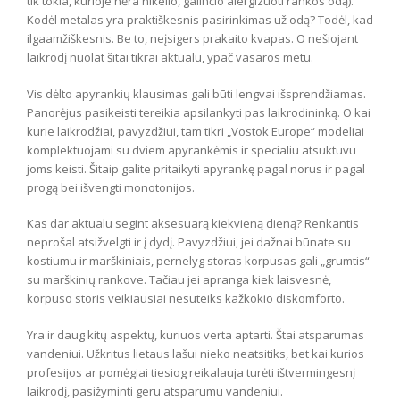
tik tokia, kurioje nėra nikelio, galinčio alergizuoti rankos odą).
Kodėl metalas yra praktiškesnis pasirinkimas už odą? Todėl, kad
ilgaamžiškesnis. Be to, neįsigers prakaito kvapas. O nešiojant
laikrodį nuolat šitai tikrai aktualu, ypač vasaros metu.
Vis dėlto apyrankių klausimas gali būti lengvai išsprendžiamas.
Panorėjus pasikeisti tereikia apsilankyti pas laikrodininką. O kai
kurie laikrodžiai, pavyzdžiui, tam tikri „Vostok Europe“ modeliai
komplektuojami su dviem apyrankėmis ir specialiu atsuktuvu
joms keisti. Šitaip galite pritaikyti apyrankę pagal norus ir pagal
progą bei išvengti monotonijos.
Kas dar aktualu segint aksesuarą kiekvieną dieną? Renkantis
neprošal atsižvelgti ir į dydį. Pavyzdžiui, jei dažnai būnate su
kostiumu ir marškiniais, pernelyg storas korpusas gali „grumtis“
su marškinių rankove. Tačiau jei apranga kiek laisvesnė,
korpuso storis veikiausiai nesuteiks kažkokio diskomforto.
Yra ir daug kitų aspektų, kuriuos verta aptarti. Štai atsparumas
vandeniui. Užkritus lietaus lašui nieko neatsitiks, bet kai kurios
profesijos ar pomėgiai tiesiog reikalauja turėti ištvermingesnį
laikrodį, pasižyminti geru atsparumu vandeniui.