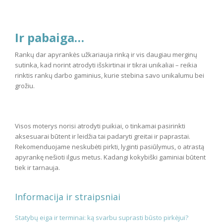
Ir pabaiga…
Rankų dar apyrankės užkariauja rinką ir vis daugiau merginų
sutinka, kad norint atrodyti išskirtinai ir tikrai unikaliai – reikia
rinktis rankų darbo gaminius, kurie stebina savo unikalumu bei
grožiu.
Visos moterys norisi atrodyti puikiai, o tinkamai pasirinkti
aksesuarai būtent ir leidžia tai padaryti greitai ir paprastai.
Rekomenduojame neskubėti pirkti, lyginti pasiūlymus, o atrastą
apyrankę nešioti ilgus metus. Kadangi kokybiški gaminiai būtent
tiek ir tarnauja.
Informacija ir straipsniai
Statybų eiga ir terminai: ką svarbu suprasti būsto pirkėjui?