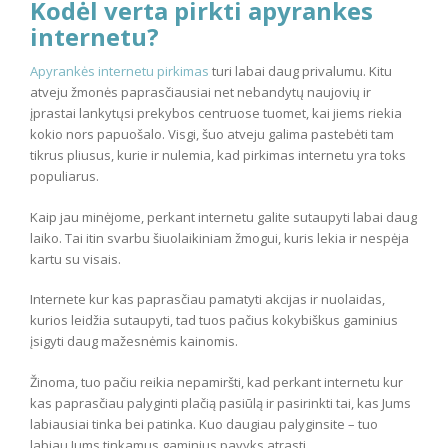
Kodėl verta pirkti apyrankes
internetu?
Apyrankės internetu pirkimas
turi labai daug privalumu. Kitu
atveju žmonės paprasčiausiai net nebandytų naujovių ir
įprastai lankytųsi prekybos centruose tuomet, kai jiems riekia
kokio nors papuošalo. Visgi, šuo atveju galima pastebėti tam
tikrus pliusus, kurie ir nulemia, kad pirkimas internetu yra toks
populiarus.
Kaip jau minėjome, perkant internetu galite sutaupyti labai daug
laiko. Tai itin svarbu šiuolaikiniam žmogui, kuris lekia ir nespėja
kartu su visais.
Internete kur kas paprasčiau pamatyti akcijas ir nuolaidas,
kurios leidžia sutaupyti, tad tuos pačius kokybiškus gaminius
įsigyti daug mažesnėmis kainomis.
Žinoma, tuo pačiu reikia nepamiršti, kad perkant internetu kur
kas paprasčiau palyginti plačią pasiūlą ir pasirinkti tai, kas Jums
labiausiai tinka bei patinka. Kuo daugiau palyginsite – tuo
labiau Jums tinkamus gaminius pavyks atrasti.