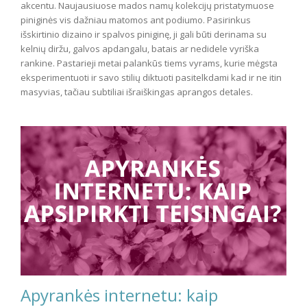
akcentu. Naujausiuose mados namų kolekcijų pristatymuose
piniginės vis dažniau matomos ant podiumo. Pasirinkus
išskirtinio dizaino ir spalvos piniginę, ji gali būti derinama su
kelnių diržu, galvos apdangalu, batais ar nedidele vyriška
rankine. Pastarieji metai palankūs tiems vyrams, kurie mėgsta
eksperimentuoti ir savo stilių diktuoti pasitelkdami kad ir ne itin
masyvias, tačiau subtiliai išraiškingas aprangos detales.
Apyrankės internetu: kaip