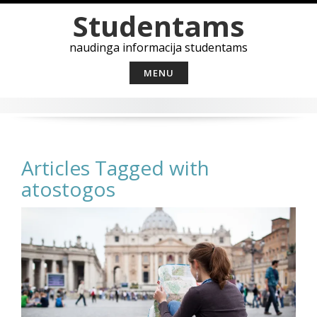
Skip
Studentams
to
content
naudinga informacija studentams
MENU
Articles Tagged with
atostogos