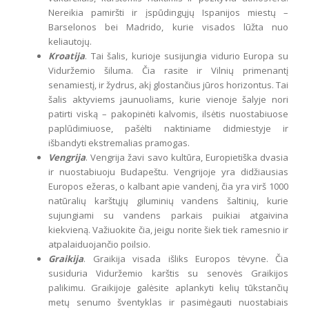
Nereikia pamiršti ir įspūdingųjų Ispanijos miestų –
Barselonos bei Madrido, kurie visados lūžta nuo
keliautojų.
Kroatija
. Tai šalis, kurioje susijungia vidurio Europa su
Viduržemio šiluma. Čia rasite ir Vilnių primenantį
senamiestį, ir žydrus, akį glostančius jūros horizontus. Tai
šalis aktyviems jaunuoliams, kurie vienoje šalyje nori
patirti viską – pakopinėti kalvomis, ilsėtis nuostabiuose
paplūdimiuose, pašėlti naktiniame didmiestyje ir
išbandyti ekstremalias pramogas.
Vengrija
. Vengrija žavi savo kultūra, Europietiška dvasia
ir nuostabiuoju Budapeštu. Vengrijoje yra didžiausias
Europos ežeras, o kalbant apie vandenį, čia yra virš 1000
natūralių karštųjų giluminių vandens šaltinių, kurie
sujungiami su vandens parkais puikiai atgaivina
kiekvieną. Važiuokite čia, jeigu norite šiek tiek ramesnio ir
atpalaiduojančio poilsio.
Graikija
. Graikija visada išliks Europos tėvyne. Čia
susiduria Viduržemio karštis su senovės Graikijos
palikimu. Graikijoje galėsite aplankyti kelių tūkstančių
metų senumo šventyklas ir pasimėgauti nuostabiais