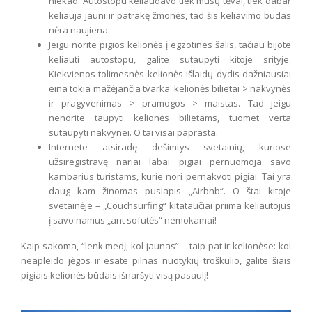
niekad. Autostopu keliaudavo tiek mūsų tėvai, tiek dabar
keliauja jauni ir patrakę žmonės, tad šis keliavimo būdas
nėra naujiena.
Jeigu norite pigios kelionės į egzotines šalis, tačiau bijote
keliauti autostopu, galite sutaupyti kitoje srityje.
Kiekvienos tolimesnės kelionės išlaidų dydis dažniausiai
eina tokia mažėjančia tvarka: kelionės bilietai > nakvynės
ir pragyvenimas > pramogos > maistas. Tad jeigu
nenorite taupyti kelionės bilietams, tuomet verta
sutaupyti nakvynei. O tai visai paprasta.
Internete atsiradę dešimtys svetainių, kuriose
užsiregistravę nariai labai pigiai pernuomoja savo
kambarius turistams, kurie nori pernakvoti pigiai. Tai yra
daug kam žinomas puslapis „Airbnb“. O štai kitoje
svetainėje – „Couchsurfing“ kitataučiai priima keliautojus
į savo namus „ant sofutės“ nemokamai!
Kaip sakoma, “lenk medį, kol jaunas” – taip pat ir kelionėse: kol
neapleido jėgos ir esate pilnas nuotykių troškulio, galite šiais
pigiais kelionės būdais išnaršyti visą pasaulį!