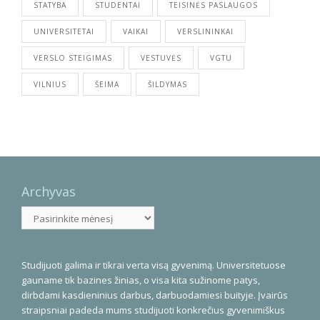
STATYBA
STUDENTAI
TEISINĖS PASLAUGOS
UNIVERSITETAI
VAIKAI
VERSLININKAI
VERSLO STEIGIMAS
VESTUVĖS
VGTU
VILNIUS
ŠEIMA
ŠILDYMAS
Archyvas
Archyvas
Studijuoti galima ir tikrai verta visą gyvenimą. Universitetuose
gauname tik bazines žinias, o visa kita sužinome patys,
dirbdami kasdieninius darbus, darbuodamiesi buityje. Įvairūs
straipsniai padeda mums studijuoti konkrečius gyvenimiškus