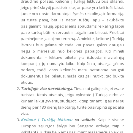
draudimo polisas. Kelionė į Turkiją lėktuvu bus sklandi,
jeigu prieš skrydį pasitikrinsite, ar pase yra keli tušti labai.
Juose oro uosto darbuotojai žymės reikalingą informaciją.
Jei turite pasą, bet jis neturi tuščių lapų – skubėkite
pasigaminti naują. Specialiems spaudams reikalingi lapai
pase turėtų būti rezervuoti ir atgaliniam bilietui. Prieš tai
paminėjome galiojimo terminą. Atminkite, kelionė į Turkiją
lėktuvu bus galima tik tada kai pasas galios daugiau
negu 6 mėnesius nuo kelionės pabaigos. Kiti minėti
dokumentai – lėktuvo bilietai yra išduodami avialinijų
kompanijų, jų numatytu laiku. Kaip žinia, atsarga gėdos
nedaro, todėl visos kelionės metu patariama saugoti
dokumentus bei bilietus, maža kas gali nutikti, tad būkite
atidūs.
Turkijoje viza nereikalinga
. Tiesa, tai galioje tik jei esate
turistas. Kitais atvejais, jeigu vykstate į Turkiją dirbti ar
kuriam laikui gyventi, studijuoti, kitaip tariant ilgiau nei 90
dienų per 180 dienų laikotarpį, turite pasirūpinti specialia
viza.
Kelionė į Turkiją lėktuvu
su vaikais
. Kaip ir visose
Europos sąjungos šalyje bei Šengeno erdvėje, taip ir
vykstant į Turkiją bei kartu pasiimant mažamečius vaikus,