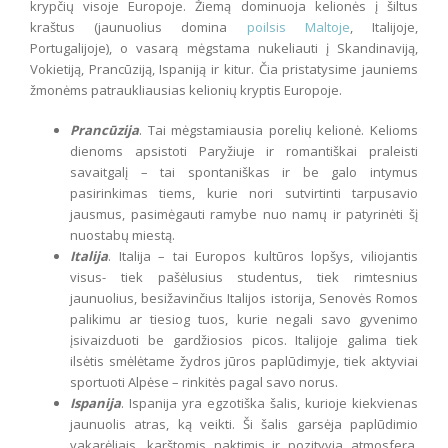
krypčių visoje Europoje. Žiemą dominuoja kelionės į šiltus
kraštus (jaunuolius domina
poilsis Maltoje
, Italijoje,
Portugalijoje), o vasarą mėgstama nukeliauti į Skandinaviją,
Vokietiją, Prancūziją, Ispaniją ir kitur. Čia pristatysime jauniems
žmonėms patraukliausias kelionių kryptis Europoje.
Prancūzija
. Tai mėgstamiausia porelių kelionė. Kelioms
dienoms apsistoti Paryžiuje ir romantiškai praleisti
savaitgalį – tai spontaniškas ir be galo intymus
pasirinkimas tiems, kurie nori sutvirtinti tarpusavio
jausmus, pasimėgauti ramybe nuo namų ir patyrinėti šį
nuostabų miestą.
Italija
. Italija – tai Europos kultūros lopšys, viliojantis
visus- tiek pašėlusius studentus, tiek rimtesnius
jaunuolius, besižavinčius Italijos istorija, Senovės Romos
palikimu ar tiesiog tuos, kurie negali savo gyvenimo
įsivaizduoti be gardžiosios picos. Italijoje galima tiek
ilsėtis smėlėtame žydros jūros paplūdimyje, tiek aktyviai
sportuoti Alpėse – rinkitės pagal savo norus.
Ispanija
. Ispanija yra egzotiška šalis, kurioje kiekvienas
jaunuolis atras, ką veikti. Ši šalis garsėja paplūdimio
vakarėliais, karštomis naktimis ir pozityvia atmosfera.