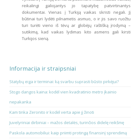
reikalingi galiojantys jo tapatybę patvirtinantys
dokumentai. Vienas į Turkiją vaikas skristi negali. Jį
būtinai turi lydėti pilnametis asmuo, o ir jis savo ruožtu
turi turėti vieno iš tėvų ar globėjų raštišką įrodymą –
sutikimą, kad vaikas lydimas kito asmens gali kirsti
Turkijos sieną.
Informacija ir straipsniai
Statybų eiga ir terminai: ką svarbu suprasti būsto pirkėjui?
Stogo dangos kaina: kodėl vien kvadratinio metro įkainio
nepakanka
Kam tinka Zeronito ir kodėl verta apie jį žinoti
Juvelyriniai dirbiniai – mažos detalės, turinčios didelę reikšmę
Paskola automobiliui: kaip priimti protingą finansinį sprendimą