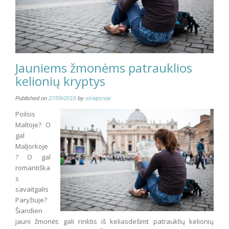
Jauniems žmonėms patrauklios
kelionių kryptys
Published on
27/09/2016
by
straipsniai
Poilsis
Maltoje? O
gal
Maljorkoje
? O gal
romantiška
s
savaitgalis
Paryžiuje?
Šiandien
jauni žmonės gali rinktis iš keliasdešimt patrauklių kelionių