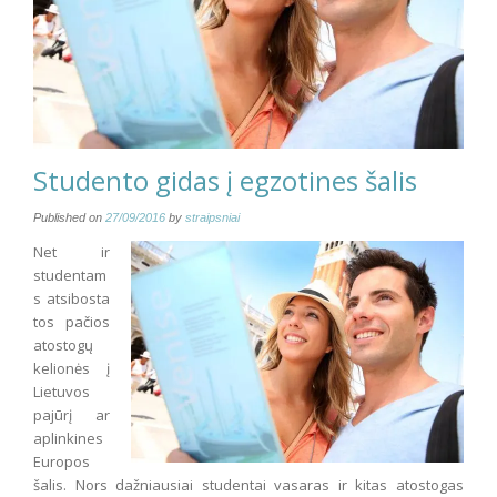
Studento gidas į egzotines šalis
Published on
27/09/2016
by
straipsniai
Net ir
studentam
s atsibosta
tos pačios
atostogų
kelionės į
Lietuvos
pajūrį ar
aplinkines
Europos
šalis. Nors dažniausiai studentai vasaras ir kitas atostogas