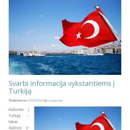
Svarbi informacija vykstantiems į
Turkiją
Published on
20/09/2016
by
straipsniai
Kelionės į
Turkiją –
labai
dažnos ir