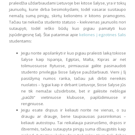
praleidžia uždarbiaudami Lietuvoje bei kitose šalyse, yra ir tokių
jaunuolių, kurie dirba besimokydami, todėl vasarai susitaupo
nemažą sumą pinigų, skirtų kelionėms ir kitoms pramogoms.
Tačiau tai nekeičia studento statuso – kiekvienas jaunuolis nori
sutaupyti, todėl ieško būdų kuo pigiau pamatyti kuo
įspūdingesnę šalį. Štai patarimai apie
keliones į egzotines šalis
studentams:
Jeigu norite apsilankyti ir kuo pigiau praleisti laiką tokiose
šalyse kaip Ispanija, Egiptas, Malta, Kipras ar net
tolimuosiuose Rytuose, pirmiausiai galite pasinaudoti
studento privilegija šiose šalyse pauždarbiauti. Vieni į šį
pasiūlymą numos ranka, tačiau juk dirbti nereikės
nuolatos – lygiai kaip ir dirbant Lietuvoje, šiose šalyse jūs
ne tik nemažai užsidirbsite, bet ir galėsite neblogai
„paūžti“ vietiniuose klubuose, paplūdimiuose ir
renginiuose.
Jeigu esate drąsus ir keliauti norite ne vienas, o su
draugu ar drauge, bene taupiausias pasirinkimas –
keliauti autostopu. Tai reikalauja pasiruošimo, drąsos ir
ištvermės, tačiau sutaupyta pinigų suma džiaugsitės kaip