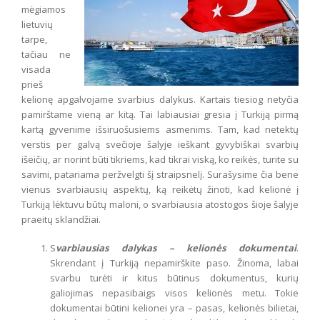
mėgiamos
lietuvių
tarpe,
tačiau ne
visada
prieš
kelionę apgalvojame svarbius dalykus. Kartais tiesiog netyčia
pamirštame vieną ar kitą. Tai labiausiai gresia į Turkiją pirmą
kartą gyvenime išsiruošusiems asmenims. Tam, kad netektų
verstis per galvą svečioje šalyje ieškant gyvybiškai svarbių
išeičių, ar norint būti tikriems, kad tikrai viską, ko reikės, turite su
savimi, patariama peržvelgti šį straipsnelį. Surašysime čia bene
vienus svarbiausių aspektų, ką reikėtų žinoti, kad kelionė į
Turkiją lėktuvu būtų maloni, o svarbiausia atostogos šioje šalyje
praeitų sklandžiai.
S
varbiausias dalykas – kelionės dokumentai
.
Skrendant į Turkiją nepamirškite paso. Žinoma, labai
svarbu turėti ir kitus būtinus dokumentus, kurių
galiojimas nepasibaigs visos kelionės metu. Tokie
dokumentai būtini kelionei yra – pasas, kelionės bilietai,