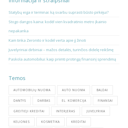
Informacija ir straipsniai
Statybų eiga ir terminai: ką svarbu suprasti būsto pirkėjui?
Stogo dangos kaina: kodėl vien kvadratinio metro įkainio
nepakanka
Kam tinka Zeronito ir kodėl verta apie jį žinoti
Juvelyriniai dirbiniai – mažos detalės, turinčios didelę reikšmę
Paskola automobiliui: kaip priimti protingą finansinį sprendimą
Temos
AUTOMOBILIŲ NUOMA
AUTO NUOMA
BALDAI
DANTYS
DARBAS
EL. KOMERCIJA
FINANSAI
GREITIEJI KREDITAI
INTERJERAS
JUVELYRIKA
KELIONĖS
KOSMETIKA
KREDITAI