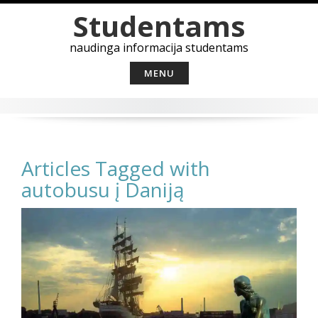
Skip
Studentams
to
content
naudinga informacija studentams
MENU
Articles Tagged with
autobusu į Daniją