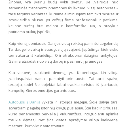
Žinoma, yra įvairių būdų vykti svetur. Jie įvairuoja nuo
asmeninės transporto priemonės iki lėktuvo. Visgi autobusas –
tarsi tarpinis variantas, kuriame eliminuojami tam tikri minusai ir
atsiskleidžia pliusai. Jei vežėjų firma profesionali ir patikima,
kelionė turėtų būti maloni ir komfortiška. Na, o nuvykus
patiriama puikių įspūdžių.
Kaip vieną įdomiausių Danijos vietų reikėtų paminėti Legolendą.
Tai daugelio vaikų ir suaugusiųjų svajonė. Įspūdinga, kiek visko
ten sukurta iš kaladėlių… O ir atrakcionai džiugina lankytojus.
Galima atsipūsti nuo visų darbų ir pasinerti į pramogas.
Kita vietovė, traukianti dėmesį, yra Kopenhaga. Itin vilioja
įvairiaspalviai namai, pastatyti prie uosto. Tai tarsi spalvų
terapija, todėl šie objektai labai traukia turistus iš įvairiausių
kampelių. Geros emocijos garantuotos.
Autobusu į Daniją
vyksta ir istorijos mėgėjai. Šioje šalyje tarsi
atverčiami pageltę istorinių knygų puslapiai. Štai kad ir Orhusas,
kurio senamiestis perkelia į Viduramžius. Intriguojanti aplinka
traukia dėmesį. Net šios vietos aprašymai vilioja kiekvieną,
mąstantį, kur vykti paatostogauti.