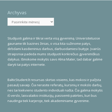
Archyvas
Archyvas
Studijuoti galima ir tikrai verta visą gyvenimą. Universitetuose
gauname tik bazines žinias, o visa kita sužinome patys,
dirbdami kasdieninius darbus, darbuodamiesi buityje. Įvairūs
straipsniai padeda mums studijuoti konkrečius gyvenimiškus
dalykus. Išmokome mokytis savo Alma Mater, tad dabar galime
daryti tai patys internete.
BalticStudent.lt resursas skirtas visiems, kas mokosi ir pažįsta
pasaulį savaip. Čia nerasite referatų, kursinių ir mokslo darbų,
nes tai kiekvieno studento individuali našta. Čia galima mokytis
iš verslo, laisvalaikio institucijų, pasisemti patirties, kuri bus
naudinga tiek karjeroje, tiek akademiniame gyvenime.