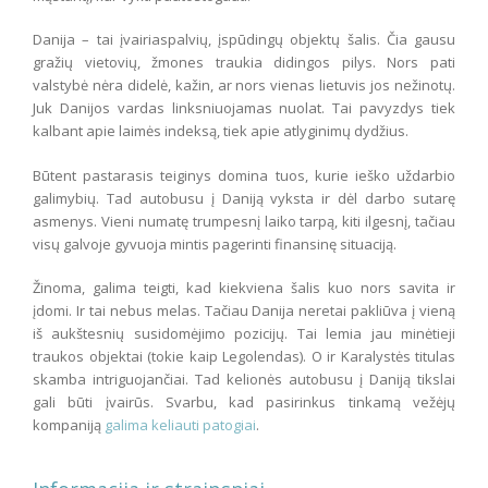
Danija – tai įvairiaspalvių, įspūdingų objektų šalis. Čia gausu
gražių vietovių, žmones traukia didingos pilys. Nors pati
valstybė nėra didelė, kažin, ar nors vienas lietuvis jos nežinotų.
Juk Danijos vardas linksniuojamas nuolat. Tai pavyzdys tiek
kalbant apie laimės indeksą, tiek apie atlyginimų dydžius.
Būtent pastarasis teiginys domina tuos, kurie ieško uždarbio
galimybių. Tad autobusu į Daniją vyksta ir dėl darbo sutarę
asmenys. Vieni numatę trumpesnį laiko tarpą, kiti ilgesnį, tačiau
visų galvoje gyvuoja mintis pagerinti finansinę situaciją.
Žinoma, galima teigti, kad kiekviena šalis kuo nors savita ir
įdomi. Ir tai nebus melas. Tačiau Danija neretai pakliūva į vieną
iš aukštesnių susidomėjimo pozicijų. Tai lemia jau minėtieji
traukos objektai (tokie kaip Legolendas). O ir Karalystės titulas
skamba intriguojančiai. Tad kelionės autobusu į Daniją tikslai
gali būti įvairūs. Svarbu, kad pasirinkus tinkamą vežėjų
kompaniją
galima keliauti patogiai
.