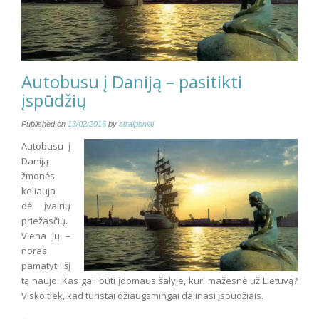
Autobusu į Daniją – pasitikti
įspūdžių
Published on
13/02/2016
by
straipsniai
Autobusu į
Daniją
žmonės
keliauja
dėl įvairių
priežasčių.
Viena jų –
noras
pamatyti šį
tą naujo. Kas gali būti įdomaus šalyje, kuri mažesnė už Lietuvą?
Visko tiek, kad turistai džiaugsmingai dalinasi įspūdžiais.