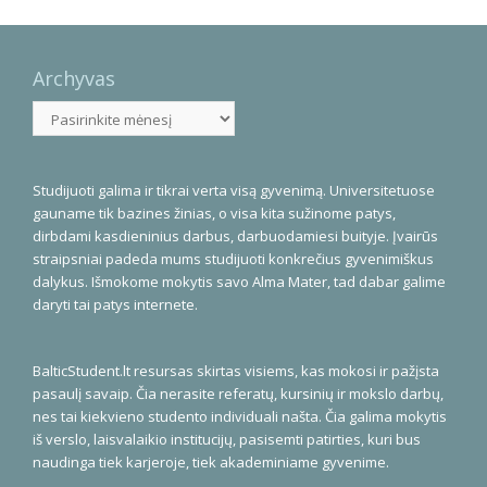
Archyvas
Archyvas
Studijuoti galima ir tikrai verta visą gyvenimą. Universitetuose
gauname tik bazines žinias, o visa kita sužinome patys,
dirbdami kasdieninius darbus, darbuodamiesi buityje. Įvairūs
straipsniai padeda mums studijuoti konkrečius gyvenimiškus
dalykus. Išmokome mokytis savo Alma Mater, tad dabar galime
daryti tai patys internete.
BalticStudent.lt resursas skirtas visiems, kas mokosi ir pažįsta
pasaulį savaip. Čia nerasite referatų, kursinių ir mokslo darbų,
nes tai kiekvieno studento individuali našta. Čia galima mokytis
iš verslo, laisvalaikio institucijų, pasisemti patirties, kuri bus
naudinga tiek karjeroje, tiek akademiniame gyvenime.