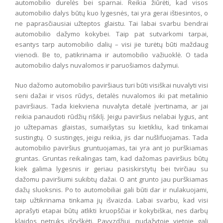
automobilio durelės bei sparnai. Reikia žiūrėti, kad visos
automobilio dalys būtų kuo lygesnės, tai yra gerai ištiesintos, o
ne paprasčiausiai užteptos glaistu. Tai labai svarbu bendrai
automobilio dažymo kokybei. Taip pat sutvarkomi tarpai,
esantys tarp automobilio dalių – visi jie turėtų būti maždaug
vienodi. Be to, patikrinama ir automobilio važiuoklė. O tada
automobilio dalys nuvalomos ir paruošiamos dažymui.
Nuo dažomo automobilio paviršiaus turi būti visiškai nuvalyti visi
seni dažai ir visos rūdys, detalės nuvalomos iki pat metalinio
paviršiaus. Tada kiekviena nuvalyta detalė įvertinama, ar jai
reikia panaudoti rūdžių rišiklį. Jeigu paviršius nelabai lygus, ant
jo užtepamas glaistas, sumaišytas su kietikliu, kad tinkamai
sustingtų. O sustingęs, jeigu reikia, jis dar nušlifuojamas. Tada
automobilio paviršius gruntuojamas, tai yra ant jo purškiamas
gruntas. Gruntas reikalingas tam, kad dažomas paviršius būtų
kiek galima lygesnis ir geriau pasiskirstytų bei tvirčiau su
dažomu paviršiumi sukibtų dažai. O ant grunto jau purškiamas
dažų sluoksnis. Po to automobiliai gali būti dar ir nulakuojami,
taip užtikrinama tinkama jų išvaizda. Labai svarbu, kad visi
aprašyti etapai būtų atlikti kruopščiai ir kokybiškai, nes darbų
klaidos netruks išryškėti. Pavyzdžiui, nudažytoje vietoje gali