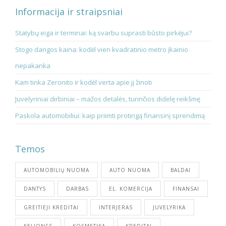
Informacija ir straipsniai
Statybų eiga ir terminai: ką svarbu suprasti būsto pirkėjui?
Stogo dangos kaina: kodėl vien kvadratinio metro įkainio
nepakanka
Kam tinka Zeronito ir kodėl verta apie jį žinoti
Juvelyriniai dirbiniai – mažos detalės, turinčios didelę reikšmę
Paskola automobiliui: kaip priimti protingą finansinį sprendimą
Temos
AUTOMOBILIŲ NUOMA
AUTO NUOMA
BALDAI
DANTYS
DARBAS
EL. KOMERCIJA
FINANSAI
GREITIEJI KREDITAI
INTERJERAS
JUVELYRIKA
KELIONĖS
KOSMETIKA
KREDITAI