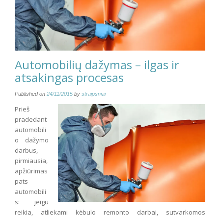
Automobilių dažymas – ilgas ir
atsakingas procesas
Published on
24/11/2015
by
straipsniai
Prieš
pradedant
automobili
o dažymo
darbus,
pirmiausia,
apžiūrimas
pats
automobili
s: jeigu
reikia, atliekami kėbulo remonto darbai, sutvarkomos