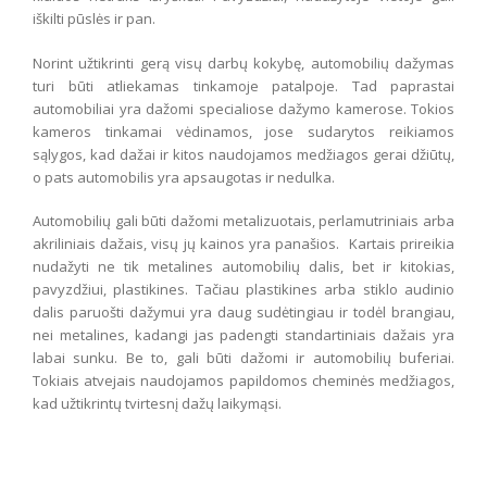
iškilti pūslės ir pan.
Norint užtikrinti gerą visų darbų kokybę, automobilių dažymas
turi būti atliekamas tinkamoje patalpoje. Tad paprastai
automobiliai yra dažomi specialiose dažymo kamerose. Tokios
kameros tinkamai vėdinamos, jose sudarytos reikiamos
sąlygos, kad dažai ir kitos naudojamos medžiagos gerai džiūtų,
o pats automobilis yra apsaugotas ir nedulka.
Automobilių gali būti dažomi metalizuotais, perlamutriniais arba
akriliniais dažais, visų jų kainos yra panašios. Kartais prireikia
nudažyti ne tik metalines automobilių dalis, bet ir kitokias,
pavyzdžiui, plastikines. Tačiau plastikines arba stiklo audinio
dalis paruošti dažymui yra daug sudėtingiau ir todėl brangiau,
nei metalines, kadangi jas padengti standartiniais dažais yra
labai sunku. Be to, gali būti dažomi ir automobilių buferiai.
Tokiais atvejais naudojamos papildomos cheminės medžiagos,
kad užtikrintų tvirtesnį dažų laikymąsi.