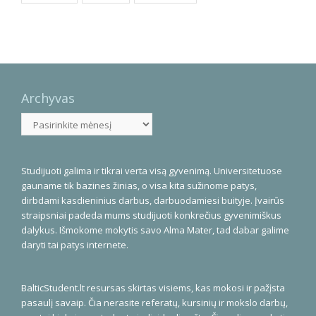
Archyvas
Archyvas
Studijuoti galima ir tikrai verta visą gyvenimą. Universitetuose
gauname tik bazines žinias, o visa kita sužinome patys,
dirbdami kasdieninius darbus, darbuodamiesi buityje. Įvairūs
straipsniai padeda mums studijuoti konkrečius gyvenimiškus
dalykus. Išmokome mokytis savo Alma Mater, tad dabar galime
daryti tai patys internete.
BalticStudent.lt resursas skirtas visiems, kas mokosi ir pažįsta
pasaulį savaip. Čia nerasite referatų, kursinių ir mokslo darbų,