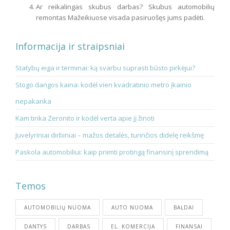
Ar reikalingas skubus darbas? Skubus automobilių
remontas Mažeikiuose visada pasiruošęs jums padėti.
Informacija ir straipsniai
Statybų eiga ir terminai: ką svarbu suprasti būsto pirkėjui?
Stogo dangos kaina: kodėl vien kvadratinio metro įkainio
nepakanka
Kam tinka Zeronito ir kodėl verta apie jį žinoti
Juvelyriniai dirbiniai – mažos detalės, turinčios didelę reikšmę
Paskola automobiliui: kaip priimti protingą finansinį sprendimą
Temos
AUTOMOBILIŲ NUOMA
AUTO NUOMA
BALDAI
DANTYS
DARBAS
EL. KOMERCIJA
FINANSAI