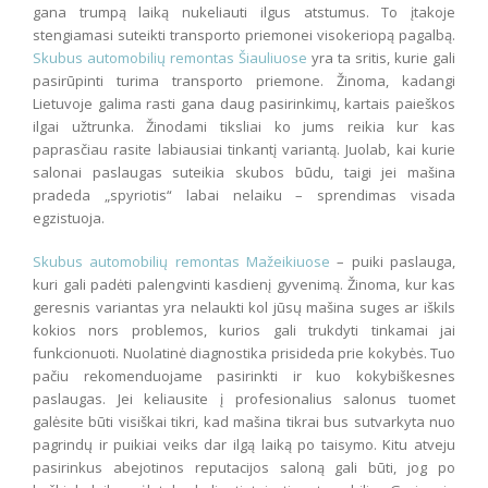
gana trumpą laiką nukeliauti ilgus atstumus. To įtakoje
stengiamasi suteikti transporto priemonei visokeriopą pagalbą.
Skubus automobilių remontas Šiauliuose
yra ta sritis, kurie gali
pasirūpinti turima transporto priemone. Žinoma, kadangi
Lietuvoje galima rasti gana daug pasirinkimų, kartais paieškos
ilgai užtrunka. Žinodami tiksliai ko jums reikia kur kas
paprasčiau rasite labiausiai tinkantį variantą. Juolab, kai kurie
salonai paslaugas suteikia skubos būdu, taigi jei mašina
pradeda „spyriotis“ labai nelaiku – sprendimas visada
egzistuoja.
Skubus automobilių remontas Mažeikiuose
– puiki paslauga,
kuri gali padėti palengvinti kasdienį gyvenimą. Žinoma, kur kas
geresnis variantas yra nelaukti kol jūsų mašina suges ar iškils
kokios nors problemos, kurios gali trukdyti tinkamai jai
funkcionuoti. Nuolatinė diagnostika prisideda prie kokybės. Tuo
pačiu rekomenduojame pasirinkti ir kuo kokybiškesnes
paslaugas. Jei keliausite į profesionalius salonus tuomet
galėsite būti visiškai tikri, kad mašina tikrai bus sutvarkyta nuo
pagrindų ir puikiai veiks dar ilgą laiką po taisymo. Kitu atveju
pasirinkus abejotinos reputacijos saloną gali būti, jog po