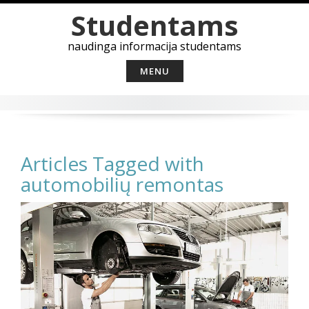
Skip
Studentams
to
content
naudinga informacija studentams
MENU
Articles Tagged with
automobilių remontas