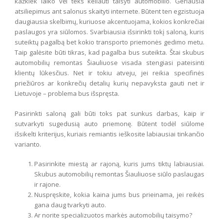
kažkiek laiko vėl teks keliauti taisyti automobilio. Geriausia
atsiliepimus ant salonus skaityti internete. Būtent ten egzistuoja
daugiausia skelbimų, kuriuose akcentuojama, kokios konkrečiai
paslaugos yra siūlomos. Svarbiausia išsirinkti tokį saloną, kuris
suteiktų pagalbą bet kokio transporto priemonės gedimo metu.
Taip galėsite būti tikras, kad pagalba bus suteikta. Štai skubus
automobilių remontas Šiauliuose visada stengiasi pateisinti
klientų lūkesčius. Net ir tokiu atveju, jei reikia specifinės
priežiūros ar konkrečių detalių kurių nepavyksta gauti net ir
Lietuvoje – problema bus išspręsta.
Pasirinkti saloną gali būti toks pat sunkus darbas, kaip ir
sutvarkyti sugedusią auto priemonę. Būtent todėl siūlome
išsikelti kriterijus, kuriais remiantis ieškosite labiausiai tinkančio
varianto.
Pasirinkite miestą ar rajoną, kuris jums tiktų labiausiai.
Skubus automobilių remontas Šiauliuose siūlo paslaugas
ir rajone.
Nuspręskite, kokia kaina jums bus prieinama, jei reikės
gana daug tvarkyti auto.
Ar norite specializuotos markės automobilių taisymo?