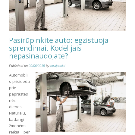
Pasirūpinkite auto: egzistuoja
sprendimai. Kodėl jais
nepasinaudojate?
Published on
09/06/2015
by
straipsniai
Automobili
s prisideda
prie
paprastes
nės
dienos.
Natūralu,
kadangi
žmonėms
reikia per