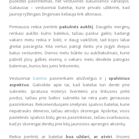
puokštės pasirinkimas, net vestuvinės šukuosenos variacijos.
Galiausiai – vestuviniai bateliai, kurie privalo užtikrinti, kad
jaunoji ryžtingais žingsniais keliauja link altoriaus.
Pirmiausia reikia įvertinti
pakulnės aukštį
. Daugelis merginų
renkasi aukšto kulno batelius, tačiau paskui gailisi, kadangi
vakaro metu reikia ir šokti, ir daug vaikščioti, tad kojos labai
greitai pavargsta. Kita vertus patogi išeitis yra įsigyti dvejus
batus vestuvėms. Dienos metu būkite su aukštakulniais, kurie
pabrėš jūsų gulbės eiseną, o vakaro metu dėvėkite patogias
balerinas, kurios leis jums linksmintis.
Vestuviniai
bateliai
pasirenkami atsižvelgus ir į
spalvinius
aspektus
. Galvokite apie tai, kad bateliai turi derėti prie
suknelės. Įpratusia moterys šventėms yra linkusios pirkti
juodus, tačiau prie baltos suknelės tai nėra pats geriausias
pasirinkimas. Rekomenduojami smėlynės spalvos bateliai, kurie
nepatrauks dėmesio, tačiau atrodys skoningai. Apskritai, visos
pastelinės spalvos būtų geras pasirinkimas, tačiau svarbiausia,
kad jis skoningai derėtų prie kitų jaunosios aprangos akcentų.
Reikia įvertinti, ar bateliai
bus
uždari, ar atviri
. Visoms