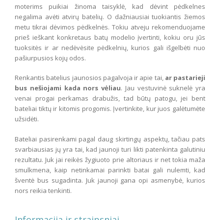
moterims puikiai žinoma taisyklė, kad dėvint pėdkelnes
negalima avėti atvirų batelių. O dažniausiai tuokiantis žiemos
metu tikrai dėvimos pėdkelnės. Tokiu atveju rekomenduojame
prieš ieškant konkretaus batų modelio įvertinti, kokiu oru jūs
tuoksitės ir ar nedėvėsite pėdkelnių, kurios gali išgelbėti nuo
pašiurpusios kojų odos.
Renkantis batelius jaunosios pagalvoja ir apie tai,
ar pastarieji
bus nešiojami kada nors vėliau
. Jau vestuvinė suknelė yra
venai progai perkamas drabužis, tad būtų patogu, jei bent
bateliai tiktų ir kitomis progomis. Įvertinkite, kur juos galėtumėte
užsidėti.
Bateliai pasirenkami pagal daug skirtingų aspektų, tačiau pats
svarbiausias jų yra tai, kad jaunoji turi likti patenkinta galutiniu
rezultatu. Juk jai reikės žygiuoto prie altoriaus ir net tokia maža
smulkmena, kaip netinkamai parinkti batai gali nulemti, kad
šventė bus sugadinta. Juk jaunoji gana opi asmenybė, kurios
nors reikia tenkinti.
Informacija ir straipsniai