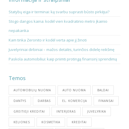
Statybų eiga ir terminai: ką svarbu suprasti būsto pirkėjui?
Stogo dangos kaina: kodėl vien kvadratinio metro įkainio
nepakanka
Kam tinka Zeronito ir kodėl verta apie jį žinoti
Juvelyriniai dirbiniai – mažos detalės, turinčios didelę reikšmę
Paskola automobiliui: kaip priimti protingą finansinį sprendimą
Temos
AUTOMOBILIŲ NUOMA
AUTO NUOMA
BALDAI
DANTYS
DARBAS
EL. KOMERCIJA
FINANSAI
GREITIEJI KREDITAI
INTERJERAS
JUVELYRIKA
KELIONĖS
KOSMETIKA
KREDITAI