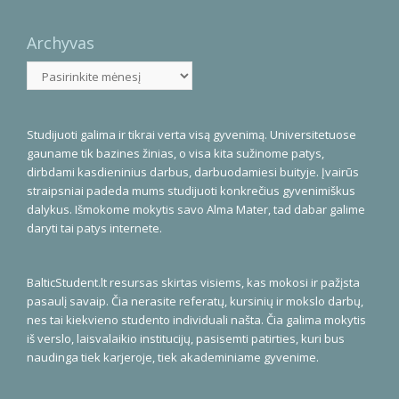
Archyvas
Archyvas
Studijuoti galima ir tikrai verta visą gyvenimą. Universitetuose
gauname tik bazines žinias, o visa kita sužinome patys,
dirbdami kasdieninius darbus, darbuodamiesi buityje. Įvairūs
straipsniai padeda mums studijuoti konkrečius gyvenimiškus
dalykus. Išmokome mokytis savo Alma Mater, tad dabar galime
daryti tai patys internete.
BalticStudent.lt resursas skirtas visiems, kas mokosi ir pažįsta
pasaulį savaip. Čia nerasite referatų, kursinių ir mokslo darbų,
nes tai kiekvieno studento individuali našta. Čia galima mokytis
iš verslo, laisvalaikio institucijų, pasisemti patirties, kuri bus
naudinga tiek karjeroje, tiek akademiniame gyvenime.