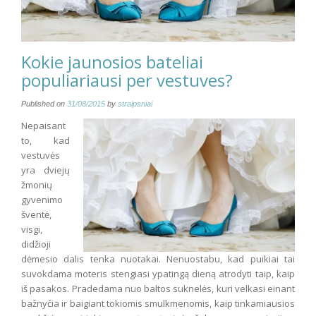
Kokie jaunosios bateliai
populiariausi per vestuves?
Published on
31/08/2015
by
straipsniai
Nepaisant
to, kad
vestuvės
yra dviejų
žmonių
gyvenimo
šventė,
visgi,
didžioji
dėmesio dalis tenka nuotakai. Nenuostabu, kad puikiai tai
suvokdama moteris stengiasi ypatingą dieną atrodyti taip, kaip
iš pasakos. Pradedama nuo baltos suknelės, kuri velkasi einant
bažnyčia ir baigiant tokiomis smulkmenomis, kaip tinkamiausios