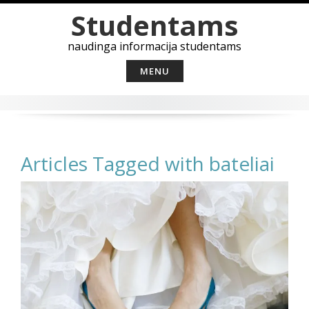
Skip
Studentams
to
content
naudinga informacija studentams
MENU
Articles Tagged with bateliai