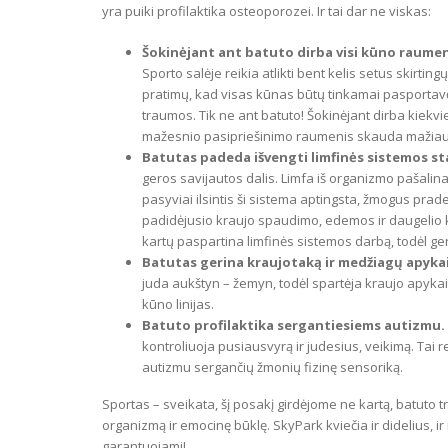
yra puiki profilaktika osteoporozei. Ir tai dar ne viskas:
Šokinėjant ant batuto dirba visi kūno raume
Sporto salėje reikia atlikti bent kelis setus skirtingų
pratimų, kad visas kūnas būtų tinkamai pasportavę
traumos. Tik ne ant batuto! Šokinėjant dirba kiek
mažesnio pasipriešinimo raumenis skauda mažiau. Š
Batutas padeda išvengti limfinės sistemos st
geros savijautos dalis. Limfa iš organizmo pašalina
pasyviai ilsintis ši sistema aptingsta, žmogus prade
padidėjusio kraujo spaudimo, edemos ir daugelio kitų
kartų paspartina limfinės sistemos darbą, todėl ger
Batutas gerina kraujotaką ir medžiagų apyka
juda aukštyn – žemyn, todėl spartėja kraujo apykait
kūno linijas.
Batuto profilaktika sergantiesiems autizmu.
kontroliuoja pusiausvyrą ir judesius, veikimą. Tai r
autizmu sergančių žmonių fizinę sensoriką.
Sportas – sveikata, šį posakį girdėjome ne kartą, batuto t
organizmą ir emocinę būklę. SkyPark kviečia ir didelius, ir
garantuojami!