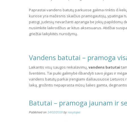
Paprastai vandens batutų parkuose galima rinktis iš keli
kuriose yra mažesnis skaičius pramogautojų, ypatingai tuo
patogi, judesių nevaržanti apranga be jokių papildomų deta
nusiimkite laikrodžius ar kitus aksesuarus. Atidžiai susipa
griežtai laikykitės nurodymų.
Vandens batutai – pramoga visa
Laikantis visų saugos reikalavimų,
vandens batutai
tam
šventėms. Tai puiki galimybė išbandyti savo jėgas ir mėga
vandens batutų parkai įrengiami dailiausiuose Lietuvos re
laiką, grožintis nepaprasta mūsų šalies gamta, deginantis 
Batutai – pramoga jaunam ir 
Published on
14/02/2018
by
rasytojas