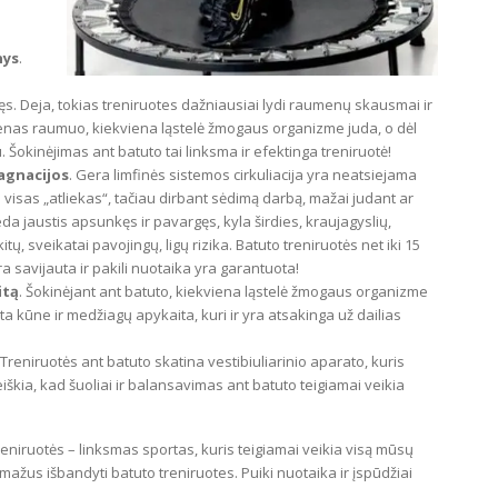
nys
.
s. Deja, tokias treniruotes dažniausiai lydi raumenų skausmai ir
vienas raumuo, kiekviena ląstelė žmogaus organizme juda, o dėl
okinėjimas ant batuto tai linksma ir efektinga treniruotė!
agnacijos
. Gera limfinės sistemos cirkuliacija yra neatsiejama
 visas „atliekas“, tačiau dirbant sėdimą darbą, mažai judant ar
da jaustis apsunkęs ir pavargęs, kyla širdies, kraujagyslių,
, sveikatai pavojingų, ligų rizika. Batuto treniruotės net iki 15
a savijauta ir pakili nuotaika yra garantuota!
itą
. Šokinėjant ant batuto, kiekviena ląstelė žmogaus organizme
a kūne ir medžiagų apykaita, kuri ir yra atsakinga už dailias
Treniruotės ant batuto skatina vestibiuliarinio aparato, kuris
eiškia, kad šuoliai ir balansavimas ant batuto teigiamai veikia
reniruotės – linksmas sportas, kuris teigiamai veikia visą mūsų
 mažus išbandyti batuto treniruotes. Puiki nuotaika ir įspūdžiai