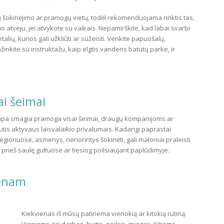
ų šokinėjimo ar pramogų vietų, todėl rekomenduojama rinktis tas,
 atveju, jei atvykote su vaikais. Nepamirškite, kad labai svarbi
lių, kurios gali užkliūti ar sužeisti. Venkite papuošalų,
žinkite su instruktažu, kaip elgtis vandens batutų parke, ir
i šeimai
pa smagia pramoga visai šeimai, draugų kompanijoms ar
utis aktyvaus laisvalaikio privalumais. Kadangi paprastai
gionuose, asmenys, nenorintys šokinėti, gali maloniai praleisti
prieš saulę gultuose ar tiesiog poilsiaujant paplūdimyje.
senam
Kiekvienas iš mūsų patiriema vienokią ar kitokią rutiną.
Vieniems, tai darbas, buitis, poilsis, miegas. Kitiems –