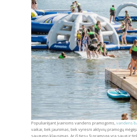
Populiarėjant įvairioms vandens pramogoms,
vandens ba
vaikai, tiek jaunimas, tiek vyresni aktyvių pramogų mėgėja
saugumo klausimas. Ar iš tiesų ši pramoga yra saugi ir ti