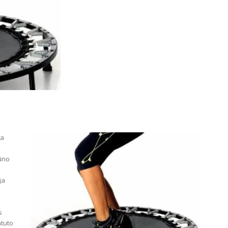
ma
kūno
ja
s
atuto