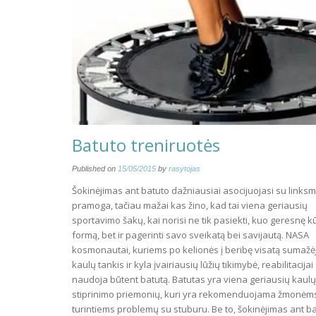
Batuto treniruotės
Published on
15/05/2015
by
rasytojas
Šokinėjimas ant batuto dažniausiai asocijuojasi su links
pramoga, tačiau mažai kas žino, kad tai viena geriausių
sportavimo šakų, kai norisi ne tik pasiekti, kuo geresnę 
formą, bet ir pagerinti savo sveikatą bei savijautą. NASA
kosmonautai, kuriems po kelionės į beribę visatą sumažė
kaulų tankis ir kyla įvairiausių lūžių tikimybė, reabilitacijai
naudoja būtent batutą. Batutas yra viena geriausių kaulų
stiprinimo priemonių, kuri yra rekomenduojama žmonėm
turintiems problemų su stuburu. Be to, šokinėjimas ant b