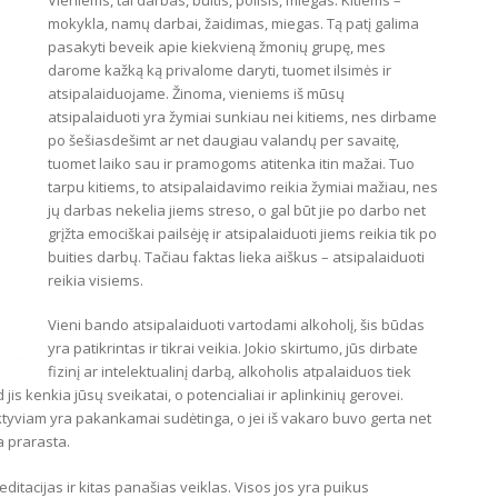
mokykla, namų darbai, žaidimas, miegas. Tą patį galima
pasakyti beveik apie kiekvieną žmonių grupę, mes
darome kažką ką privalome daryti, tuomet ilsimės ir
atsipalaiduojame. Žinoma, vieniems iš mūsų
atsipalaiduoti yra žymiai sunkiau nei kitiems, nes dirbame
po šešiasdešimt ar net daugiau valandų per savaitę,
tuomet laiko sau ir pramogoms atitenka itin mažai. Tuo
tarpu kitiems, to atsipalaidavimo reikia žymiai mažiau, nes
jų darbas nekelia jiems streso, o gal būt jie po darbo net
grįžta emociškai pailsėję ir atsipalaiduoti jiems reikia tik po
buities darbų. Tačiau faktas lieka aiškus – atsipalaiduoti
reikia visiems.
Vieni bando atsipalaiduoti vartodami alkoholį, šis būdas
yra patikrintas ir tikrai veikia. Jokio skirtumo, jūs dirbate
fizinį ar intelektualinį darbą, alkoholis atpalaiduos tiek
jis kenkia jūsų sveikatai, o potencialiai ir aplinkinių gerovei.
duktyviam yra pakankamai sudėtinga, o jei iš vakaro buvo gerta net
 prarasta.
ditacijas ir kitas panašias veiklas. Visos jos yra puikus