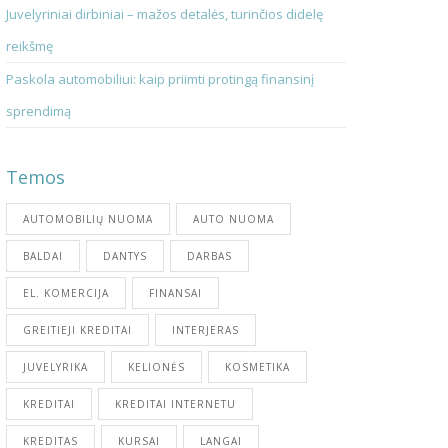
Juvelyriniai dirbiniai – mažos detalės, turinčios didelę
reikšmę
Paskola automobiliui: kaip priimti protingą finansinį
sprendimą
Temos
AUTOMOBILIŲ NUOMA
AUTO NUOMA
BALDAI
DANTYS
DARBAS
EL. KOMERCIJA
FINANSAI
GREITIEJI KREDITAI
INTERJERAS
JUVELYRIKA
KELIONĖS
KOSMETIKA
KREDITAI
KREDITAI INTERNETU
KREDITAS
KURSAI
LANGAI