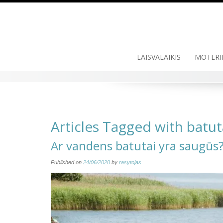
Skip
to
content
LAISVALAIKIS
MOTERI
Articles Tagged with batut
Ar vandens batutai yra saugūs
Published on
24/06/2020
by
rasytojas