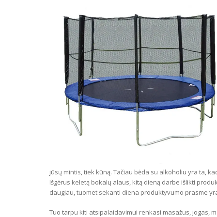
jūsų mintis, tiek kūną. Tačiau bėda su alkoholiu yra ta, kad 
Išgėrus keletą bokalų alaus, kitą dieną darbe išlikti pro
daugiau, tuomet sekanti diena produktyvumo prasme yra
Tuo tarpu kiti atsipalaidavimui renkasi masažus, jogas, me