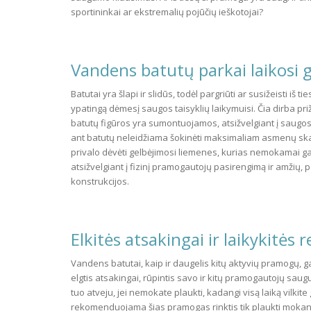
sportininkai ar ekstremalių pojūčių ieškotojai?
Vandens batutų parkai laikosi g
Batutai yra šlapi ir slidūs, todėl pargriūti ar susižeisti iš t
ypatingą dėmesį saugos taisyklių laikymuisi. Čia dirba priž
batutų figūros yra sumontuojamos, atsižvelgiant į saugos t
ant batutų neleidžiama šokinėti maksimaliam asmenų skaič
privalo dėvėti gelbėjimosi liemenes, kurias nemokamai ga
atsižvelgiant į fizinį pramogautojų pasirengimą ir amžių
konstrukcijos.
Elkitės atsakingai ir laikykitės
Vandens batutai, kaip ir daugelis kitų aktyvių pramogų, gal
elgtis atsakingai, rūpintis savo ir kitų pramogautojų sau
tuo atveju, jei nemokate plaukti, kadangi visą laiką vilki
rekomenduojama šias pramogas rinktis tik plaukti mokan