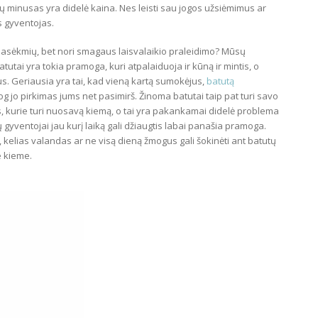
s jų minusas yra didelė kaina. Nes leisti sau jogos užsiėmimus ar
s gyventojas.
 pasėkmių, bet nori smagaus laisvalaikio praleidimo? Mūsų
tutai yra tokia pramoga, kuri atpalaiduoja ir kūną ir mintis, o
us. Geriausia yra tai, kad vieną kartą sumokėjus,
batutą
 jog jo pirkimas jums net pasimirš. Žinoma batutai taip pat turi savo
ės, kurie turi nuosavą kiemą, o tai yra pakankamai didelė problema
gyventojai jau kurį laiką gali džiaugtis labai panašia pramoga.
, kelias valandas ar ne visą dieną žmogus gali šokinėti ant batutų
e kieme.