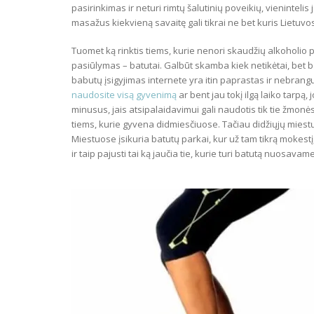
pasirinkimas ir neturi rimtų šalutinių poveikių, vieninteli
masažus kiekvieną savaitę gali tikrai ne bet kuris Lietuvo
Tuomet ką rinktis tiems, kurie nenori skaudžių alkoholio
pasiūlymas – batutai. Galbūt skamba kiek netikėtai, bet ba
babutų įsigyjimas internete yra itin paprastas ir nebrang
naudosite visą gyvenimą
ar bent jau tokį ilgą laiko tarpą,
minusus, jais atsipalaidavimui gali naudotis tik tie žmon
tiems, kurie gyvena didmiesčiuose. Tačiau didžiųjų miestų 
Miestuose įsikuria batutų parkai, kur už tam tikrą mokestį
ir taip pajusti tai ką jaučia tie, kurie turi batutą nuosavam