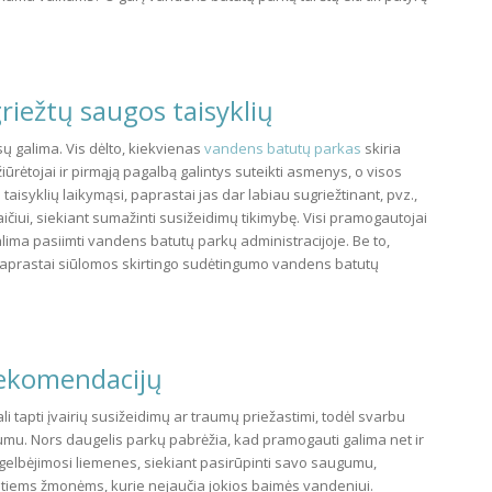
riežtų saugos taisyklių
iesų galima. Vis dėlto, kiekvienas
vandens batutų parkas
skiria
iūrėtojai ir pirmąją pagalbą galintys suteikti asmenys, o visos
aisyklių laikymąsi, paprastai jas dar labiau sugriežtinant, pvz.,
iui, siekiant sumažinti susižeidimų tikimybę. Visi pramogautojai
lima pasiimti vandens batutų parkų administracijoje. Be to,
, paprastai siūlomos skirtingo sudėtingumo vandens batutų
 rekomendacijų
i tapti įvairių susižeidimų ar traumų priežastimi, todėl svarbu
gumu. Nors daugelis parkų pabrėžia, kad pramogauti galima net ir
te gelbėjimosi liemenes, siekiant pasirūpinti savo saugumu,
tiems žmonėms, kurie nejaučia jokios baimės vandeniui.