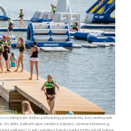
tutai
tampa itin dažnu poilsiautojų pasirinkimu, kurį vertina tiek
i. Vis dėlto, kalbant apie vandens batutus, neretai keliamas jų
nkama vaikams? O gal į vandens batutų parką turėtų eiti tik patyrę