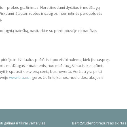
etu – prekės gražinimas. Nors žinodami dydžius ir medžiagų
 Pirkdami iš autorizuotos ir saugios internetinės parduotuvės
ą.
e nuodugnią paiešką, pasitarkite su parduotuvėje dirbančiais
 pirkėjo individualus požiūris ir poreikiai nulems, kiek jis nuspręs
cines medžiagas ir matmenis, nuo maždaug šimto iki kelių šimtų
upyti ir spausti kiekvieną centą bus neverta. Verčiau yra pirkti
tuvėje
www.b-a.eu
, geros čiužinių kainos, nuolaidos, akcijos ir
ti galima ir tikrai verta visą
BalticStudent.lt resursas skirtas