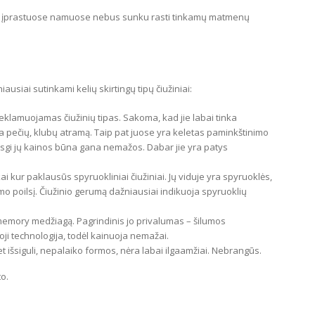
dėl įprastuose namuose nebus sunku rasti tinkamų matmenų
iausiai sutinkami kelių skirtingų tipų čiužiniai:
reklamuojamas čiužinių tipas. Sakoma, kad jie labai tinka
 pečių, klubų atramą. Taip pat juose yra keletas paminkštinimo
Visgi jų kainos būna gana nemažos. Dabar jie yra patys
ai kur paklausūs spyruokliniai čiužiniai. Jų viduje yra spyruoklės,
mo poilsį. Čiužinio gerumą dažniausiai indikuoja spyruoklių
 memory medžiagą. Pagrindinis jo privalumas – šilumos
oji technologija, todėl kainuoja nemažai.
et išsiguli, nepalaiko formos, nėra labai ilgaamžiai. Nebrangūs.
o.