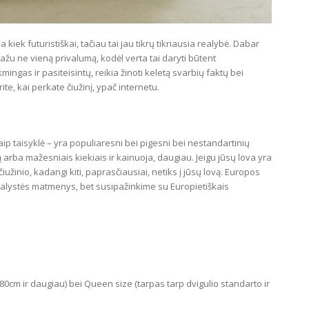
 kiek futuristiškai, tačiau tai jau tikrų tikriausia realybė. Dabar
i gražu ne vieną privalumą, kodėl verta tai daryti būtent
ngas ir pasiteisintų, reikia žinoti keletą svarbių faktų bei
rite, kai perkate čiužinį, ypač internetu.
aip taisyklė – yra populiaresni bei pigesni bei nestandartinių
rba mažesniais kiekiais ir kainuoja, daugiau. Jeigu jūsų lova yra
žinio, kadangi kiti, paprasčiausiai, netiks į jūsų lovą. Europos
Karalystės matmenys, bet susipažinkime su Europietiškais
 180cm ir daugiau) bei Queen size (tarpas tarp dvigulio standarto ir