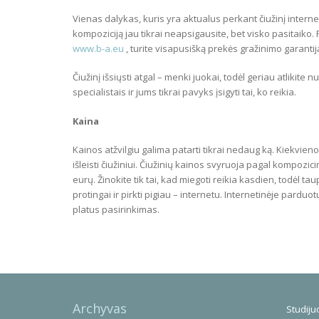
Vienas dalykas, kuris yra aktualus perkant čiužinį intern
kompoziciją jau tikrai neapsigausite, bet visko pasitaiko.
www.b-a.eu
, turite visapusišką prekės gražinimo garantij
Čiužinį išsiųsti atgal – menki juokai, todėl geriau atlikit
specialistais ir jums tikrai pavyks įsigyti tai, ko reikia.
Kaina
Kainos atžvilgiu galima patarti tikrai nedaug ką. Kiekvieno
išleisti čiužiniui. Čiužinių kainos svyruoja pagal kompozi
eurų. Žinokite tik tai, kad miegoti reikia kasdien, todėl ta
protingai ir pirkti pigiau – internetu. Internetinėje parduo
platus pasirinkimas.
Archyvas
Studijuo