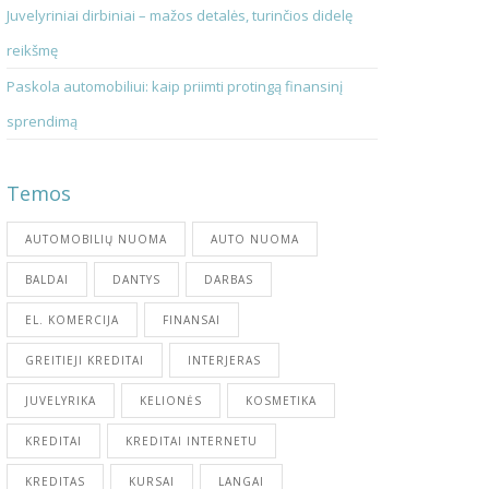
Juvelyriniai dirbiniai – mažos detalės, turinčios didelę
reikšmę
Paskola automobiliui: kaip priimti protingą finansinį
sprendimą
Temos
AUTOMOBILIŲ NUOMA
AUTO NUOMA
BALDAI
DANTYS
DARBAS
EL. KOMERCIJA
FINANSAI
GREITIEJI KREDITAI
INTERJERAS
JUVELYRIKA
KELIONĖS
KOSMETIKA
KREDITAI
KREDITAI INTERNETU
KREDITAS
KURSAI
LANGAI