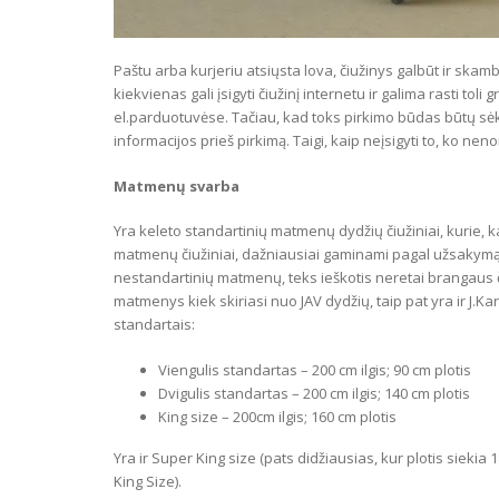
Paštu arba kurjeriu atsiųsta lova, čiužinys galbūt ir skamba
kiekvienas gali įsigyti čiužinį internetu ir galima rasti tol
el.parduotuvėse. Tačiau, kad toks pirkimo būdas būtų sėkmi
informacijos prieš pirkimą. Taigi, kaip neįsigyti to, ko neno
Matmenų svarba
Yra keleto standartinių matmenų dydžių čiužiniai, kurie, k
matmenų čiužiniai, dažniausiai gaminami pagal užsakymą a
nestandartinių matmenų, teks ieškotis neretai brangaus čiu
matmenys kiek skiriasi nuo JAV dydžių, taip pat yra ir J.
standartais:
Viengulis standartas – 200 cm ilgis; 90 cm plotis
Dvigulis standartas – 200 cm ilgis; 140 cm plotis
King size – 200cm ilgis; 160 cm plotis
Yra ir Super King size (pats didžiausias, kur plotis siekia
King Size).