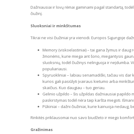
Dažniausiai ir lovų rėmai gaminami pagal standartą, to
čiužinį.
Sluoksniai ir minkštumas
Tikrai ne visi čiužiniai yra vienodi. Europos Sąjungoje dažn
Memory (viskoelastiniai) – tai gana žymus ir daug 
žmonėms, kurie miega ant šono, miegantysis gauna
sluoksnių, todėl čiužinys nelinguoja ir neįdumba. 
populiariausi.
Spyruokliniai – labiau senamadiški, tačiau vis dar k
kurios gali pasiūlyti įvairaus kietumo arba minkštu
skaičius. Kuo daugiau – tuo geriau.
Gelinio užpildo – šis užpildas dažniausiai papildo
paskirstymas todėl nėra taip karšta miegoti. Išmani
Pūkiniai – dažni čiužiniai, kurie kainuoja nedaug, b
Rinkitės priklausomai nuo savo biudžeto ir miego komfort
Gražinimas