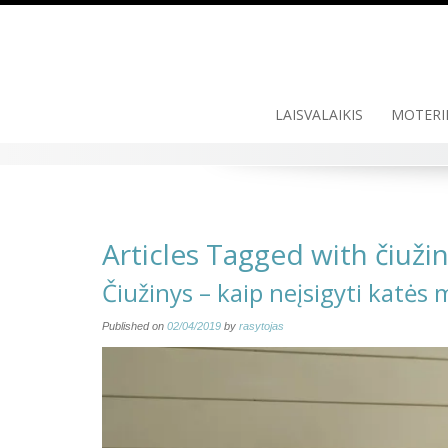
Skip
to
content
LAISVALAIKIS
MOTERI
Articles Tagged with čiužin
Čiužinys – kaip neįsigyti katės 
Published on
02/04/2019
by
rasytojas