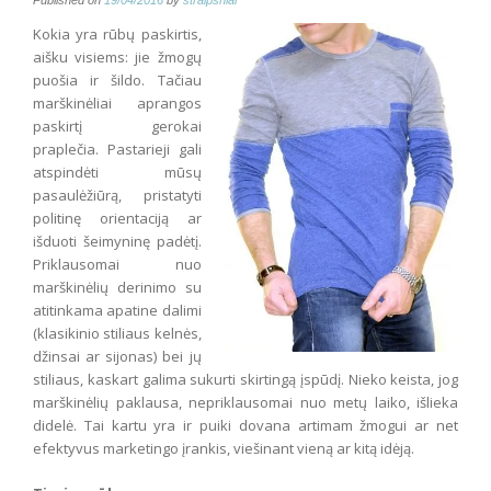
Published on
19/04/2016
by
straipsniai
Kokia yra rūbų paskirtis,
aišku visiems: jie žmogų
puošia ir šildo. Tačiau
marškinėliai aprangos
paskirtį gerokai
praplečia. Pastarieji gali
atspindėti mūsų
pasaulėžiūrą, pristatyti
politinę orientaciją ar
išduoti šeimyninę padėtį.
Priklausomai nuo
marškinėlių derinimo su
atitinkama apatine dalimi
(klasikinio stiliaus kelnės,
džinsai ar sijonas) bei jų
stiliaus, kaskart galima sukurti skirtingą įspūdį. Nieko keista, jog
marškinėlių paklausa, nepriklausomai nuo metų laiko, išlieka
didelė. Tai kartu yra ir puiki dovana artimam žmogui ar net
efektyvus marketingo įrankis, viešinant vieną ar kitą idėją.