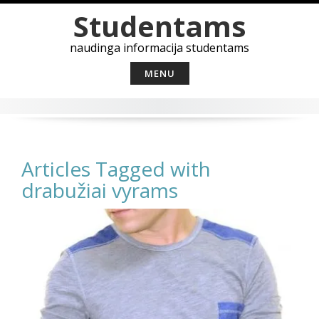
Skip
Studentams
to
content
naudinga informacija studentams
MENU
Articles Tagged with
drabužiai vyrams