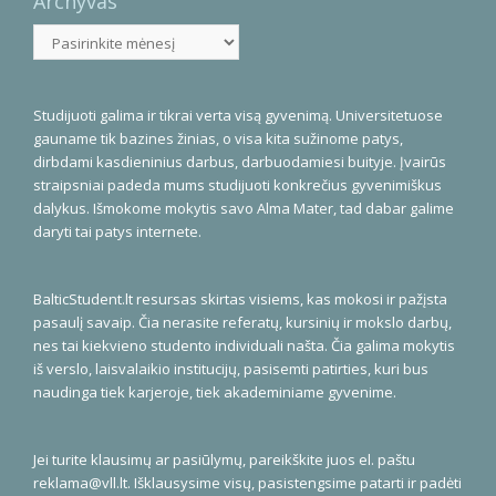
Archyvas
Archyvas
Studijuoti galima ir tikrai verta visą gyvenimą. Universitetuose
gauname tik bazines žinias, o visa kita sužinome patys,
dirbdami kasdieninius darbus, darbuodamiesi buityje. Įvairūs
straipsniai padeda mums studijuoti konkrečius gyvenimiškus
dalykus. Išmokome mokytis savo Alma Mater, tad dabar galime
daryti tai patys internete.
BalticStudent.lt resursas skirtas visiems, kas mokosi ir pažįsta
pasaulį savaip. Čia nerasite referatų, kursinių ir mokslo darbų,
nes tai kiekvieno studento individuali našta. Čia galima mokytis
iš verslo, laisvalaikio institucijų, pasisemti patirties, kuri bus
naudinga tiek karjeroje, tiek akademiniame gyvenime.
Jei turite klausimų ar pasiūlymų, pareikškite juos el. paštu
reklama@vll.lt
. Išklausysime visų, pasistengsime patarti ir padėti