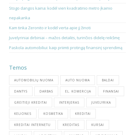
Stogo dangos kaina: kodėl vien kvadratinio metro įkainio
nepakanka
Kam tinka Zeronito ir kodėl verta apie jį žinoti
Juvelyriniai dirbiniai – mažos detalės, turinčios didelę reikšmę
Paskola automobiliui: kaip priimti protingą finansinį sprendimą
Temos
AUTOMOBILIŲ NUOMA
AUTO NUOMA
BALDAI
DANTYS
DARBAS
EL. KOMERCIJA
FINANSAI
GREITIEJI KREDITAI
INTERJERAS
JUVELYRIKA
KELIONĖS
KOSMETIKA
KREDITAI
KREDITAI INTERNETU
KREDITAS
KURSAI