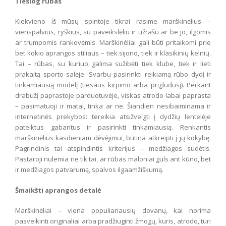
Tiesiog rūbas
Kiekvieno iš mūsų spintoje tikrai rasime marškinėlius –
vienspalvius, ryškius, su paveikslėliu ir užrašu ar be jo, ilgomis
ar trumpomis rankovėmis. Marškinėliai gali būti pritaikomi prie
bet kokio aprangos stiliaus – tiek sijono, tiek ir klasikinių kelnių.
Tai – rūbas, su kuriuo galima sužibėti tiek klube, tiek ir lieti
prakaitą sporto salėje. Svarbu pasirinkti reikiamą rūbo dydį ir
tinkamiausią modelį (tiesaus kirpimo arba prigludusį). Perkant
drabužį paprastoje parduotuvėje, viskas atrodo labai paprasta
– pasimatuoji ir matai, tinka ar ne. Šiandien nesibaiminama ir
internetinės prekybos: tereikia atsižvelgti į dydžių lentelėje
pateiktus gabaritus ir pasirinkti tinkamiausią. Renkantis
marškinėlius kasdieniam dėvėjimui, būtina atkreipti į jų kokybę.
Pagrindinis tai atspindintis kriterijus – medžiagos sudėtis.
Pastaroji nulemia ne tik tai, ar rūbas maloniai guls ant kūno, bet
ir medžiagos patvarumą, spalvos ilgaamžiškumą.
Šmaikšti aprangos detalė
Marškinėliai – viena populiariausių dovanų, kai norima
pasveikinti originaliai arba pradžiuginti žmogų, kuris, atrodo, turi