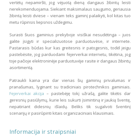
vertėtų nepamiršti, jog vėjuotą dieną dangaus žibintų leisti
nerekomenduojama. Siekiant maksimalaus saugumo, geriausia
žibintą leisti dviese – vienam teks gaminį palaikyti, kol kitas tuo
metu rūpinsis liepsnos uždegimu.
Surasti šiuos gaminius prekyboje visiškai nesudėtinga – juos
galite įsigyti ir specializuotose parduotuvėse, ir internete.
Pastarasis būdas kur kas greitesnis ir patogesnis, todėl jeigu
pastebėsite, jog parduodami fejerverkai internetu, tikėtina, jog
toje pačioje elektroninėje parduotuvėje rasite ir dangaus žibintų
asortimentą.
Patraukli kaina yra dar vienas šių gaminių privalumas ir
pranašumas, lyginant su tradiciniais pirotechnikos gaminiais.
Fejerverkai akcija
– pastebėję tokį užrašą, galite tikėtis dar
geresnių pasiūlymų, kurie leis sukurti įsimintiną ir jaukią šventę,
nepatiriant didesnių išlaidų. Beliks tik sugalvoti šventinį
scenarijų ir pasirūpinti kitais organizaciniais klausimais.
Informacija ir straipsniai