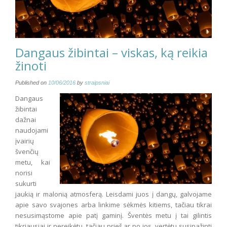
Dangaus žibintai – viskas, ką reikia
žinoti
Published on
10/06/2016
by
straipsniai
Dangaus
žibintai
dažnai
naudojami
įvairių
švenčių
metu, kai
norisi
sukurti
jaukią ir malonią atmosferą. Leisdami juos į dangų, galvojame
apie savo svajones arba linkime sėkmės kitiems, tačiau tikrai
nesusimąstome apie patį gaminį. Šventės metu į tai gilintis
tikriausiai ir nereikėtų, tačiau prieš ar po jos, vertėtų susipažinti