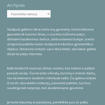
Archyvas
Archyvas
Studijuoti galima ir tikrai verta visą gyvenimą. Universitetuose
gauname tik bazines žinias, o visa kita sužinome patys,
dirbdami kasdieninius darbus, darbuodamiesi buityje. Įvairūs
straipsniai padeda mums studijuoti konkrečius gyvenimiškus
dalykus. Išmokome mokytis savo Alma Mater, tad dabar galime
daryti tai patys internete.
BalticStudent.lt resursas skirtas visiems, kas mokosi ir pažįsta
pasaulį savaip. Čia nerasite referatų, kursinių ir mokslo darbų,
nes tai kiekvieno studento individuali našta. Čia galima mokytis
iš verslo, laisvalaikio institucijų, pasisemti patirties, kuri bus
naudinga tiek karjeroje, tiek akademiniame gyvenime.
Jei turite klausimų ar pasiūlymų, pareikškite juos el. paštu