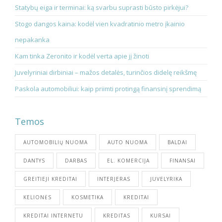
Statybų eiga ir terminai: ką svarbu suprasti būsto pirkėjui?
Stogo dangos kaina: kodėl vien kvadratinio metro įkainio
nepakanka
Kam tinka Zeronito ir kodėl verta apie jį žinoti
Juvelyriniai dirbiniai – mažos detalės, turinčios didelę reikšmę
Paskola automobiliui: kaip priimti protingą finansinį sprendimą
Temos
AUTOMOBILIŲ NUOMA
AUTO NUOMA
BALDAI
DANTYS
DARBAS
EL. KOMERCIJA
FINANSAI
GREITIEJI KREDITAI
INTERJERAS
JUVELYRIKA
KELIONĖS
KOSMETIKA
KREDITAI
KREDITAI INTERNETU
KREDITAS
KURSAI