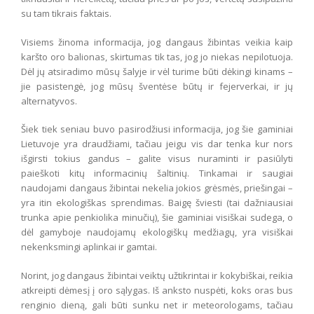
su tam tikrais faktais.
Visiems žinoma informacija, jog dangaus žibintas veikia kaip
karšto oro balionas, skirtumas tik tas, jog jo niekas nepilotuoja.
Dėl jų atsiradimo mūsų šalyje ir vėl turime būti dėkingi kinams –
jie pasistengė, jog mūsų šventėse būtų ir fejerverkai, ir jų
alternatyvos.
Šiek tiek seniau buvo pasirodžiusi informacija, jog šie gaminiai
Lietuvoje yra draudžiami, tačiau jeigu vis dar tenka kur nors
išgirsti tokius gandus – galite visus nuraminti ir pasiūlyti
paieškoti kitų informacinių šaltinių. Tinkamai ir saugiai
naudojami dangaus žibintai nekelia jokios grėsmės, priešingai –
yra itin ekologiškas sprendimas. Baigę šviesti (tai dažniausiai
trunka apie penkiolika minučių), šie gaminiai visiškai sudega, o
dėl gamyboje naudojamų ekologiškų medžiagų, yra visiškai
nekenksmingi aplinkai ir gamtai.
Norint, jog dangaus žibintai veiktų užtikrintai ir kokybiškai, reikia
atkreipti dėmesį į oro sąlygas. Iš anksto nuspėti, koks oras bus
renginio dieną, gali būti sunku net ir meteorologams, tačiau