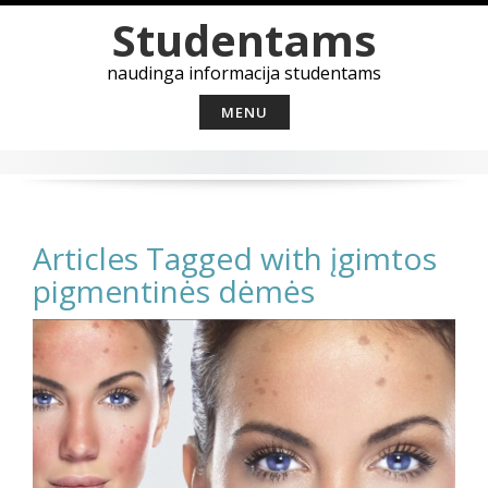
Skip
Studentams
to
content
naudinga informacija studentams
MENU
Articles Tagged with įgimtos
pigmentinės dėmės