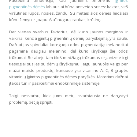
Pastebima tendencija, kad jauniems žmonėms
įgimtos
pigmentinės dėmės
labiausiai būna ant veido srities: kaktos, virš
viršutinės lūpos, nosies, žandų. Su metais šios dėmės leidžiasi
kūnu žemyn ir „papuošia“ nugarą, rankas, krūtinę.
Dar vienas svarbus faktorius, dėl kurio jaunos merginos ir
vaikinai kenčia įgimtų pigmentinių dėmių paryškėjimą, yra saulė.
Dažnai jos spinduliai koreguoja odos pigmentaciją: melanocitai
pagamina daugiau melanino, dėl kurio išryškėja šie odos
trūkumai. Be abejo tam tikrš medžiagų trūkumas organizme irgi
tiesiogiai susijęs su dėmių išryškėjimu. Jeigu jaunuolis valgo per
mažai maisto produktų, kuriuose yra vitamino A, C, B grupės
vitaminių įgimtos pigmentinės dėmės paryškės. Moterims dažnai
įtakos turi ir pasikeitimai endokrininėje sistemoje.
Taigi, nesvarbu, kiek jums metų, svarbiausia ne dangstyti
problemą, bet ją spręsti.