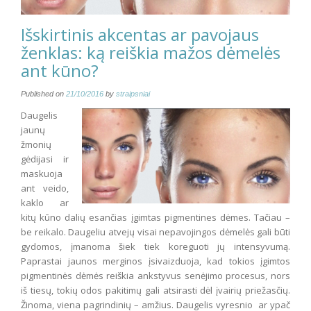
Išskirtinis akcentas ar pavojaus
ženklas: ką reiškia mažos dėmelės
ant kūno?
Published on
21/10/2016
by
straipsniai
Daugelis
jaunų
žmonių
gėdijasi ir
maskuoja
ant veido,
kaklo ar
kitų kūno dalių esančias įgimtas pigmentines dėmes. Tačiau –
be reikalo. Daugeliu atvejų visai nepavojingos dėmelės gali būti
gydomos, įmanoma šiek tiek koreguoti jų intensyvumą.
Paprastai jaunos merginos įsivaizduoja, kad tokios įgimtos
pigmentinės dėmės reiškia ankstyvus senėjimo procesus, nors
iš tiesų, tokių odos pakitimų gali atsirasti dėl įvairių priežasčių.
Žinoma, viena pagrindinių – amžius. Daugelis vyresnio ar ypač