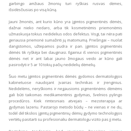
garbingo amžiaus žmonių turi ryškias rusvas dėmes,
išsidėsčiusias po visą kūną.
Jauni žmonės, ant kurio kūno yra įgimtos pigmentinės dėmės,
dažnai nieko nedaro, arba tik kosmetinėmis priemonėmis
užmaskuoja tokius nedidelius odos defektus. Visgi, tai nėra pati
geriausia priemonė sumažinti jų matomumą. Priešingai – nuolat
dangstomos, užtepamos pudra ir pan. įgimtos pigmentinės
dėmės tik ryškėja bei dauginasi. Ilgainiui iš vienos pigmentinės
dėmės net ir ant labai jauno žmogaus veido ar kūno gali
pasirodyti ir 5 ar 10 tokių pačių nedidelių dėmelių.
Šiuo metu įgimtos pigmentinės dėmės gydomos dermatologijos
kabinetuose naudojant įvairias technikas ir įrenginius.
Nedidelėms, neryškioms ir negausioms pigmentinėms dėmėms
gali būti taikomas medikamentinis gydymas, švelnios pylingo
procedūros. Kiek rimtesniais atvejais – mezoterapija ar
gydymas lazeriu. Pastarojo metodo būdų – ne vienas ir ne du,
todėl dėl tikslios įgimtų pigmentinių dėmių gydymo technologijos
vertėtų pasitarti su profesionaliu dermatologu vizito pas jį metu.