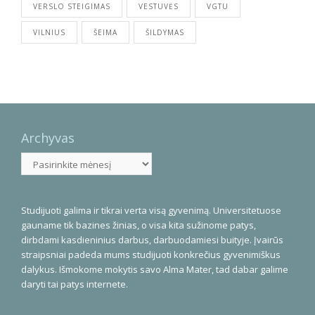
VERSLO STEIGIMAS
VESTUVĖS
VGTU
VILNIUS
ŠEIMA
ŠILDYMAS
Archyvas
Archyvas
Studijuoti galima ir tikrai verta visą gyvenimą. Universitetuose
gauname tik bazines žinias, o visa kita sužinome patys,
dirbdami kasdieninius darbus, darbuodamiesi buityje. Įvairūs
straipsniai padeda mums studijuoti konkrečius gyvenimiškus
dalykus. Išmokome mokytis savo Alma Mater, tad dabar galime
daryti tai patys internete.