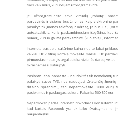
tuos veiksmus, kuriuos jam užprogramavote.
Jei užprogramuosite savo virtualų „robotą“ pardav
pardavinės ir visiems bus žinomas, kaip elektroninė par
pasakyti tik įmonės telefoną ir adresą, jis bus jūsų „viziti
autoatsakiklis, kuris paskambinusiam išpyškina, kad š
numerį, kuriuo galima perskambinti. Šiuo atveju, informa
Interneto puslapio sukūrimo kaina nuo to labai priklauso
veiklai. Už vizitinę kortelę mokėsite mažiau. Už pardav
pirmuosius metus jis tegul atlieka vizitinės darbą, vėliau
tikrai nemažai sutaupyti.
Paslaptis labai paprasta – naudokitės tik nemokamų turi
palaikyti savos TVS, nes naudojasi tūkstančių žmonių ku
dizaino sprendimų, tad nepermokėsite. 3000 eurų tik
pasiekimus ir paslaugas, sukurti. Pakanka 500-800 eur.
Nepermokėti padės interneto rinkodaros konsultanto info
kad kartais Facebook yra tik laiko švaistymas, o įm
naujienlaiškis.