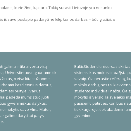
onalams, kurie žino, ką daro. Tokių surasti Lietuvoje yra nesunku.
 iš savo puslapio padaryti ne lėlę, kurios darbas – būti gražiai, o
ti galima ir tikrai verta visą
BalticStudent.lt resursas skirtas
ą. Universitetuose gauname tik
visiems, kas mokosi ir pažįsta p
 žinias, o visa kita sužinome
savaip. Čia nerasite referatų, ku
dirbdami kasdieninius darbus,
mokslo darbų, nes tai kiekvieno
amiesi buityje. Įvairūs
studento individuali našta. Čia 
niai padeda mums studijuoti
mokytis iš verslo, laisvalaikio inst
ius gyvenimiškus dalykus.
pasisemti patirties, kuri bus na
me mokytis savo Alma Mater,
tiek karjeroje, tiek akademinia
ar galime daryti tai patys
gyvenime.
te.