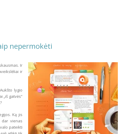
kaip nepermokėti
 skausmas. Ir
eikslėliai ir
 Aukšto lygio
i „iš gatvės“
i?
gijos. Ką jis
ai dar vienas
valo pateikti
li atlikti tik