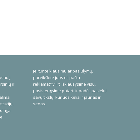
Jei turite klausimų ar pasiūlymų,
asaulį
pareikškite juos el. paštu
rsinių ir
reklama@vll.lt
. Išklausysime visų,
pasistengsime patarti ir padėti pasiekti
galima
savų tikslų, kuriuos kelia ir jaunas ir
itucijų,
senas.
udinga
me