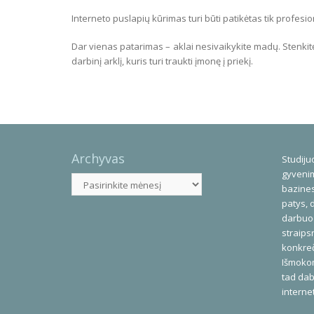
Interneto puslapių kūrimas turi būti patikėtas tik profesi
Dar vienas patarimas – aklai nesivaikykite madų. Stenkitės
darbinį arklį, kuris turi traukti įmonę į priekį.
Archyvas
Studijuo
gyvenim
Archyvas
bazines
patys, 
darbuod
straips
konkreč
Išmoko
tad dab
interne