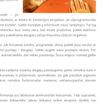
inėti – jis
duotuvė, ar kitoks el. komercijos projektas. Jei užprogramuosite
nė kortelė“. Galite nustatyti jį informuoti visus lankytojus. Tai lyg
eimininko šiuo metu nėra, bet esate prašomas palikti telefono
cijos pateikiama daugiau, tačiau klausimų užduoti negalima.
. Juk kuriamas įrankis, programėlė, skirta padėti jūsų verslui ar
imo puslapį – daugiau. Galite auginti savo puslapio tikslus. Per
 – autoatsakiklio, dar vėliau pardavėjo. Šiuos etapus numatę galite
nio valdymo sistemų diegėjų paslaugomis. Jiems nereikia kurti ir
riamais ir prižiūrimais sprendimais. Jie gali pasiūlyti pigesnio
rai nereikia funkcionaliai svetainei, reklamuojančiai įmonės
rmacija jus labiausiai dominančiais klausimais. Taip suprasite,
onės tinklaraštis labiau tinkama erdvė akcijoms skelbti, nei