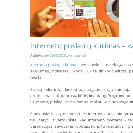
Interneto puslapių kūrimas – 
Published on
25/06/2015
by
straipsniai
Interneto puslapio kūrimas
verslininkui – didelis galvos
skausmas, ir stresas… Kodėl? Juk tai tik kodo eilutės, pav
tekstai.
Stresą kelia ir tai, kiek ši paslauga iš tikrųjų kainuoja.
profesionalai už paprastą kūrinį ima daug. Programuotoja
už įmantrų puslapį prašo įtartinai mažai. Kaip neapsigaut
Pirmiausia reiktų nuspręsti dėl interneto puslapio strate
turi daryti. Įsivaizduokite, kad interneto svetainė – t
darbuotojas, savotiškas robotas, kuris turi užduotis ir pri
rezultatus. Jis mąstyti ko kas savarankiškai negali, tačiau ga