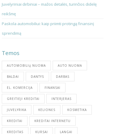
Juvelyriniai dirbiniai – mažos detalės, turinčios didelę
reikšmę
Paskola automobiliui: kaip priimti protingą finansinį
sprendimą
Temos
AUTOMOBILIŲ NUOMA
AUTO NUOMA
BALDAI
DANTYS
DARBAS
EL. KOMERCIJA
FINANSAI
GREITIEJI KREDITAI
INTERJERAS
JUVELYRIKA
KELIONĖS
KOSMETIKA
KREDITAI
KREDITAI INTERNETU
KREDITAS
KURSAI
LANGAI