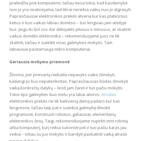
praleidžia prie kompiuterio, tačiau tiesa tokia, kad kasdienybė
nuo jo yra neatsiejama, tad tikrai nereikia vaikų nuo jo atgrasyti.
Paprasčiausiai elektronikos prekės atveria kur kas platesnius
kelius ir kuo vaikas labiau domėsis – tuo lengviau jam ateityje
bus. Jeigu iki šiol vos dar dėliojatės pliusus ir minusus, ar skatinti
vaikus domėtis elektronika – rekomenduojame juos ne tik
skatinti, tačiau ir suteikti visas galimybes mokytis. Tam
labiausiai pasitarnauja mikro kompiuteriai.
Geriausia mokymo priemonė
Žinoma, per prievartą niekada nepavyks vaiko išmokyti,
kadangi jis bus nepatenkintas. Paprasčiausias būdas išmokyti
vaiką konkrečių dalykų – leisti jam žaisti ir tuo pačiu mokytis.
Tokio tipo galimybės šiuo metu yra labai atviros.
Anodas
elektronikos prekės ne tik kiekvieną dieną padaro kur kas
lengvesne, tačiau taip pat ir suteikia galimybę išmokti
programuoti, konstruoti robotus, galiausiai, elementarių
elektronikos žinių. Taigi, rekomenduojame nupirkti mini robotą
arba kompiuterį, kurį reikia sukonstruoti ir tuo pačiu kai jis jau
veikia – toliau su juo mokytis ir bandyti paskatinti vaiką atrasti
naujus dalykus.