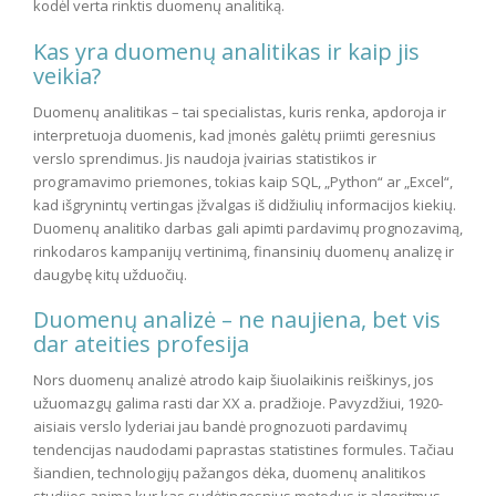
kodėl verta rinktis duomenų analitiką.
Kas yra duomenų analitikas ir kaip jis
veikia?
Duomenų analitikas – tai specialistas, kuris renka, apdoroja ir
interpretuoja duomenis, kad įmonės galėtų priimti geresnius
verslo sprendimus. Jis naudoja įvairias statistikos ir
programavimo priemones, tokias kaip SQL, „Python“ ar „Excel“,
kad išgrynintų vertingas įžvalgas iš didžiulių informacijos kiekių.
Duomenų analitiko darbas gali apimti pardavimų prognozavimą,
rinkodaros kampanijų vertinimą, finansinių duomenų analizę ir
daugybę kitų užduočių.
Duomenų analizė – ne naujiena, bet vis
dar ateities profesija
Nors duomenų analizė atrodo kaip šiuolaikinis reiškinys, jos
užuomazgų galima rasti dar XX a. pradžioje. Pavyzdžiui, 1920-
aisiais verslo lyderiai jau bandė prognozuoti pardavimų
tendencijas naudodami paprastas statistines formules. Tačiau
šiandien, technologijų pažangos dėka, duomenų analitikos