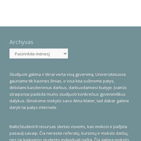
Archyvas
Archyvas
Studijuoti galima ir tikrai verta visą gyvenimą. Universitetuose
gauname tik bazines žinias, o visa kita sužinome patys,
dirbdami kasdieninius darbus, darbuodamiesi buityje. Įvairūs
straipsniai padeda mums studijuoti konkrečius gyvenimiškus
dalykus. Išmokome mokytis savo Alma Mater, tad dabar galime
daryti tai patys internete.
BalticStudent.lt resursas skirtas visiems, kas mokosi ir pažįsta
pasaulį savaip. Čia nerasite referatų, kursinių ir mokslo darbų,
nes tai kiekvieno studento individuali našta. Čia galima mokytis