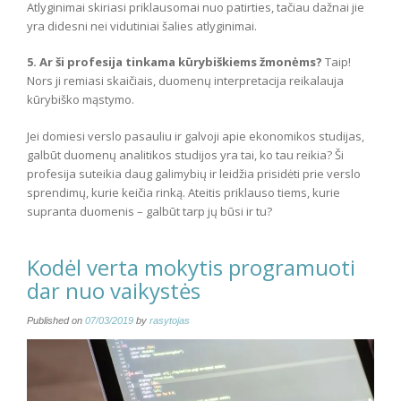
Atlyginimai skiriasi priklausomai nuo patirties, tačiau dažnai jie
yra didesni nei vidutiniai šalies atlyginimai.
5. Ar ši profesija tinkama kūrybiškiems žmonėms?
Taip!
Nors ji remiasi skaičiais, duomenų interpretacija reikalauja
kūrybiško mąstymo.
Jei domiesi verslo pasauliu ir galvoji apie ekonomikos studijas,
galbūt duomenų analitikos studijos yra tai, ko tau reikia? Ši
profesija suteikia daug galimybių ir leidžia prisidėti prie verslo
sprendimų, kurie keičia rinką. Ateitis priklauso tiems, kurie
supranta duomenis – galbūt tarp jų būsi ir tu?
Kodėl verta mokytis programuoti
dar nuo vaikystės
Published on
07/03/2019
by
rasytojas