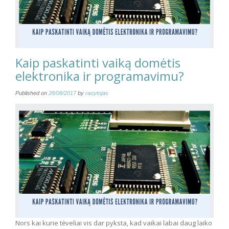
Kaip paskatinti vaiką domėtis
elektronika ir programavimu?
Published on
28/08/2017
by
rasytojas
Nors kai kurie tėveliai vis dar pyksta, kad vaikai labai daug laiko