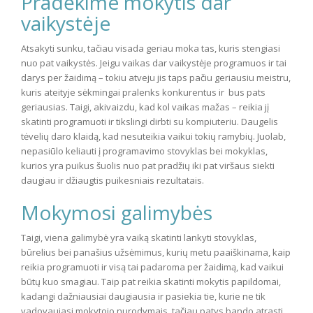
Pradėkime mokytis dar
vaikystėje
Atsakyti sunku, tačiau visada geriau moka tas, kuris stengiasi
nuo pat vaikystės. Jeigu vaikas dar vaikystėje programuos ir tai
darys per žaidimą – tokiu atveju jis taps pačiu geriausiu meistru,
kuris ateityje sėkmingai pralenks konkurentus ir bus pats
geriausias. Taigi, akivaizdu, kad kol vaikas mažas – reikia jį
skatinti programuoti ir tikslingi dirbti su kompiuteriu. Daugelis
tėvelių daro klaidą, kad nesuteikia vaikui tokių ramybių. Juolab,
nepasiūlo keliauti į programavimo stovyklas bei mokyklas,
kurios yra puikus šuolis nuo pat pradžių iki pat viršaus siekti
daugiau ir džiaugtis puikesniais rezultatais.
Mokymosi galimybės
Taigi, viena galimybė yra vaiką skatinti lankyti stovyklas,
būrelius bei panašius užsėmimus, kurių metu paaiškinama, kaip
reikia programuoti ir visą tai padaroma per žaidimą, kad vaikui
būtų kuo smagiau. Taip pat reikia skatinti mokytis papildomai,
kadangi dažniausiai daugiausia ir pasiekia tie, kurie ne tik
vadovaujasi mokytojo nurodymais, tačiau patys bando atrasti