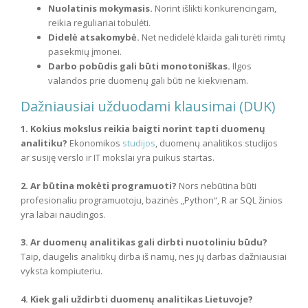
Nuolatinis mokymasis.
Norint išlikti konkurencingam,
reikia reguliariai tobulėti.
Didelė atsakomybė.
Net nedidelė klaida gali turėti rimtų
pasekmių įmonei.
Darbo pobūdis gali būti monotoniškas.
Ilgos
valandos prie duomenų gali būti ne kiekvienam.
Dažniausiai užduodami klausimai (DUK)
1. Kokius mokslus reikia baigti norint tapti duomenų
analitiku?
Ekonomikos
studijos
, duomenų analitikos studijos
ar susiję verslo ir IT mokslai yra puikus startas.
2. Ar būtina mokėti programuoti?
Nors nebūtina būti
profesionaliu programuotoju, bazinės „Python“, R ar SQL žinios
yra labai naudingos.
3. Ar duomenų analitikas gali dirbti nuotoliniu būdu?
Taip, daugelis analitikų dirba iš namų, nes jų darbas dažniausiai
vyksta kompiuteriu.
4. Kiek gali uždirbti duomenų analitikas Lietuvoje?