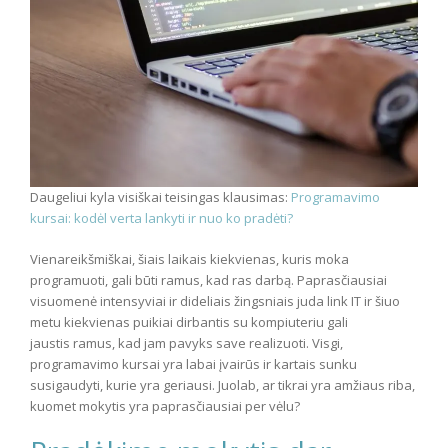
Daugeliui kyla visiškai teisingas klausimas:
Programavimo
kursai: kodėl verta lankyti ir nuo ko pradėti?
Vienareikšmiškai, šiais laikais kiekvienas, kuris moka
programuoti, gali būti ramus, kad ras darbą. Paprasčiausiai
visuomenė intensyviai ir dideliais žingsniais juda link IT ir šiuo
metu kiekvienas puikiai dirbantis su kompiuteriu gali
jaustis ramus, kad jam pavyks save realizuoti. Visgi,
programavimo kursai yra labai įvairūs ir kartais sunku
susigaudyti, kurie yra geriausi. Juolab, ar tikrai yra amžiaus riba,
kuomet mokytis yra paprasčiausiai per vėlu?