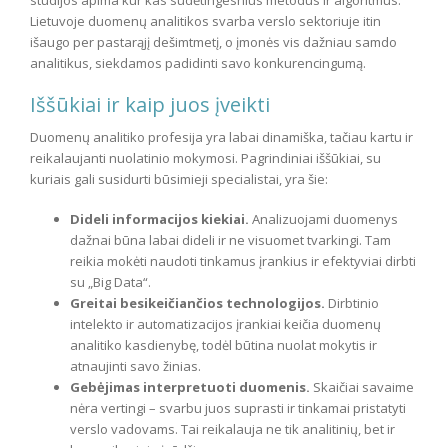
studijos apima kur kas sudėtingesnius metodus ir algoritmus.
Lietuvoje duomenų analitikos svarba verslo sektoriuje itin
išaugo per pastarąjį dešimtmetį, o įmonės vis dažniau samdo
analitikus, siekdamos padidinti savo konkurencingumą.
Iššūkiai ir kaip juos įveikti
Duomenų analitiko profesija yra labai dinamiška, tačiau kartu ir
reikalaujanti nuolatinio mokymosi. Pagrindiniai iššūkiai, su
kuriais gali susidurti būsimieji specialistai, yra šie:
Dideli informacijos kiekiai.
Analizuojami duomenys
dažnai būna labai dideli ir ne visuomet tvarkingi. Tam
reikia mokėti naudoti tinkamus įrankius ir efektyviai dirbti
su „Big Data“.
Greitai besikeičiančios technologijos.
Dirbtinio
intelekto ir automatizacijos įrankiai keičia duomenų
analitiko kasdienybę, todėl būtina nuolat mokytis ir
atnaujinti savo žinias.
Gebėjimas interpretuoti duomenis.
Skaičiai savaime
nėra vertingi – svarbu juos suprasti ir tinkamai pristatyti
verslo vadovams. Tai reikalauja ne tik analitinių, bet ir