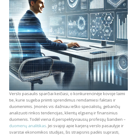
Verslo pasaulis sparčiai keičiasi, o konkurencinėje kovoje laimi
tie, kurie sugeba priimti sprendimus remdamiesi faktais ir
duomenimis. Įmonės vis dažniau ieško specialistų, gebančių
analizuoti rinkos tendencijas, klientų elgseną ir finansinius
duomenis. Todėl viena iš perspektyviausių profesijų šiandien –
duomenų analitikas
. Jei svajoji apie karjerą verslo pasaulyje ir
svarstai ekonomikos studijas, šis straipsnis padės suprasti,