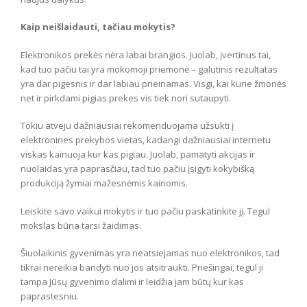
Kaip neišlaidauti, tačiau mokytis?
Elektronikos prekės nėra labai brangios. Juolab, įvertinus tai,
kad tuo pačiu tai yra mokomoji priemonė – galutinis rezultatas
yra dar pigesnis ir dar labiau prieinamas. Visgi, kai kurie žmonės
net ir pirkdami pigias prekes vis tiek nori sutaupyti.
Tokiu atveju dažniausiai rekomenduojama užsukti į
elektronines prekybos vietas, kadangi dažniausiai internetu
viskas kainuoja kur kas pigiau. Juolab, pamatyti akcijas ir
nuolaidas yra paprasčiau, tad tuo pačiu įsigyti kokybišką
produkciją žymiai mažesnėmis kainomis.
Leiskite savo vaikui mokytis ir tuo pačiu paskatinkite jį. Tegul
mokslas būna tarsi žaidimas.
Šiuolaikinis gyvenimas yra neatsiejamas nuo elektronikos, tad
tikrai nereikia bandyti nuo jos atsitraukti. Priešingai, tegul ji
tampa Jūsų gyvenimo dalimi ir leidžia jam būtų kur kas
paprastesniu.