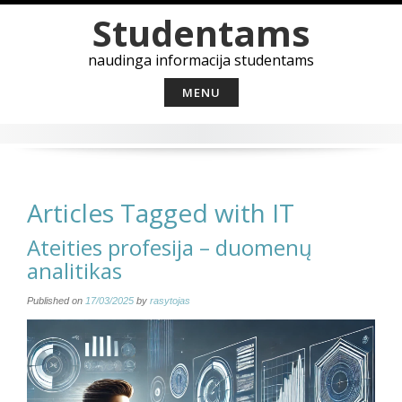
Skip
Studentams
to
content
naudinga informacija studentams
MENU
Articles Tagged with IT
Ateities profesija – duomenų
analitikas
Published on
17/03/2025
by
rasytojas