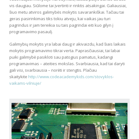
vis daugiau. Siūlome tai įvertinti ir rinktis atsakingai. Galiausiai,
šiuo metu atviros galimybės mokytis savarankiškai. Tačiau tai
geras pasirinkimas tiks tokiu atveju, kai vaikas jau turi
pagrindus ir jam tereikia su tais pagrindai eiti kuo gilyn į
programavimo pasaulį.
Galimybių mokytis yra labai daug ir akivaizdu, kad šiais laikais
mokytis programavimo tikrai verta. Paprasčiausiai, tai labai
puiki galimybė pasikloti sau patogius pamatus, kadangi
programavimas – ateities mokslas. Svarbiausia, kad tai daryti
gali visi, svarbiausia – norėti ir stengtis. Plačiau
skaitykite
http://www.codeacademykids.com/stovyklos-
vaikams-vilniuje/