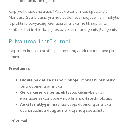
komunikacinių įgūdžių.
Kaip įveikti šiuos iššūkius? Pasak ekonomikos specialisto
Mariaus, „Svarbiausia yra nuolat domėtis naujovėmis ir mokytis
iš praktinių pavyzdžių. Geriausi analitikai ne tik supranta
skaičius, bet ir žino, kaip juos paversti naudingomis įžvalgomis.“
Privalumai ir trūkumai
Kaip ir bet kuri kita profesija, duomenų analitika turi savo pliusų
ir minusų.
Privalumai:
Didelė paklausa darbo rinkoje.
Įmonės nuolat ieško
gerų duomenų analitikų.
Geros karjeros perspektyvos.
Galimybė dirbti
įvairiuose sektoriuose – nuo finansų iki technologijų.
Aukštas atlyginimas.
Lietuvoje duomenų analitikai
dažnai uždirba daugiau nei kitų sričių specialistai.
Trūkumai: