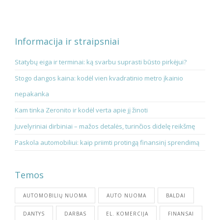
Informacija ir straipsniai
Statybų eiga ir terminai: ką svarbu suprasti būsto pirkėjui?
Stogo dangos kaina: kodėl vien kvadratinio metro įkainio
nepakanka
Kam tinka Zeronito ir kodėl verta apie jį žinoti
Juvelyriniai dirbiniai – mažos detalės, turinčios didelę reikšmę
Paskola automobiliui: kaip priimti protingą finansinį sprendimą
Temos
AUTOMOBILIŲ NUOMA
AUTO NUOMA
BALDAI
DANTYS
DARBAS
EL. KOMERCIJA
FINANSAI