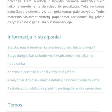
pramoga. Gerti alkoholį ir lankytis baruose anksčiau buvo
laikoma nuodėme, tą darydavo tik prostitutės. Toks veiksmas
kaimiškose vietovėse vis dar prilaikomas paleistuvystei. Todėl
moterims visuomet vertėtų papildomai pasidomėti ką galima
daryti ir ko ne ir geriausia būti kompanijoje.
Informacija ir straipsniai
Statybų eiga ir terminai: ką svarbu suprasti būsto pirkėjui?
Stogo dangos kaina: kodėl vien kvadratinio metro įkainio
nepakanka
Kam tinka Zeronito ir kodėl verta apie jį žinoti
Juvelyriniai dirbiniai – mažos detalės, turinčios didelę reikšmę
Paskola automobiliui: kaip priimti protingą finansinį sprendimą
Temos