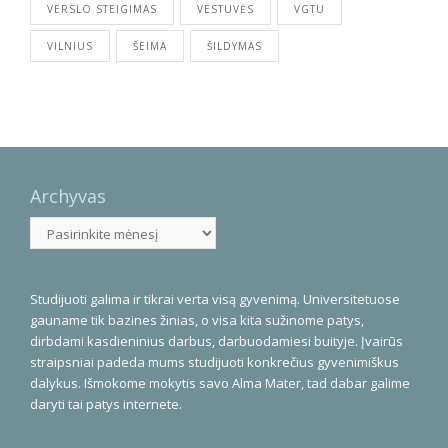
VERSLO STEIGIMAS
VESTUVĖS
VGTU
VILNIUS
ŠEIMA
ŠILDYMAS
Archyvas
Archyvas
Studijuoti galima ir tikrai verta visą gyvenimą. Universitetuose
gauname tik bazines žinias, o visa kita sužinome patys,
dirbdami kasdieninius darbus, darbuodamiesi buityje. Įvairūs
straipsniai padeda mums studijuoti konkrečius gyvenimiškus
dalykus. Išmokome mokytis savo Alma Mater, tad dabar galime
daryti tai patys internete.