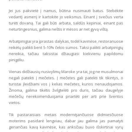
Jei jus pakvietė į namus, būtina nusimauti batus. Stebėkite
vedantį asmenį ir kartokite jo veiksmus. Einant į svečius verta
turėti dovaną. Tai gali būti arbata, saldūs kepiniai, einant pas
neturtingesnius, galima neštis ir mėsos ar net gyvą vištą.
Arbatpinigiai yra įprastas dalykas, todėl kavinėse, restoranuose
reikėtų palikti bent 5-10% čekio sumos. Taksi palikti arbatpinigių
nereikia, tačiau taksistai džiaugiasi kiekvienu papildomu
pinigėliu.
Vienas didžiausių nusivylimų Maroke yra tai, jog ne musulmonai
negali patekti į mečetes. Į mečetes gali patekti tik tikintys, o
turistai įleidžiami vos į kelias mečetes, kurios nenaudojamos.
Žinoma, galima tikėtis žvilgtelėti pro duris, tačiau daugelyje
mečečių nerekomenduojama priartėti per arti prie šventos
vietos.
Tik pastaraisiais metais modernėjančiuose didmiesčiuose
moterims pasidarė lengviau, dabar jau galima jas pamatyti
geriančias kavą kavinėse, kas anksčiau buvo išskirtinai vyrų