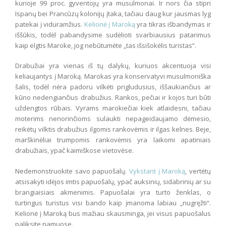
kurioje 99 proc. gyventojų yra musulmonai. Ir nors čia stipri
Ispanų bei Prancūzų kolonijų įtaka, tačiau daug kur jausmas lyg
patekai į viduramžius.
Kelionė į Maroką
yra tikras išbandymas ir
iššūkis, todėl pabandysime sudėlioti svarbiausius patarimus
kaip elgtis Maroke, jog nebūtumėte „tas išsišokėlis turistas“.
Drabužiai yra vienas iš tų dalykų, kuriuos akcentuoja visi
keliaujantys į Maroką. Marokas yra konservatyvi musulmoniška
šalis, todėl nėra padoru vilkėti prigludusius, iššaukiančius ar
kūno nedengiančius drabužius. Rankos, pečiai ir kojos turi būti
uždengtos rūbais. Vyrams marokiečiai kiek atlaidesni, tačiau
moterims nenorinčioms sulaukti nepageidaujamo dėmesio,
reikėtų vilktis drabužius ilgomis rankovėmis ir ilgas kelnes. Beje,
marškinėliai trumpomis rankovėmis yra laikomi apatiniais
drabužiais, ypač kaimiškose vietovėse.
Nedemonstruokite savo papuošalų.
Vykstant į Maroką
, vertėtų
atsisakyti idėjos imtis papuošalų, ypač auksinių, sidabrinių ar su
brangiaisiais akmenimis. Papuošalai yra turto ženklas, o
turtingus turistus visi bando kaip įmanoma labiau „nugręžti“.
Kelionė į Maroką bus mažiau skausminga, jei visus papuošalus
paliksite namuose.