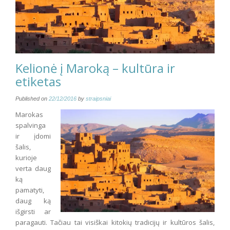
Kelionė į Maroką – kultūra ir
etiketas
Published on
22/12/2016
by
straipsniai
Marokas
spalvinga
ir įdomi
šalis,
kurioje
verta daug
ką
pamatyti,
daug ką
išgirsti ar
paragauti. Tačiau tai visiškai kitokių tradicijų ir kultūros šalis,