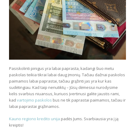
Pasiskolinti pinigus yra labai paprasta, kadangi šiuo metu
paskolas teikia tikrai labai daug įmonių. Tačiau dažnai paskolos
paimamos labai paprastai, tačiau grąžinti jas yra kur kas
sudėtingiau. Kad taip nenutiktų – Jūsų dėmesiui nurodysime
kelis svarbius niuansus, kuriuos įvertinusi galite jaustis rami,
kad
vartojimo paskolos
bus ne tik paprastai paimamos, tačiau ir
labai paprastai grąžinamos.
Kauno regiono kredito unija
padės Jums. Svarbiausia yra į ją
kreiptis!