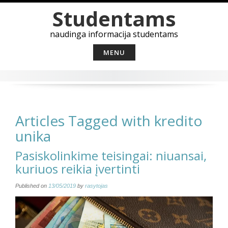
Skip
Studentams
to
content
naudinga informacija studentams
MENU
Articles Tagged with kredito
unika
Pasiskolinkime teisingai: niuansai,
kuriuos reikia įvertinti
Published on
13/05/2019
by
rasytojas