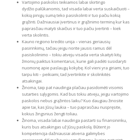
Vartojimo paskolos teikiamos labai skirtingo
dydžio palūkanomis, tad visada labai verta suskaičiuoti –
kokią pinigų sumą teko pasiskolinti ir tuo pačiu kokią
grąžinti. Dažniausiai įvertinus ir grąžinimo terminą kur kas
paprasčiau matyti skaičius ir tuo pačiu įvertinti – kiek
verta skolintis.
Kauno regiono kredito unija – vienas geriausių
pasirinkimų, tačiau jeigu norite jausis ramus dėl
pasiskolinimo – tokiu atveju visada verta skaityti kitų
žmonių paiktus komentarus, kurie gali padėti susidaryti
nuomonę apie paslaugų kokybę. Kol vieni yra giriami, tuo
tarpu kiti – peikiami, tad įvertinkite ir skolinkitės
atsakingai.
Žinoma, taip pat naudinga plačiau pasidomėti visomis
sutarties sąlygomis. Kad bus tokiu atveju, jeigu vartojimo
paskolos nebus grąžintos laiku? Kuo daugiau žinosite
apie tai, kas Jūsų laukia – tuo paprasčiau nuspręsite,
kokius žingsnius žengti toliau.
Žinoma, visada labai naudinga pastarti su finansininku,
kuris bus atsakingas už Jūsų paskolą. Būtent jo
kompetencija dažniausiai atveria galimybes