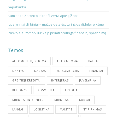
nepakanka
Kam tinka Zeronito ir kodėl verta apie jį žinoti
Juvelyriniai dirbiniai – mažos detalės, turinčios didelę reikšmę
Paskola automobiliui: kaip priimti protingą finansinį sprendimą
Temos
AUTOMOBILIŲ NUOMA
AUTO NUOMA
BALDAI
DANTYS
DARBAS
EL. KOMERCIJA
FINANSAI
GREITIEJI KREDITAI
INTERJERAS
JUVELYRIKA
KELIONĖS
KOSMETIKA
KREDITAI
KREDITAI INTERNETU
KREDITAS
KURSAI
LANGAI
LOGISTIKA
MAISTAS
NT PIRKIMAS