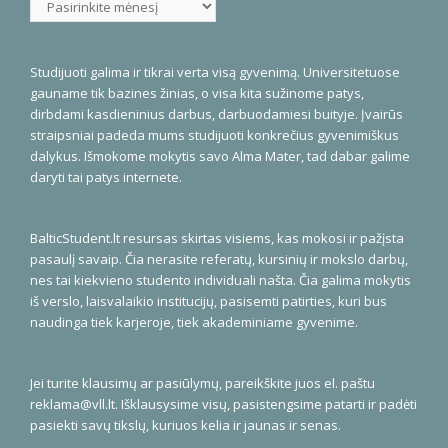
Studijuoti galima ir tikrai verta visą gyvenimą. Universitetuose
gauname tik bazines žinias, o visa kita sužinome patys,
dirbdami kasdieninius darbus, darbuodamiesi buityje. Įvairūs
straipsniai padeda mums studijuoti konkrečius gyvenimiškus
dalykus. Išmokome mokytis savo Alma Mater, tad dabar galime
daryti tai patys internete.
BalticStudent.lt resursas skirtas visiems, kas mokosi ir pažįsta
pasaulį savaip. Čia nerasite referatų, kursinių ir mokslo darbų,
nes tai kiekvieno studento individuali našta. Čia galima mokytis
iš verslo, laisvalaikio institucijų, pasisemti patirties, kuri bus
naudinga tiek karjeroje, tiek akademiniame gyvenime.
Jei turite klausimų ar pasiūlymų, pareikškite juos el. paštu
reklama@vll.lt
. Išklausysime visų, pasistengsime patarti ir padėti
pasiekti savų tikslų, kuriuos kelia ir jaunas ir senas.