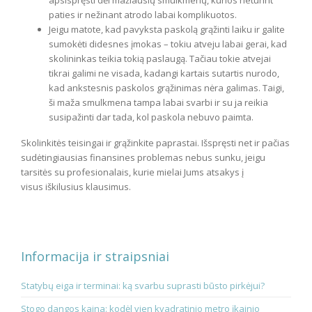
apsispręsti dėl mažiausių smulkmenų, kurios neturint
paties ir nežinant atrodo labai komplikuotos.
Jeigu matote, kad pavyksta paskolą grąžinti laiku ir galite
sumokėti didesnes įmokas – tokiu atveju labai gerai, kad
skolininkas teikia tokią paslaugą. Tačiau tokie atvejai
tikrai galimi ne visada, kadangi kartais sutartis nurodo,
kad ankstesnis paskolos grąžinimas nėra galimas. Taigi,
ši maža smulkmena tampa labai svarbi ir su ja reikia
susipažinti dar tada, kol paskola nebuvo paimta.
Skolinkitės teisingai ir grąžinkite paprastai. Išspręsti net ir pačias
sudėtingiausias finansines problemas nebus sunku, jeigu
tarsitės su profesionalais, kurie mielai Jums atsakys į
visus iškilusius klausimus.
Informacija ir straipsniai
Statybų eiga ir terminai: ką svarbu suprasti būsto pirkėjui?
Stogo dangos kaina: kodėl vien kvadratinio metro įkainio