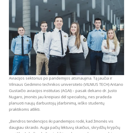
Aviacijos sektorius po pandemijos atsinaujina. Tą jaučia ir
Vilniaus Gedimino technikos universiteto (VILNIUS TECH) Antano
Gustaičio aviacijos institutas (AGAI) – pasak dekano dr. Justo
Nugaro, įmonės jau kreipiasi dėl specialistų, nes pradeda
planuoti naujų darbuotojų įdarbinimą, ieško studentų
praktikoms atlikti.
„Bendros tendencijos iki pandemijos rodė, kad žmonės vis
daugiau skraido. Auga pačių lėktuvų skaičius, skrydžių krypčių