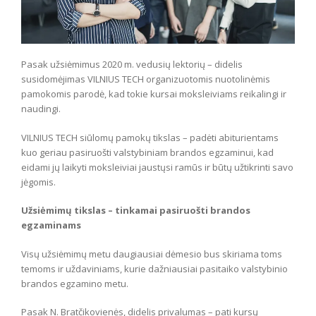
Pasak užsiėmimus 2020 m. vedusių lektorių – didelis
susidomėjimas VILNIUS TECH organizuotomis nuotolinėmis
pamokomis parodė, kad tokie kursai moksleiviams reikalingi ir
naudingi.
VILNIUS TECH siūlomų pamokų tikslas – padėti abiturientams
kuo geriau pasiruošti valstybiniam brandos egzaminui, kad
eidami jų laikyti moksleiviai jaustųsi ramūs ir būtų užtikrinti savo
jėgomis.
Užsiėmimų tikslas – tinkamai pasiruošti brandos
egzaminams
Visų užsiėmimų metu daugiausiai dėmesio bus skiriama toms
temoms ir uždaviniams, kurie dažniausiai pasitaiko valstybinio
brandos egzamino metu.
Pasak N. Bratčikovienės, didelis privalumas – pati kursų