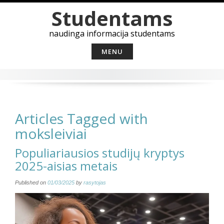
Skip
Studentams
to
content
naudinga informacija studentams
MENU
Articles Tagged with
moksleiviai
Populiariausios studijų kryptys
2025-aisias metais
Published on
01/03/2025
by
rasytojas