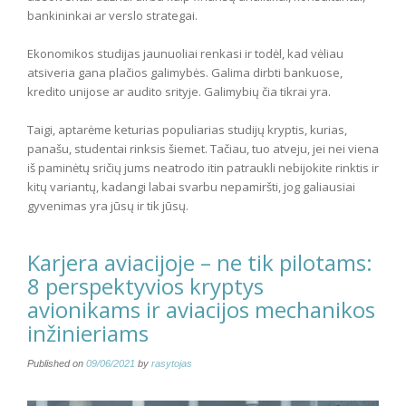
bankininkai ar verslo strategai.
Ekonomikos studijas jaunuoliai renkasi ir todėl, kad vėliau
atsiveria gana plačios galimybės. Galima dirbti bankuose,
kredito unijose ar audito srityje. Galimybių čia tikrai yra.
Taigi, aptarėme keturias populiarias studijų kryptis, kurias,
panašu, studentai rinksis šiemet. Tačiau, tuo atveju, jei nei viena
iš paminėtų sričių jums neatrodo itin patraukli nebijokite rinktis ir
kitų variantų, kadangi labai svarbu nepamiršti, jog galiausiai
gyvenimas yra jūsų ir tik jūsų.
Karjera aviacijoje – ne tik pilotams:
8 perspektyvios kryptys
avionikams ir aviacijos mechanikos
inžinieriams
Published on
09/06/2021
by
rasytojas