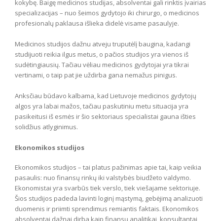
kokybę. Baigę medicinos studijas, absolventai gali rinktis įvairias
specializacijas – nuo šeimos gydytojo iki chirurgo, o medicinos
profesionalų paklausa išlieka didelė visame pasaulyje.
Medicinos studijos dažnu atveju truputėlį baugina, kadangi
studijuoti reikia ilgus metus, o pačios studijos yra vienos iš
sudėtingiausių. Tačiau vėliau medicinos gydytojai yra tikrai
vertinami, o taip pat jie uždirba gana nemažus pinigus.
Anksčiau būdavo kalbama, kad Lietuvoje medicinos gydytojų
algos yra labai mažos, tačiau paskutiniu metu situacija yra
pasikeitusi iš esmės ir šio sektoriaus specialistai gauna išties
solidžius atlyginimus.
Ekonomikos studijos
Ekonomikos studijos – tai platus pažinimas apie tai, kaip veikia
pasaulis: nuo finansų rinkų iki valstybės biudžeto valdymo.
Ekonomistai yra svarbūs tiek verslo, tiek viešajame sektoriuje.
Šios studijos padeda lavinti loginį mąstymą, gebėjimą analizuoti
duomenis ir priimti sprendimus remiantis faktais. Ekonomikos
absolventai dažnai dirba kaip finansų analitikai, konsultantai,