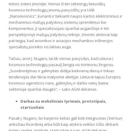
tokios srities įmonėje. Vienas iš itin sėkmingų lietuviškų
kosmoso technologijų įmonių pavyzdžių yra UAB
„NanoAvionics“, kurianti ir tiekianti naujos kartos elektroninius ir
mechaninius mažųjų palydovų sistemų sprendimus bei
komponentus. Ji specializuojasi sparčiai augančioje ir itin
perspektyvioje mažųjų palydovų rinkoje. Įmonės atstovai taip
pat teigia, kad avionikos ir aviacijos mechanikos inžinerijos
specialistų poreikis vis labiau auga.
Tačiau, anot J. Nugaro, tai tik vienas pavyzdys, kad Lietuva į
kosmoso technologijų pasaulį žengia vis tvirtesniu žingsniu.
„Susidomėjimas ir galimybės didėja kiekvieną dieną ir tokias
tendencijas dar tikrai matysime ateityje. Lietuvai tapus Europos
kosmoso agentūros nare, galimybių ir darbo vietų šiame
sektoriuje sparčiai daugės“, – sako AGAI dekanas.
Darbas su moksliniais tyrimais, prototipais,
startuoliais
Pasak J. Nugaro, šis karjeros kelias gali būti integruotas į bet kurį
anksčiau išvardintą arba būti kaip atskira veiklos rūšis dirbant
tyrimų centre, institute, startuolyje ir pan. AGAI dekanas