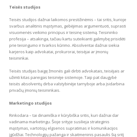
Teisės studijos
Teisės studijos dažnai laikomos prestižinėmis – tai sritis, kurioje
svarbus analitinis mąstymas, gebėjimas argumentuoti, suprasti
visuomenės veikimo principus ir teisinę sistemą. Teisininko
profesija – atsakinga, tačiau kartu suteikianti galimybę prisidėti
prie teisingumo ir tvarkos kūrimo. Absolventai dažnai siekia
karjeros kaip advokatai, prokurorai, teisėjai ar įmonių
teisininkai.
Teisės studijas baigę žmonės gali dirbti advokatais, teisėjais ar
užimti kitas pareigas teisinėje sistemoje. Taip pat daugybė
teisės absolventų dirba valstybinėje tarnyboje arba įsidarbina
privačių įmonių teisininkais.
Marketingo studijos
Rinkodara – tai dinamiška ir kūrybiška sritis, kuri dažnai dar
vadinama marketingu. Šioje srityje susilieja strateginis
mąstymas, vartotojų elgsenos supratimas ir komunikacijos
įgūdžiai. Technologijų pažanga ir skaitmeninis pasaulis šią sritį