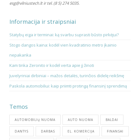
esg@vilniustech.lt
ir tel. (8 5) 274 5035.
Informacija ir straipsniai
Statybų eiga ir terminai: ką svarbu suprasti būsto pirkėjui?
Stogo dangos kaina: kodėl vien kvadratinio metro įkainio
nepakanka
Kam tinka Zeronito ir kodėl verta apie jį žinoti
Juvelyriniai dirbiniai – mažos detalės, turinčios didelę reikšmę
Paskola automobiliui: kaip priimti protingą finansinį sprendimą
Temos
AUTOMOBILIŲ NUOMA
AUTO NUOMA
BALDAI
DANTYS
DARBAS
EL. KOMERCIJA
FINANSAI