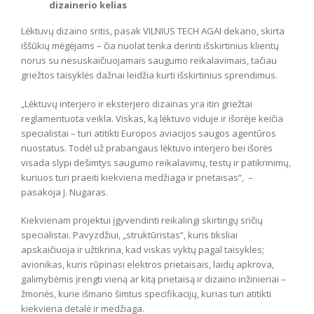
dizainerio kelias
Lėktuvų dizaino sritis, pasak VILNIUS TECH AGAI dekano, skirta
iššūkių mėgėjams – čia nuolat tenka derinti išskirtinius klientų
norus su nesuskaičiuojamais saugumo reikalavimais, tačiau
griežtos taisyklės dažnai leidžia kurti išskirtinius sprendimus.
„Lėktuvų interjero ir eksterjero dizainas yra itin griežtai
reglamentuota veikla. Viskas, ką lėktuvo viduje ir išorėje keičia
specialistai – turi atitikti Europos aviacijos saugos agentūros
nuostatus. Todėl už prabangaus lėktuvo interjero bei išorės
visada slypi dešimtys saugumo reikalavimų, testų ir patikrinimų,
kuriuos turi praeiti kiekviena medžiaga ir prietaisas“, –
pasakoja J. Nugaras.
Kiekvienam projektui įgyvendinti reikalingi skirtingų sričių
specialistai. Pavyzdžiui, „struktūristas“, kuris tiksliai
apskaičiuoja ir užtikrina, kad viskas vyktų pagal taisykles;
avionikas, kuris rūpinasi elektros prietaisais, laidų apkrova,
galimybėmis įrengti vieną ar kitą prietaisą ir dizaino inžinieriai –
žmonės, kurie išmano šimtus specifikacijų, kurias turi atitikti
kiekviena detalė ir medžiaga.