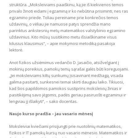
struktūra. „Moksleiviams paaiškinu, ką jie iš kiekvienos temos
privalo žinoti eidami į egzaminą ir ko nebūtina prisiminti, nes ras
egzamino priede. Toliau pereiname prie konkrečios temos
uždavinių, o vėliau jie namuose patys sprendžia mano
parinktus ankstesnių metų matematikos valstybinio egzamino
uždavinius. Kito mūsų susitikimo metu išsiaiškiname visus
kilusius klausimus“, – apie mokymosi metodiką pasakoja
lektorė.
Anot fizikos užsiėmimus vedančio D. Jasaičio, atsižvelgiant į
mokinių poreikius, pamokų temų sąrašai galės būti koreguojami.
„Jei moksleiviams kiltų sunkumų įsisavinant medžiagą, visada
galima pasitarti, sunkesnei temai skirti daugiau laiko. Tikiuosi,
kad šios papildomos pamokos sustiprins moksleivių žinias ir
pasitikėjimą savo jėgomis, padės geriau pasiruošti egzaminui ir
lengviau jį išlaikyti“, – sako docentas.
Naujo kurso pradžia – jau vasario mėnesį
Moksleiviai kviečiami prisijungti prie nuotolinių matematikos,
fizikos ir IT pamokų kursų nuo vasario mėnesio. Matematikos ir