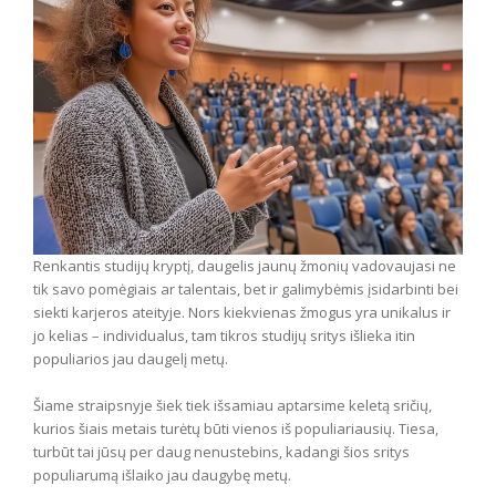
Renkantis studijų kryptį, daugelis jaunų žmonių vadovaujasi ne
tik savo pomėgiais ar talentais, bet ir galimybėmis įsidarbinti bei
siekti karjeros ateityje. Nors kiekvienas žmogus yra unikalus ir
jo kelias – individualus, tam tikros studijų sritys išlieka itin
populiarios jau daugelį metų.
Šiame straipsnyje šiek tiek išsamiau aptarsime keletą sričių,
kurios šiais metais turėtų būti vienos iš populiariausių. Tiesa,
turbūt tai jūsų per daug nenustebins, kadangi šios sritys
populiarumą išlaiko jau daugybę metų.