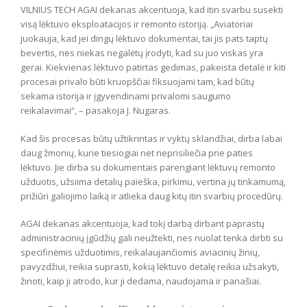
VILNIUS TECH AGAI dekanas akcentuoja, kad itin svarbu susekti
visą lėktuvo eksploatacijos ir remonto istoriją. „Aviatoriai
juokauja, kad jei dingų lėktuvo dokumentai, tai jis pats taptų
bevertis, nes niekas negalėtų įrodyti, kad su juo viskas yra
gerai. Kiekvienas lėktuvo patirtas gedimas, pakeista detalė ir kiti
procesai privalo būti kruopščiai fiksuojami tam, kad būtų
sekama istorija ir įgyvendinami privalomi saugumo
reikalavimai“, – pasakoja J. Nugaras.
Kad šis procesas būtų užtikrintas ir vyktų sklandžiai, dirba labai
daug žmonių, kurie tiesiogiai net neprisiliečia prie paties
lėktuvo. Jie dirba su dokumentais parengiant lėktuvų remonto
užduotis, užsiima detalių paieška, pirkimu, vertina jų tinkamumą,
prižiūri galiojimo laiką ir atlieka daug kitų itin svarbių procedūrų.
AGAI dekanas akcentuoja, kad tokį darbą dirbant paprastų
administracinių įgūdžių gali neužtekti, nes nuolat tenka dirbti su
specifinėmis užduotimis, reikalaujančiomis aviacinių žinių,
pavyzdžiui, reikia suprasti, kokią lėktuvo detalę reikia užsakyti,
žinoti, kaip ji atrodo, kur ji dedama, naudojama ir panašiai.