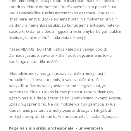
Fundamentinių mokslų fakulteto (FMF) Matematinės statistikos
katedros lektorė dr. Nomeda Bratčikovienė sako pastebėjusi,
kad savarankiškai ruoštis matematikos egzaminui daugeliui
išties nėra lengva. „Moksleiviams nuotolinis mokymas buvo ir
vis dar yra nemenkas iššūkis, su kuriuo jiems anksčiau neteko
susidurti. O dar prisideda ir gąsdina nežinomybė, ko gali laukti ir
tikėtis egzamino metu“, – atkreipia dėmesį ji.
Pasak VILNIUS TECH FMF Fizikos katedros vedėjo doc. dr.
Dainiaus Jasaičio, savarankiškai ruoštis egzaminams tokiu
sudėtingu metu – tikras iššūkis.
„Nuotolinis mokymas grįstas savarankišku mokymusi ir
nuotolinėmis konsultacijomis, o savarankiškai ruoštis,
pavyzdžiui, fizikos valstybiniam brandos egzaminui, yra
nemenkas iššūkis. Fizikos kursas platus ir gana sudėtingas,
egzaminas susideda iš teorijos žinių patikrinimo ir kompleksinių
uždavinių sprendimo. Ne visi moksleiviai turi galimybę iškilus
klausimams pasitarti su mokytojais ar draugais, kiti galbūt
nedrįsta prisipažinti, kad kažko nesupranta“, – sako D. Jasaitis.
Pagalbą siūlo sričių profesionalai – universiteto