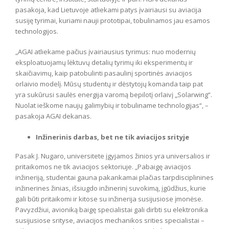
pasakoja, kad Lietuvoje atliekami patys įvairiausi su aviacija
susiję tyrimai, kuriami nauji prototipai, tobulinamos jau esamos
technologijos.
„AGAI atliekame pačius įvairiausius tyrimus: nuo modernių
eksploatuojamų lėktuvų detalių tyrimų iki eksperimentų ir
skaičiavimų, kaip patobulinti pasaulinį sportinės aviacijos
orlaivio modelį. Mūsų studentų ir dėstytojų komanda taip pat
yra sukūrusi saulės energija varomą bepilotį orlaivį „Solarwing“.
Nuolat ieškome naujų galimybių ir tobuliname technologijas“, –
pasakoja AGAI dekanas.
Inžinerinis darbas, bet ne tik aviacijos srityje
Pasak J. Nugaro, universitete įgyjamos žinios yra universalios ir
pritaikomos ne tik aviacijos sektoriuje. „Pabaigę aviacijos
inžineriją, studentai gauna pakankamai plačias tarpdisciplinines
inžinerines žinias, išsiugdo inžinerinį suvokimą, įgūdžius, kurie
gali būti pritaikomi ir kitose su inžinerija susijusiose įmonėse.
Pavyzdžiui, avioniką baigę specialistai gali dirbti su elektronika
susijusiose srityse, aviacijos mechanikos srities specialistai –