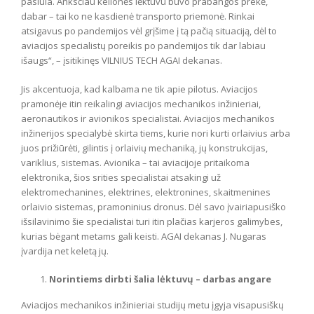
pasiūla. Anksčiau kelionės lėktuvu buvo prabangos prekė,
dabar – tai ko ne kasdienė transporto priemonė. Rinkai
atsigavus po pandemijos vėl grįšime į tą pačią situaciją, dėl to
aviacijos specialistų poreikis po pandemijos tik dar labiau
išaugs“, – įsitikinęs VILNIUS TECH AGAI dekanas.
Jis akcentuoja, kad kalbama ne tik apie pilotus. Aviacijos
pramonėje itin reikalingi aviacijos mechanikos inžinieriai,
aeronautikos ir avionikos specialistai. Aviacijos mechanikos
inžinerijos specialybė skirta tiems, kurie nori kurti orlaivius arba
juos prižiūrėti, gilintis į orlaivių mechaniką, jų konstrukcijas,
variklius, sistemas. Avionika – tai aviacijoje pritaikoma
elektronika, šios srities specialistai atsakingi už
elektromechanines, elektrines, elektronines, skaitmenines
orlaivio sistemas, pramoninius dronus. Dėl savo įvairiapusiško
išsilavinimo šie specialistai turi itin plačias karjeros galimybes,
kurias bėgant metams gali keisti. AGAI dekanas J. Nugaras
įvardija net keletą jų.
Norintiems dirbti šalia lėktuvų – darbas angare
Aviacijos mechanikos inžinieriai studijų metu įgyja visapusiškų