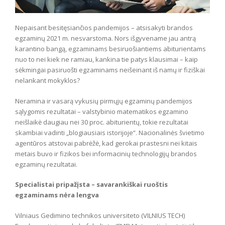
Nepaisant besitęsiančios pandemijos – atsisakyti brandos
egzaminų 2021 m. nesvarstoma. Nors išgyvename jau antrą
karantino bangą, egzaminams besiruošiantiems abiturientams
nuo to nei kiek ne ramiau, kankina tie patys klausimai – kaip
sėkmingai pasiruošti egzaminams neišeinant iš namų ir fiziškai
nelankant mokyklos?
Neramina ir vasarą vykusių pirmųjų egzaminų pandemijos
sąlygomis rezultatai – valstybinio matematikos egzamino
neišlaikė daugiau nei 30 proc. abiturientų, tokie rezultatai
skambiai vadinti „blogiausiais istorijoje“. Nacionalinės švietimo
agentūros atstovai pabrėžė, kad gerokai prastesni nei kitais
metais buvo ir fizikos bei informacinių technologijų brandos
egzaminų rezultatai.
Specialistai pripažįsta – savarankiškai ruoštis
egzaminams nėra lengva
Vilniaus Gedimino technikos universiteto (VILNIUS TECH)