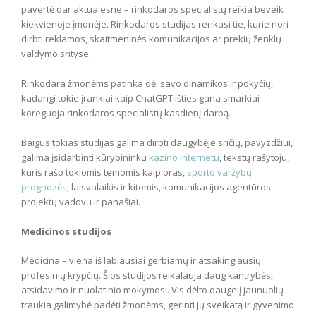
pavertė dar aktualesne – rinkodaros specialistų reikia beveik
kiekvienoje įmonėje. Rinkodaros studijas renkasi tie, kurie nori
dirbti reklamos, skaitmeninės komunikacijos ar prekių ženklų
valdymo srityse.
Rinkodara žmonėms patinka dėl savo dinamikos ir pokyčių,
kadangi tokie įrankiai kaip ChatGPT išties gana smarkiai
koreguoja rinkodaros specialistų kasdienį darbą.
Baigus tokias studijas galima dirbti daugybėje sričių, pavyzdžiui,
galima įsidarbinti kūrybininku
kazino internetu
, tekstų rašytoju,
kuris rašo tokiomis temomis kaip oras,
sporto varžybų
prognozės
, laisvalaikis ir kitomis, komunikacijos agentūros
projektų vadovu ir panašiai.
Medicinos studijos
Medicina – viena iš labiausiai gerbiamų ir atsakingiausių
profesinių krypčių. Šios studijos reikalauja daug kantrybės,
atsidavimo ir nuolatinio mokymosi. Vis dėlto daugelį jaunuolių
traukia galimybė padėti žmonėms, gerinti jų sveikatą ir gyvenimo