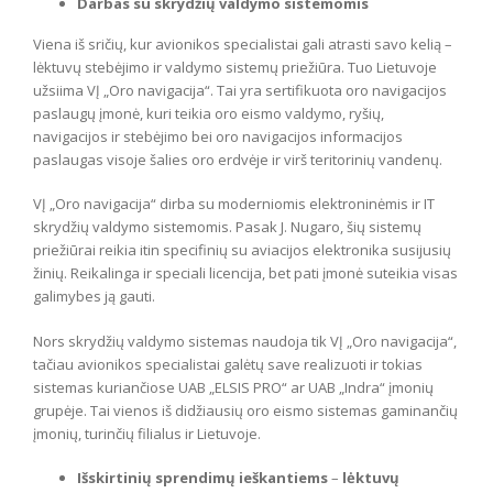
Darbas su skrydžių valdymo sistemomis
Viena iš sričių, kur avionikos specialistai gali atrasti savo kelią –
lėktuvų stebėjimo ir valdymo sistemų priežiūra. Tuo Lietuvoje
užsiima VĮ „Oro navigacija“. Tai yra sertifikuota oro navigacijos
paslaugų įmonė, kuri teikia oro eismo valdymo, ryšių,
navigacijos ir stebėjimo bei oro navigacijos informacijos
paslaugas visoje šalies oro erdvėje ir virš teritorinių vandenų.
VĮ „Oro navigacija“ dirba su moderniomis elektroninėmis ir IT
skrydžių valdymo sistemomis. Pasak J. Nugaro, šių sistemų
priežiūrai reikia itin specifinių su aviacijos elektronika susijusių
žinių. Reikalinga ir speciali licencija, bet pati įmonė suteikia visas
galimybes ją gauti.
Nors skrydžių valdymo sistemas naudoja tik VĮ „Oro navigacija“,
tačiau avionikos specialistai galėtų save realizuoti ir tokias
sistemas kuriančiose UAB „ELSIS PRO“ ar UAB „Indra“ įmonių
grupėje. Tai vienos iš didžiausių oro eismo sistemas gaminančių
įmonių, turinčių filialus ir Lietuvoje.
Išskirtinių sprendimų ieškantiems
–
lėktuvų