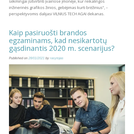
sėkmingai įsitvirtinti įvairiose įmonėje, kur reikalingos
inžinerinės grafikos žinios, gebėjimas kurti brėžinius“, –
perspektyvomis dalijasi VILNIUS TECH AGAI dekanas.
Kaip pasiruošti brandos
egzaminams, kad nesikartotų
gąsdinantis 2020 m. scenarijus?
Published on
28/01/2021
by
rasytojas