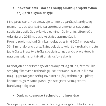
Inovatoriams – darbas naujų orlaivių projektavimo
ar jų pritaikymo srityje
J. Nugaras sako, kad Lietuvoje turime augančią sklandytuvų
pramonę, daugėja įvairių su sportu, pramone ar saugumu
susijusių bepiločius orlaivius gaminančių įmonių. „Bepiločių
orlaivių era 2018 m. pasiekė staigų augimo šuolį.
Prognozuojama, kad ši rinka nuolat augs ir iki 2027 m. pasieks
56,18 mlrd. dolerių vertę. Taigi, tiek Lietuvoje, tiek globaliu mastu
jau trūksta ir ateityje trūks specialistų, gebančių projektuoti ir
naujoms sritims pritaikyti orlaivius“, – sako jis.
Dronai jau dabar intensyviai naudojami logistikos, žemės ūkio,
statybų, filmavimo technologijų sektoriuose, nuolat ieškoma
naujų jų pritaikymo sričių. Investicijos į šių technologijų plėtrą
kasmet auga, visame pasaulyje steigiami tyrimų centrai,
bandymų poligonai.
Darbas kosmoso technologijų įmonėse
Svajojantys apie kosmoso technologijas – gali rinktis karjerą