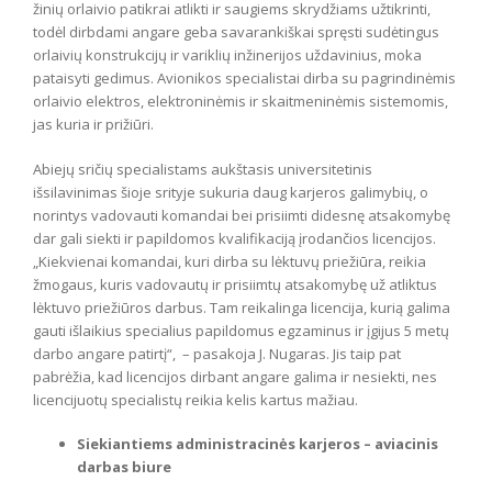
žinių orlaivio patikrai atlikti ir saugiems skrydžiams užtikrinti,
todėl dirbdami angare geba savarankiškai spręsti sudėtingus
orlaivių konstrukcijų ir variklių inžinerijos uždavinius, moka
pataisyti gedimus. Avionikos specialistai dirba su pagrindinėmis
orlaivio elektros, elektroninėmis ir skaitmeninėmis sistemomis,
jas kuria ir prižiūri.
Abiejų sričių specialistams aukštasis universitetinis
išsilavinimas šioje srityje sukuria daug karjeros galimybių, o
norintys vadovauti komandai bei prisiimti didesnę atsakomybę
dar gali siekti ir papildomos kvalifikaciją įrodančios licencijos.
„Kiekvienai komandai, kuri dirba su lėktuvų priežiūra, reikia
žmogaus, kuris vadovautų ir prisiimtų atsakomybę už atliktus
lėktuvo priežiūros darbus. Tam reikalinga licencija, kurią galima
gauti išlaikius specialius papildomus egzaminus ir įgijus 5 metų
darbo angare patirtį“, – pasakoja J. Nugaras. Jis taip pat
pabrėžia, kad licencijos dirbant angare galima ir nesiekti, nes
licencijuotų specialistų reikia kelis kartus mažiau.
Siekiantiems administracinės karjeros
– aviacinis
darbas biure