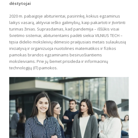
dėstytojai
2020 m. pabaigoje abiturientai, pasirinkę, kokius egzaminus
laikys vasarą, aktyviai ieško galimybių, kaip pakartoti ir įtvirtinti
turimas žinias. Suprasdamas, kad pandemija – iššūkis visai
švietimo sistemai, abiturientams padėti siekia VILNIUS TECH –
tęsia didelio moksleivių dėmesio praėjusiais metais sulaukusią
iniciatyvą ir organizuoja nuotolines matematikos ir fizikos
pamokas brandos egzaminams besiruošiantiems
moksleiviams. Prie jų šiemet prisideda ir informacinių
technologijų (IT) pamokos.