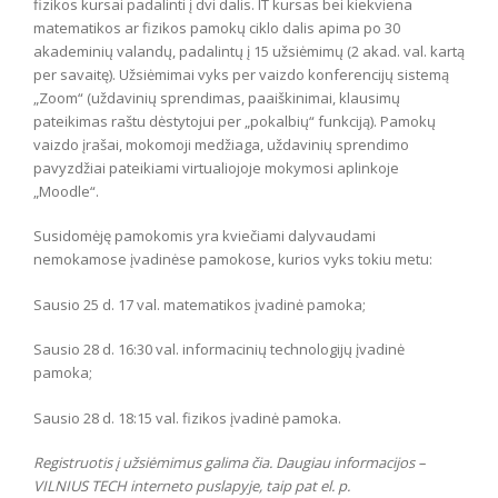
fizikos kursai padalinti į dvi dalis. IT kursas bei kiekviena
matematikos ar fizikos pamokų ciklo dalis apima po 30
akademinių valandų, padalintų į 15 užsiėmimų (2 akad. val. kartą
per savaitę). Užsiėmimai vyks per vaizdo konferencijų sistemą
„Zoom“ (uždavinių sprendimas, paaiškinimai, klausimų
pateikimas raštu dėstytojui per „pokalbių“ funkciją). Pamokų
vaizdo įrašai, mokomoji medžiaga, uždavinių sprendimo
pavyzdžiai pateikiami virtualiojoje mokymosi aplinkoje
„Moodle“.
Susidomėję pamokomis yra kviečiami dalyvaudami
nemokamose įvadinėse pamokose, kurios vyks tokiu metu:
Sausio 25 d. 17 val. matematikos įvadinė pamoka;
Sausio 28 d. 16:30 val. informacinių technologijų įvadinė
pamoka;
Sausio 28 d. 18:15 val. fizikos įvadinė pamoka.
Registruotis į užsiėmimus galima
čia
. Daugiau informacijos –
VILNIUS TECH interneto puslapyje, taip pat el. p.