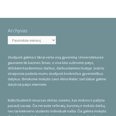
Archyvas
Archyvas
Studijuoti galima ir tikrai verta visą gyvenimą. Universitetuose
gauname tik bazines žinias, o visa kita sužinome patys,
dirbdami kasdieninius darbus, darbuodamiesi buityje. Įvairūs
straipsniai padeda mums studijuoti konkrečius gyvenimiškus
dalykus. Išmokome mokytis savo Alma Mater, tad dabar galime
daryti tai patys internete.
BalticStudent.lt resursas skirtas visiems, kas mokosi ir pažįsta
pasaulį savaip. Čia nerasite referatų, kursinių ir mokslo darbų,
nes tai kiekvieno studento individuali našta. Čia galima mokytis