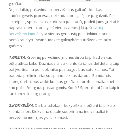
greičiau.
Deja, daiktų pakavimas ir pervežimas gali būti kur kas
sudėtingesnis procesas nei kada nors galėjote pagalvoti. Išeitis
– kreiptis į specialistus, kurie yra pasiruošę padėti Jums greitai ir
paprastai persikraustyti iš vienos vietos į kitą.
Krovinių
pervežimo įmonės
yra vienas geriausių pasirinkimų norint
persikraustyti. Pasinaudokite galimybėmis ir išvenkite laiko
gaišimo.
1.GREITA
. Krovinių pervežimo įmonės dirba taip, kad viskas
būtų atlikta laiku. Dažniausiai su klientu tariantis dėl detalių taip
pat įvertinama per kiek laiko paslaugos bus suteikiamos. Tai
padeda preliminariai susiplanuoti kitus darbus. Samdantis
įmonę darbai bus atlikti kur kas greičiau ir profesionaliau nei
kad pačio žmogaus pastangomis. Kodėl? Specialistai žino kaip ir
turi tam reikalingą įrangą.
2.KOKYBIŠKA
. Darbai atliekami kokybiškai ir būtent taip, kaip
klientas nori. Kiekviena detalė suderinama individualiai ir
pervežimo metu jos yra laikomasi.