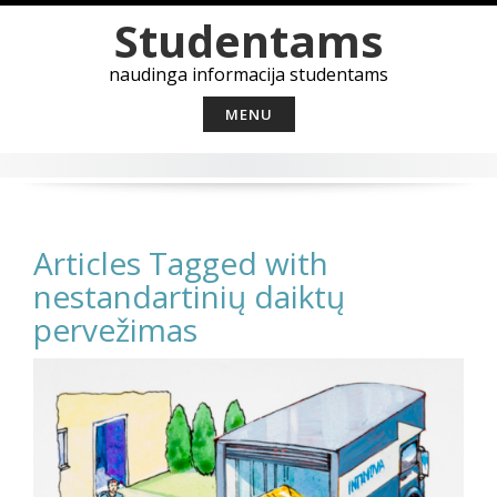
Skip
Studentams
to
content
naudinga informacija studentams
MENU
Articles Tagged with
nestandartinių daiktų
pervežimas