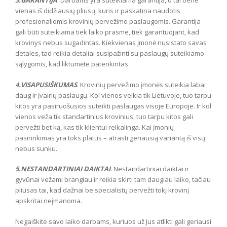
3.GARANTIJA
. Darbams yra suteikiama garantija, o tai bene
vienas iš didžiausių pliusų, kuris ir paskatina naudotis
profesionaliomis krovinių pervežimo paslaugomis. Garantija
gali būti suteikiama tiek laiko prasme, tiek garantuojant, kad
krovinys nebus sugadintas. Kiekvienas įmonė nusistato savas
detales, tad reikia detaliai susipažinti su paslaugų suteikiamo
sąlygomis, kad liktumėte patenkintas.
4.VISAPUSIŠKUMAS
. Krovinių pervežimo įmonės suteikia labai
daug ir įvairių paslaugų. Kol vienos veikia tik Lietuvoje, tuo tarpu
kitos yra pasiruošusios suteikti paslaugas visoje Europoje. Ir kol
vienos veža tik standartinius krovinius, tuo tarpu kitos gali
pervežti bet ką, kas tik klientui reikalinga. Kai įmonių
pasirinkimas yra toks platus – atrasti geriausią variantą iš visų
nebus sunku.
5.NESTANDARTINIAI DAIKTAI
. Nestandartiniai daiktai ir
gyvūnai vežami brangiau ir reikia skirti tam daugiau laiko, tačiau
pliusas tai, kad dažnai be specialistų pervežti tokį krovinį
apskritai neįmanoma.
Negaiškite savo laiko darbams, kuriuos už Jus atlikti gali geriausi