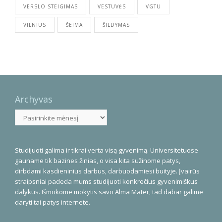
VERSLO STEIGIMAS
VESTUVĖS
VGTU
VILNIUS
ŠEIMA
ŠILDYMAS
Archyvas
Archyvas
Studijuoti galima ir tikrai verta visą gyvenimą. Universitetuose
gauname tik bazines žinias, o visa kita sužinome patys,
dirbdami kasdieninius darbus, darbuodamiesi buityje. Įvairūs
straipsniai padeda mums studijuoti konkrečius gyvenimiškus
dalykus. Išmokome mokytis savo Alma Mater, tad dabar galime
daryti tai patys internete.