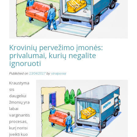
Krovinių pervežimo įmonės:
privalumai, kurių negalite
ignoruoti
Published on
13/04/2017
by
straipsniai
Kraustyma
sis
daugeliui
žmonių yra
labai
varginantis
procesas,
kurį norisi
įveikti kuo