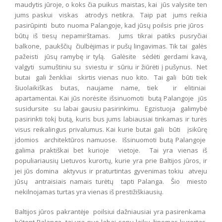
maudytis jūroje, o koks čia puikus maistas, kai jūs valysite ten
jums paskui viskas atrodys netikra. Taip pat jums reikia
pasirūpinti buto nuoma Palangoje, kad jūsų poilsis prie jūros
būtų iš tiesų nepamirštamas. Jums tikrai patiks pusryčiai
balkone, paukščių čiulbėjimas ir pušų lingavimas. Tik tai galės
pažeisti jūsų ramybę ir tylą. Galėsite sėdėti gerdami kavą,
valgyti sumuštiniu su sviestu ir sūriu ir žiūrėti į pušynus. Net
butai gali ženkliai skirtis vienas nuo kito. Tai gali būti tiek
šiuolaikiškas butas, naujame name, tiek ir elitiniai
apartamentai. Kai jūs norėsite išsinuomoti butą Palangoje jūs
susidursite su labai gausiu pasirinkimu. Egzistuoja galimybė
pasirinkti tokį butą, kuris bus jums labiausiai tinkamas ir turės
visus reikalingus privalumus. Kai kurie butai gali būti įsikūrę
įdomios architektūros namuose. Išsinuomoti butą Palangoje
galima praktiškai bet kurioje vietoje. Tai yra vienas iš
populiariausių Lietuvos kurortų, kurie yra prie Baltijos jūros, ir
jei jūs domina aktyvus ir praturtintas gyvenimas tokiu atveju
jūsų antraisiais namais turėtų tapti Palanga. Šio miesto
nekilnojamas turtas yra vienas iš prestižiškiausių.
Baltijos jūros pakrantėje poilsiui dažniausiai yra pasirenkama