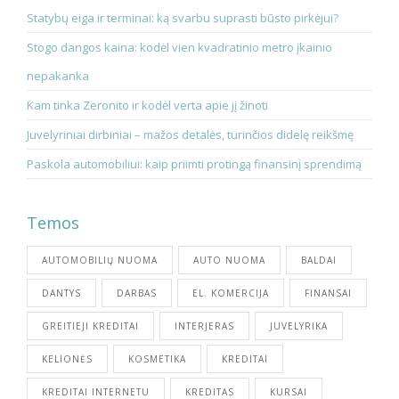
Statybų eiga ir terminai: ką svarbu suprasti būsto pirkėjui?
Stogo dangos kaina: kodėl vien kvadratinio metro įkainio
nepakanka
Kam tinka Zeronito ir kodėl verta apie jį žinoti
Juvelyriniai dirbiniai – mažos detalės, turinčios didelę reikšmę
Paskola automobiliui: kaip priimti protingą finansinį sprendimą
Temos
AUTOMOBILIŲ NUOMA
AUTO NUOMA
BALDAI
DANTYS
DARBAS
EL. KOMERCIJA
FINANSAI
GREITIEJI KREDITAI
INTERJERAS
JUVELYRIKA
KELIONĖS
KOSMETIKA
KREDITAI
KREDITAI INTERNETU
KREDITAS
KURSAI