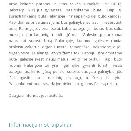
arba kelioms paroms. Ir jums reikės sumokėti tik už tą
laikotarpį, kurį jūs gyvensite pasirinktame bute. Kaip gi
surasti tinkamą butą Palangoje ir neapsirikti dėl buto kainos?
Papildomas privalumas jums bus galimybė surasti ir rezervuoti
butą Palangoje, vienai parai. Labai patogu jei butas bus šalia
muziejų, parduotuvių, netoli jūros. Galėsite pakankamai
paprastai surasti butą Palangoje, kuriame galėsite ramiai
praleisti vakarus, organizuosite romantišką vakarienę, o jei
sugalvosite į Palangą atvyti žiemą tokiu atveju išnuomotame
bute galėsite švęsti nauju metus. Ar gi ne puiku? Taip, buto
nuoma Palangoje tai yra galimybė gyventi turint visus
patogumus, kurie jūsų poilsiui suteiks daugiau galimybių, jūs
išsimiegosite po naktinių pramogų ir šokių iki ryto.
Pasirinkdami butą visada įvertinkite ko gi jums iš tiesų reikia.
Daugiau informacijos rasite čia.
Informacija ir straipsniai