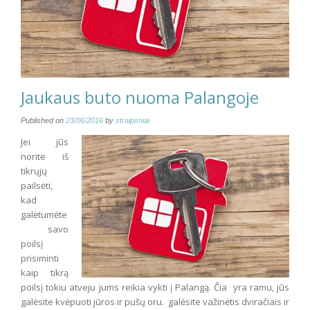
Jaukaus buto nuoma Palangoje
Published on
23/06/2016
by
straipsniai
Jei jūs
norite iš
tikrųjų
pailsėti,
kad
galėtumėte
savo
poilsį
prisiminti
kaip tikrą
poilsį tokiu atveju jums reikia vykti į Palangą. Čia yra ramu, jūs
galėsite kvėpuoti jūros ir pušų oru. galėsite važinėtis dviračiais ir