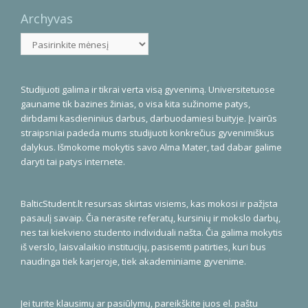
Archyvas
Archyvas
Studijuoti galima ir tikrai verta visą gyvenimą. Universitetuose
gauname tik bazines žinias, o visa kita sužinome patys,
dirbdami kasdieninius darbus, darbuodamiesi buityje. Įvairūs
straipsniai padeda mums studijuoti konkrečius gyvenimiškus
dalykus. Išmokome mokytis savo Alma Mater, tad dabar galime
daryti tai patys internete.
BalticStudent.lt resursas skirtas visiems, kas mokosi ir pažįsta
pasaulį savaip. Čia nerasite referatų, kursinių ir mokslo darbų,
nes tai kiekvieno studento individuali našta. Čia galima mokytis
iš verslo, laisvalaikio institucijų, pasisemti patirties, kuri bus
naudinga tiek karjeroje, tiek akademiniame gyvenime.
Jei turite klausimų ar pasiūlymų, pareikškite juos el. paštu