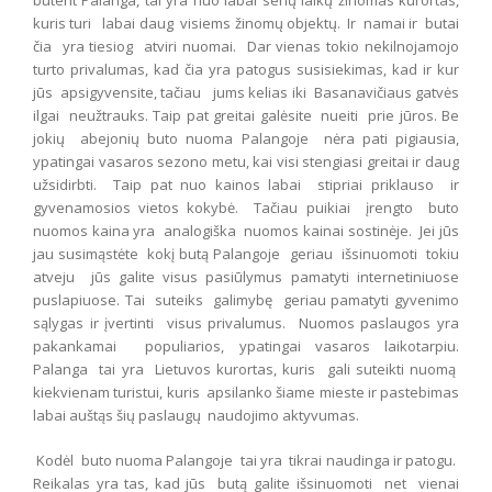
būtent Palanga, tai yra nuo labai senų laikų žinomas kurortas,
kuris turi labai daug visiems žinomų objektų. Ir namai ir butai
čia yra tiesiog atviri nuomai. Dar vienas tokio nekilnojamojo
turto privalumas, kad čia yra patogus susisiekimas, kad ir kur
jūs apsigyvensite, tačiau jums kelias iki Basanavičiaus gatvės
ilgai neužtrauks. Taip pat greitai galėsite nueiti prie jūros. Be
jokių abejonių buto nuoma Palangoje nėra pati pigiausia,
ypatingai vasaros sezono metu, kai visi stengiasi greitai ir daug
užsidirbti. Taip pat nuo kainos labai stipriai priklauso ir
gyvenamosios vietos kokybė. Tačiau puikiai įrengto buto
nuomos kaina yra analogiška nuomos kainai sostinėje. Jei jūs
jau susimąstėte kokį butą Palangoje geriau išsinuomoti tokiu
atveju jūs galite visus pasiūlymus pamatyti internetiniuose
puslapiuose. Tai suteiks galimybę geriau pamatyti gyvenimo
sąlygas ir įvertinti visus privalumus. Nuomos paslaugos yra
pakankamai populiarios, ypatingai vasaros laikotarpiu.
Palanga tai yra Lietuvos kurortas, kuris gali suteikti nuomą
kiekvienam turistui, kuris apsilanko šiame mieste ir pastebimas
labai auštąs šių paslaugų naudojimo aktyvumas.
Kodėl buto nuoma Palangoje tai yra tikrai naudinga ir patogu.
Reikalas yra tas, kad jūs butą galite išsinuomoti net vienai