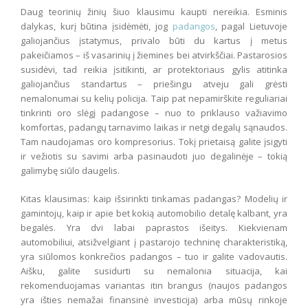
Daug teorinių žinių šiuo klausimu kaupti nereikia. Esminis
dalykas, kurį būtina įsidėmėti, jog
padangos
, pagal Lietuvoje
galiojančius įstatymus, privalo būti du kartus į metus
pakeičiamos – iš vasarinių į žiemines bei atvirkščiai. Pastarosios
susidėvi, tad reikia įsitikinti, ar protektoriaus gylis atitinka
galiojančius standartus – priešingu atveju gali grėsti
nemalonumai su kelių policija. Taip pat nepamirškite reguliariai
tinkrinti oro slėgį padangose – nuo to priklauso važiavimo
komfortas, padangų tarnavimo laikas ir netgi degalų sąnaudos.
Tam naudojamas oro kompresorius. Tokį prietaisą galite įsigyti
ir vežiotis su savimi arba pasinaudoti juo degalinėje – tokią
galimybę siūlo daugelis.
Kitas klausimas: kaip išsirinkti tinkamas padangas? Modelių ir
gamintojų, kaip ir apie bet kokią automobilio detalę kalbant, yra
begalės. Yra dvi labai paprastos išeitys. Kiekvienam
automobiliui, atsižvelgiant į pastarojo techninę charakteristiką,
yra siūlomos konkrečios padangos – tuo ir galite vadovautis.
Aišku, galite susidurti su nemalonia situacija, kai
rekomenduojamas variantas itin brangus (naujos padangos
yra išties nemažai finansinė investicija) arba mūsų rinkoje