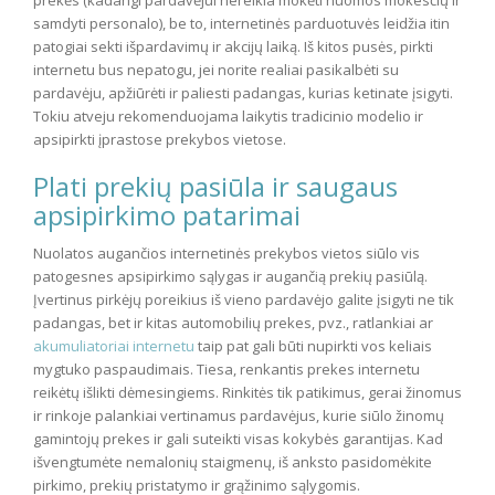
samdyti personalo), be to, internetinės parduotuvės leidžia itin
patogiai sekti išpardavimų ir akcijų laiką. Iš kitos pusės, pirkti
internetu bus nepatogu, jei norite realiai pasikalbėti su
pardavėju, apžiūrėti ir paliesti padangas, kurias ketinate įsigyti.
Tokiu atveju rekomenduojama laikytis tradicinio modelio ir
apsipirkti įprastose prekybos vietose.
Plati prekių pasiūla ir saugaus
apsipirkimo patarimai
Nuolatos augančios internetinės prekybos vietos siūlo vis
patogesnes apsipirkimo sąlygas ir augančią prekių pasiūlą.
Įvertinus pirkėjų poreikius iš vieno pardavėjo galite įsigyti ne tik
padangas, bet ir kitas automobilių prekes, pvz., ratlankiai ar
akumuliatoriai internetu
taip pat gali būti nupirkti vos keliais
mygtuko paspaudimais. Tiesa, renkantis prekes internetu
reikėtų išlikti dėmesingiems. Rinkitės tik patikimus, gerai žinomus
ir rinkoje palankiai vertinamus pardavėjus, kurie siūlo žinomų
gamintojų prekes ir gali suteikti visas kokybės garantijas. Kad
išvengtumėte nemalonių staigmenų, iš anksto pasidomėkite
pirkimo, prekių pristatymo ir grąžinimo sąlygomis.