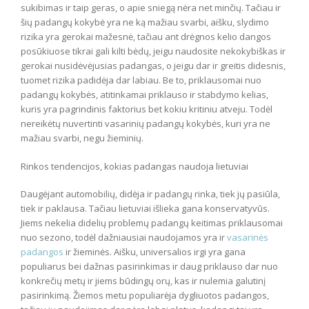
sukibimas ir taip geras, o apie sniegą nėra net minčių. Tačiau ir
šių padangų kokybė yra ne ką mažiau svarbi, aišku, slydimo
rizika yra gerokai mažesnė, tačiau ant drėgnos kelio dangos
posūkiuose tikrai gali kilti bėdų, jeigu naudosite nekokybiškas ir
gerokai nusidėvėjusias padangas, o jeigu dar ir greitis didesnis,
tuomet rizika padidėja dar labiau. Be to, priklausomai nuo
padangų kokybės, atitinkamai priklauso ir stabdymo kelias,
kuris yra pagrindinis faktorius bet kokiu kritiniu atveju. Todėl
nereikėtų nuvertinti vasarinių padangų kokybės, kuri yra ne
mažiau svarbi, negu žieminių.
Rinkos tendencijos, kokias padangas naudoja lietuviai
Daugėjant automobilių, didėja ir padangų rinka, tiek jų pasiūla,
tiek ir paklausa. Tačiau lietuviai išlieka gana konservatyvūs.
Jiems nekelia didelių problemų padangų keitimas priklausomai
nuo sezono, todėl dažniausiai naudojamos yra ir
vasarinės
padangos
ir žieminės. Aišku, universalios irgi yra gana
populiarus bei dažnas pasirinkimas ir daug priklauso dar nuo
konkrečių metų ir jiems būdingų orų, kas ir nulemia galutinį
pasirinkimą. Žiemos metu populiarėja dygliuotos padangos,