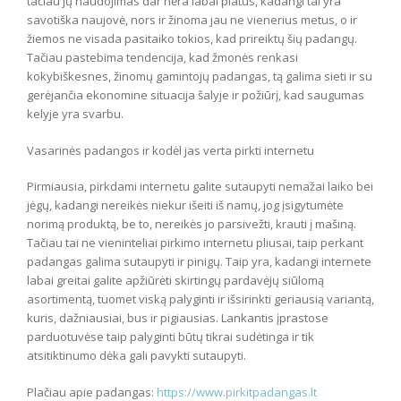
tačiau jų naudojimas dar nėra labai platus, kadangi tai yra
savotiška naujovė, nors ir žinoma jau ne vienerius metus, o ir
žiemos ne visada pasitaiko tokios, kad prireiktų šių padangų.
Tačiau pastebima tendencija, kad žmonės renkasi
kokybiškesnes, žinomų gamintojų padangas, tą galima sieti ir su
gerėjančia ekonomine situacija šalyje ir požiūrį, kad saugumas
kelyje yra svarbu.
Vasarinės padangos ir kodėl jas verta pirkti internetu
Pirmiausia, pirkdami internetu galite sutaupyti nemažai laiko bei
jėgų, kadangi nereikės niekur išeiti iš namų, jog įsigytumėte
norimą produktą, be to, nereikės jo parsivežti, krauti į mašiną.
Tačiau tai ne vieninteliai pirkimo internetu pliusai, taip perkant
padangas galima sutaupyti ir pinigų. Taip yra, kadangi internete
labai greitai galite apžiūrėti skirtingų pardavėjų siūlomą
asortimentą, tuomet viską palyginti ir išsirinkti geriausią variantą,
kuris, dažniausiai, bus ir pigiausias. Lankantis įprastose
parduotuvėse taip palyginti būtų tikrai sudėtinga ir tik
atsitiktinumo dėka gali pavykti sutaupyti.
Plačiau apie padangas:
https://www.pirkitpadangas.lt