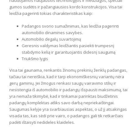
naudojamos naujausios technologijos ir medžiagos, speciali
gumos sudėtis ir pažangiausios kordo konstrukcijos. Visa tai
leidžia pagerinti tokias charakteristikas kaip:
Padangos svorio sumažinimas, kas leidžia pagerinti
automobilio dinamines savybes.
Automobilio degalų suvartojimą
Geresnis valdymas leidžiantis pasiekti trumpesnį
stabdymo kelią ir garantuojantis didesnį saugumą
Triukšmo lygis
Visa tai gaunama, renkantis žinomų prekinių ženklų padangas,
tačiau tai nereiškia, kad ir tarp ekonomiškesnių variantų nėra
gerų gaminių. Jei žmogus renkasi saugų vairavimo stilių ir
nesistengia iš automobilio ir padangų išspausti maksimumą, tai
yra nemaža tikimybė, kad ir tinkamai parinktas biudžetinis
padangų komplektas atliks savo darbą nepriekaištingai.
Saugumas kelyje yra svarbiausias aspektas, o už jį atsakingas
visada tas, kas sėdi prie vairo, o padangos gali tik retkarčiais
padėti ištaisyti nedideles klaideles.