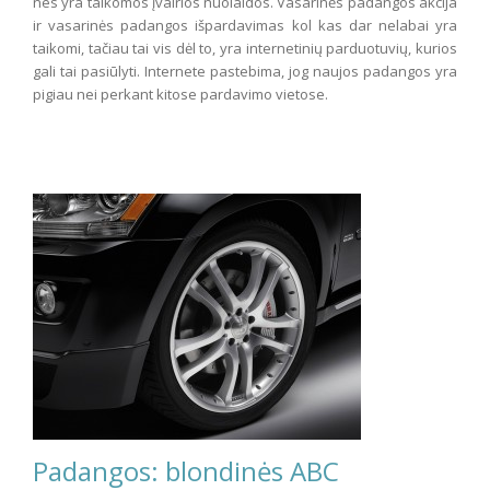
nes yra taikomos įvairios nuolaidos. Vasarinės padangos akcija
ir vasarinės padangos išpardavimas kol kas dar nelabai yra
taikomi, tačiau tai vis dėl to, yra internetinių parduotuvių, kurios
gali tai pasiūlyti. Internete pastebima, jog naujos padangos yra
pigiau nei perkant kitose pardavimo vietose.
Padangos: blondinės ABC