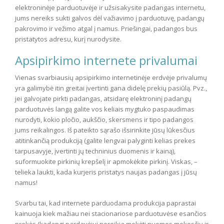
elektroninėje parduotuvėje ir užsisakysite padangas internetu,
jums nereiks sukti galvos dėl važiavimo į parduotuvę, padangų
pakrovimo ir vežimo atgal į namus. Priešingai, padangos bus
pristatytos adresu, kurį nurodysite.
Apsipirkimo internete privalumai
Vienas svarbiausių apsipirkimo internetinėje erdvėje privalumų
yra galimybė itin greitai įvertinti gana didelę prekių pasiūlą. Pvz.,
jei galvojate pirkti padangas, atsidarę elektroninį padangų
parduotuvės langą galite vos keliais mygtuko paspaudimas
nurodyti, kokio pločio, aukščio, skersmens ir tipo padangos
jums reikalingos. Iš pateikto sąrašo išsirinkite jūsų lūkesčius
atitinkančią produkciją (galite lengvai palyginti kelias prekes
tarpusavyje, įvertinti jų techninius duomenis ir kainą),
suformuokite pirkinių krepšelį ir apmokėkite pirkinį. Viskas, –
telieka laukti, kada kurjeris pristatys naujas padangas į jūsų
namus!
Svarbu tai, kad internete parduodama produkcija paprastai
kainuoja kiek mažiau nei stacionariose parduotuvėse esančios
prekės (kadangi pardavėjui nereikia mokėti nuomos mokesčių ir