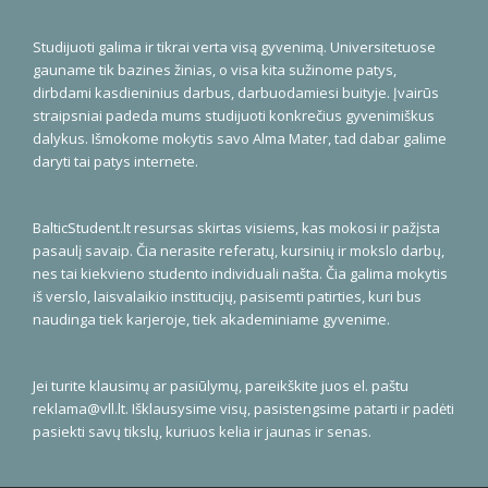
Studijuoti galima ir tikrai verta visą gyvenimą. Universitetuose
gauname tik bazines žinias, o visa kita sužinome patys,
dirbdami kasdieninius darbus, darbuodamiesi buityje. Įvairūs
straipsniai padeda mums studijuoti konkrečius gyvenimiškus
dalykus. Išmokome mokytis savo Alma Mater, tad dabar galime
daryti tai patys internete.
BalticStudent.lt resursas skirtas visiems, kas mokosi ir pažįsta
pasaulį savaip. Čia nerasite referatų, kursinių ir mokslo darbų,
nes tai kiekvieno studento individuali našta. Čia galima mokytis
iš verslo, laisvalaikio institucijų, pasisemti patirties, kuri bus
naudinga tiek karjeroje, tiek akademiniame gyvenime.
Jei turite klausimų ar pasiūlymų, pareikškite juos el. paštu
reklama@vll.lt
. Išklausysime visų, pasistengsime patarti ir padėti
pasiekti savų tikslų, kuriuos kelia ir jaunas ir senas.