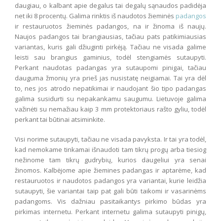
daugiau, o kalbant apie degalus tai degalų sąnaudos padidėja
net iki 8 procentų. Galima rinktis iš naudotos žieminės
padangos
ir restauruotos žieminės padangos, na ir žinoma iš naujų.
Naujos padangos tai brangiausias, tačiau pats patikimiausias
variantas, kuris gali džiuginti pirkėją. Tačiau ne visada galime
leisti sau brangius gaminius, todėl stengiamės sutaupyti.
Perkant naudotas padangas yra sutaupomi pinigai, tačiau
dauguma žmonių yra prieš jas nusistatę neigiamai. Tai yra dėl
to, nes jos atrodo nepatikimai ir naudojant šio tipo padangas
galima susidurti su nepakankamu saugumu. Lietuvoje galima
važinėti su nemažiau kaip 3 mm protektoriaus rašto gyliu, todėl
perkant tai būtinai atsiminkite.
Visi norime sutaupyti, tačiau ne visada pavyksta. Ir tai yra todėl,
kad nemokame tinkamai išnaudoti tam tikrų progų arba tiesiog
nežinome tam tikrų gudrybių, kurios daugeliui yra senai
žinomos. Kalbėjome apie žiemines padangas ir aptarėme, kad
restauruotos ir naudotos padangos yra variantai, kurie leidžia
sutaupyti, šie variantai taip pat gali būti taikomi ir vasarinėms
padangoms. Vis dažniau pasitaikantys pirkimo būdas yra
pirkimas internetu. Perkant internetu galima sutaupyti pinigų,