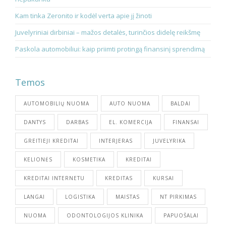
Kam tinka Zeronito ir kodėl verta apie jį žinoti
Juvelyriniai dirbiniai – mažos detalės, turinčios didelę reikšmę
Paskola automobiliui: kaip priimti protingą finansinį sprendimą
Temos
AUTOMOBILIŲ NUOMA
AUTO NUOMA
BALDAI
DANTYS
DARBAS
EL. KOMERCIJA
FINANSAI
GREITIEJI KREDITAI
INTERJERAS
JUVELYRIKA
KELIONĖS
KOSMETIKA
KREDITAI
KREDITAI INTERNETU
KREDITAS
KURSAI
LANGAI
LOGISTIKA
MAISTAS
NT PIRKIMAS
NUOMA
ODONTOLOGIJOS KLINIKA
PAPUOŠALAI