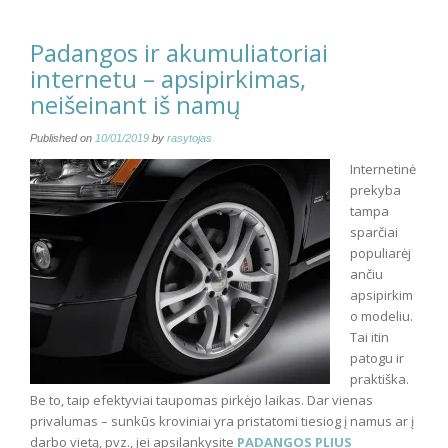
Padangos ir akumuliatoriai
internetu – apsipirkimas,
neišeinant iš namų
Published on
10/01/2019
by
rasytojas
Internetinė
prekyba
tampa
sparčiai
populiarėj
ančiu
apsipirkim
o modeliu.
Tai itin
patogu ir
praktiška.
Be to, taip efektyviai taupomas pirkėjo laikas. Dar vienas
privalumas – sunkūs kroviniai yra pristatomi tiesiog į namus ar į
darbo vietą, pvz., jei apsilankysite
PADANGOS PLIUS