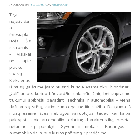
Published on
05/06/2015
by
straipsniai
Tegul
neįsižeidži
a
šviesiapla
ukės. Šis
straipsnis
– visiškai
ne apie
plaukų
spalvą.
Kiekvienas
iš mūsų galėtume įvardinti sritį, kurioje esame tikri „blondinai”,
„žali” ar bet kuriuo būdvardžiu, tinkančiu žinių bei supratimo
trūkumui apibrėžti, pavadinti. Technika ir automobiliai – viena
dažniausių sričių, kuriose moterys ne itin sužiba. Dauguma iš
mūsų esame išties neblogos vairuotojos, tačiau kai kalba
pakrypsta apie automobilio techninę charakteristiką, neretai
neturime ką pasakyti. Gyveni ir mokaisi! Padangos –
automobilio dalis, nuo kurios pažinimą ir pradėsime.