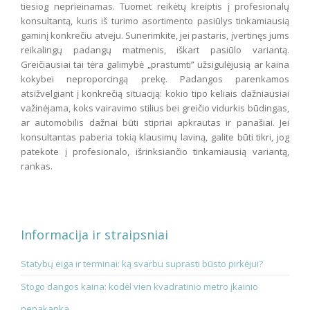
tiesiog neprieinamas. Tuomet reikėtų kreiptis į profesionalų
konsultantą, kuris iš turimo asortimento pasiūlys tinkamiausią
gaminį konkrečiu atveju. Sunerimkite, jei pastaris, įvertinęs jums
reikalingų padangų matmenis, iškart pasiūlo variantą.
Greičiausiai tai tėra galimybė „prastumti” užsigulėjusią ar kaina
kokybei neproporcingą prekę. Padangos parenkamos
atsižvelgiant į konkrečią situaciją: kokio tipo keliais dažniausiai
važinėjama, koks vairavimo stilius bei greičio vidurkis būdingas,
ar automobilis dažnai būti stipriai apkrautas ir panašiai. Jei
konsultantas paberia tokią klausimų laviną, galite būti tikri, jog
patekote į profesionalo, išrinksiančio tinkamiausią variantą,
rankas.
Informacija ir straipsniai
Statybų eiga ir terminai: ką svarbu suprasti būsto pirkėjui?
Stogo dangos kaina: kodėl vien kvadratinio metro įkainio
nepakanka