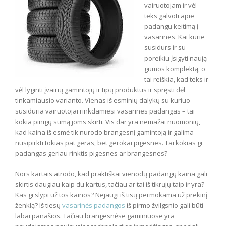
vairuotojam ir vėl
teks galvoti apie
padangų keitimą į
vasarines. Kai kurie
susidurs ir su
poreikiu įsigyti naują
gumos komplektą, o
tai reiškia, kad teks ir
vėl lyginti įvairių gamintojų ir tipų produktus ir spręsti dėl
tinkamiausio varianto. Vienas iš esminių dalykų su kuriuo
susiduria vairuotojai rinkdamiesi vasarines padangas – tai
kokia pinigų sumą joms skirti. Vis dar yra nemažai nuomonių,
kad kaina iš esmė tik nurodo brangesnį gamintoją ir galima
nusipirkti tokias pat geras, bet gerokai pigesnes. Tai kokias gi
padangas geriau rinktis pigesnes ar brangesnes?
Nors kartais atrodo, kad praktiškai vienodų padangų kaina gali
skirtis daugiau kaip du kartus, tačiau ar tai iš tikrųjų taip ir yra?
Kas gi slypi už tos kainos? Nejaugi iš tisų permokama už prekinį
ženklą? Iš tiesų
vasarinės padangos
iš pirmo žvilgsnio gali būti
labai panašios. Tačiau brangesnėse gaminiuose yra