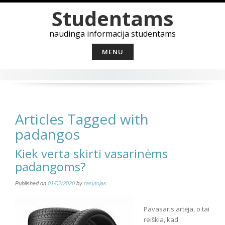
Skip
Studentams
to
content
naudinga informacija studentams
MENU
Articles Tagged with
padangos
Kiek verta skirti vasarinėms
padangoms?
Published on
01/02/2020
by
rasytojas
Pavasaris artėja, o tai
reiškia, kad