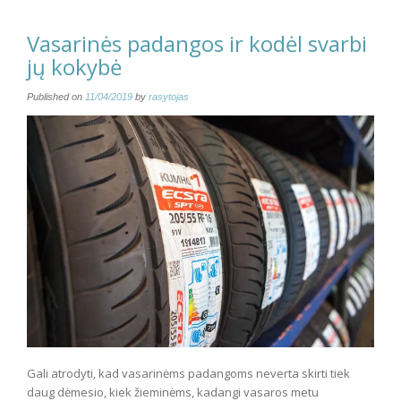
Vasarinės padangos ir kodėl svarbi
jų kokybė
Published on
11/04/2019
by
rasytojas
Gali atrodyti, kad vasarinėms padangoms neverta skirti tiek
daug dėmesio, kiek žieminėms, kadangi vasaros metu