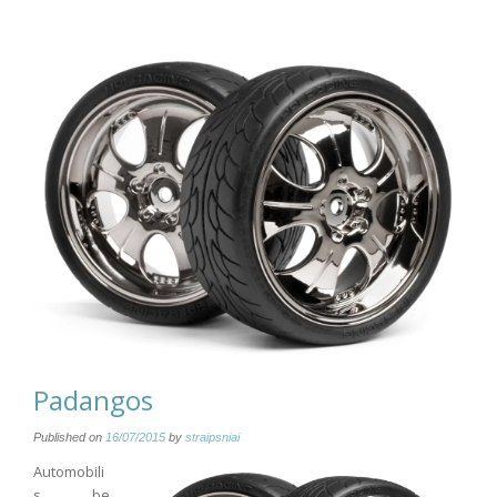
Padangos
Published on
16/07/2015
by
straipsniai
Automobili
s be