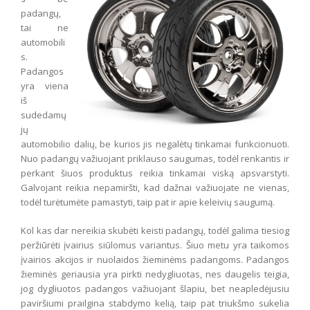
padangų,
tai ne
automobili
s.
Padangos
yra viena
iš
sudedamų
jų
automobilio dalių, be kurios jis negalėtų tinkamai funkcionuoti.
Nuo padangų važiuojant priklauso saugumas, todėl renkantis ir
perkant šiuos produktus reikia tinkamai viską apsvarstyti.
Galvojant reikia nepamiršti, kad dažnai važiuojate ne vienas,
todėl turėtumėte pamastyti, taip pat ir apie keleivių saugumą.
Kol kas dar nereikia skubėti keisti padangų, todėl galima tiesiog
peržiūrėti įvairius siūlomus variantus. Šiuo metu yra taikomos
įvairios akcijos ir nuolaidos žieminėms padangoms. Padangos
žieminės geriausia yra pirkti nedygliuotas, nes daugelis teigia,
jog dygliuotos padangos važiuojant šlapiu, bet neapledėjusiu
paviršiumi prailgina stabdymo kelią, taip pat triukšmo sukelia