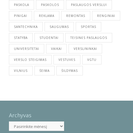
PASKOLA
PASKOLOS
PASLAUGOS VERSLUI
PINIGAI
REKLAMA
REMONTAS
RENGINIAI
SANTECHNIKA
SAUGUMAS
SPORTAS
STATYBA
STUDENTAI
TEISINĖS PASLAUGOS
UNIVERSITETAI
VAIKAI
VERSLININKAI
VERSLO STEIGIMAS
VESTUVĖS
VGTU
VILNIUS
ŠEIMA
ŠILDYMAS
Archyvas
Archyvas