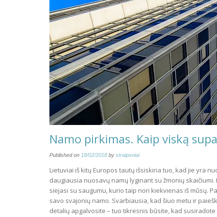
Namo pirkimas. Kaip viską supa
Published on
18/02/2018
by
straipsniai
Lietuviai iš kitų Europos tautų išsiskiria tuo, kad jie yra 
daugiausia nuosavų namų lyginant su žmonių skaičiumi. Ir
siejasi su saugumu, kurio taip nori kiekvienas iš mūsų. Par
savo svajonių namo. Svarbiausia, kad šiuo metu ir paiešk
detalių apgalvosite – tuo tikresnis būsite, kad susiradote