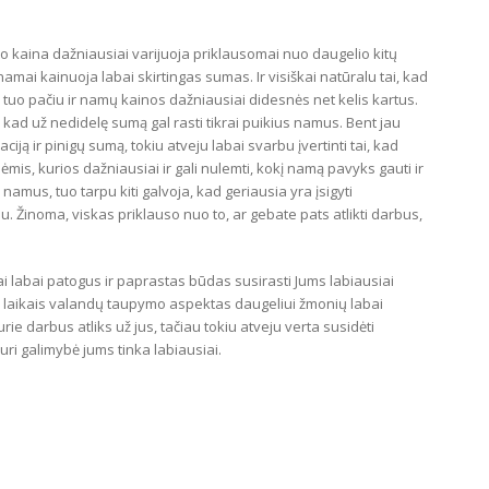
o kaina dažniausiai varijuoja priklausomai nuo daugelio kitų
amai kainuoja labai skirtingas sumas. Ir visiškai natūralu tai, kad
 tuo pačiu ir namų kainos dažniausiai didesnės net kelis kartus.
, kad už nedidelę sumą gal rasti tikrai puikius namus. Bent jau
aciją ir pinigų sumą, tokiu atveju labai svarbu įvertinti tai, kad
ėmis, kurios dažniausiai ir gali nulemti, kokį namą pavyks gauti ir
s namus, tuo tarpu kiti galvoja, kad geriausia yra įsigyti
u. Žinoma, viskas priklauso nuo to, ar gebate pats atlikti darbus,
i labai patogus ir paprastas būdas susirasti Jums labiausiai
is laikais valandų taupymo aspektas daugeliui žmonių labai
e darbus atliks už jus, tačiau tokiu atveju verta susidėti
uri galimybė jums tinka labiausiai.