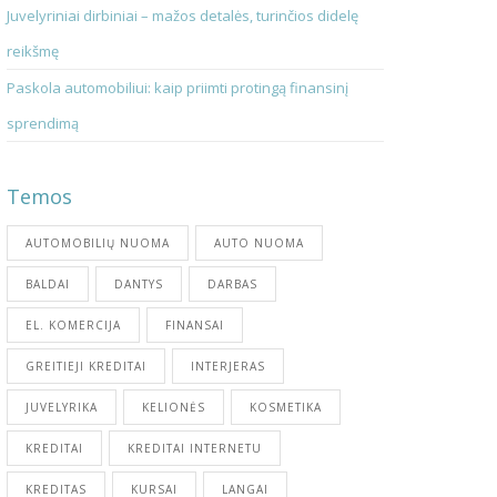
Juvelyriniai dirbiniai – mažos detalės, turinčios didelę
reikšmę
Paskola automobiliui: kaip priimti protingą finansinį
sprendimą
Temos
AUTOMOBILIŲ NUOMA
AUTO NUOMA
BALDAI
DANTYS
DARBAS
EL. KOMERCIJA
FINANSAI
GREITIEJI KREDITAI
INTERJERAS
JUVELYRIKA
KELIONĖS
KOSMETIKA
KREDITAI
KREDITAI INTERNETU
KREDITAS
KURSAI
LANGAI