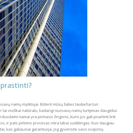
prastinti?
nuosavų namų mylėtojai. Būtent mūsų šalies tautiečiai turi
 tai visiškai natūralu, kadangi nuosavų namų turėjimas daugeliui
duodami namai yra pirmasis žingsnis, kuris jus gali priartinti link
os, ir pats pirkimo procesas nėra labai sudėtingas. Kuo daugiau
 tai, kas galiausiai garantuoja, jog gyvensite savo svajonių