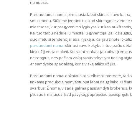
namuose.
Parduodamai namai pirmiausia labai skiriasi savo kaina, 
smulkmenų. Siūlome įvertinti tai, kad skirtingose vietose n
miestuose, kur pragyvenimo lygis yra kur kas aukštesnis,
Kai tuo tarpu nedidelių miestelių gyventojai gali džiaugtis
šiuo metu ši tendencija labai ryškėja. Kai jau žinote lokaliz
parduodami namai
skiriasi savo kokybe ir tuo pačiu detal
kiek už jį verta mokėti. Kol vieni renkasi jau pilnai įrengtu
neįrengtus, nes pačiam viską susitvarkyti yra tiesiog pigia
ar samdysite specialistą, kuris viską atliks už jus.
Parduodami namai dažniausiai skelbimai internete, tad ta
tinkamą produkciją neinvestuojat labai daug laiko. O šia
svarbus. Žinoma, visada galima pasisamdyti brokerius, kuri
pliusus ir minusus, kad pavyktų paprasčiau apsispręsti, k