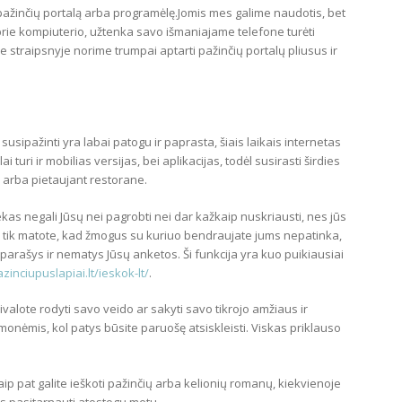
ažinčių portalą arba programėlę.Jomis mes galime naudotis, bet
 prie kompiuterio, užtenka savo išmaniajame telefone turėti
me straipsnyje norime trumpai aptarti pažinčių portalų pliusus ir
susipažinti yra labai patogu ir paprasta, šiais laikais internetas
ai turi ir mobilias versijas, bei aplikacijas, todėl susirasti širdies
ą arba pietaujant restorane.
as negali Jūsų nei pagrobti nei dar kažkaip nuskriausti, nes jūs
ei tik matote, kad žmogus su kuriuo bendraujate jums nepatinka,
beparašys ir nematys Jūsų anketos. Ši funkcija yra kuo puikiausiai
inciupuslapiai.lt/ieskok-lt/
.
valote rodyti savo veido ar sakyti savo tikrojo amžiaus ir
monėmis, kol patys būsite paruošę atsiskleisti. Viskas priklauso
ip pat galite ieškoti pažinčių arba kelionių romanų, kiekvienoje
ums pasitarnauti atostogų metu.