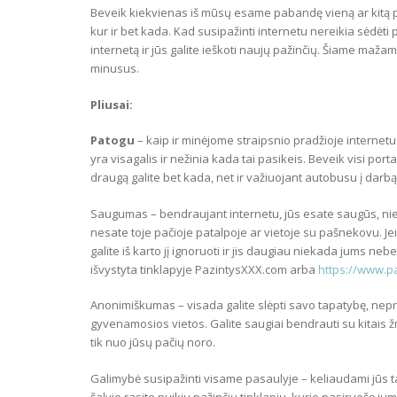
Beveik kiekvienas iš mūsų esame pabandę vieną ar kitą p
kur ir bet kada. Kad susipažinti internetu nereikia sėdėti
internetą ir jūs galite ieškoti naujų pažinčių. Šiame maža
minusus.
Pliusai:
Patogu
– kaip ir minėjome straipsnio pradžioje internetu 
yra visagalis ir nežinia kada tai pasikeis. Beveik visi portal
draugą galite bet kada, net ir važiuojant autobusu į darb
Saugumas – bendraujant internetu, jūs esate saugūs, niek
nesate toje pačioje patalpoje ar vietoje su pašnekovu. J
galite iš karto jį ignoruoti ir jis daugiau niekada jums ne
išvystyta tinklapyje PazintysXXX.com arba
https://www.paz
Anonimiškumas – visada galite slėpti savo tapatybę, nepri
gyvenamosios vietos. Galite saugiai bendrauti su kitais ž
tik nuo jūsų pačių noro.
Galimybė susipažinti visame pasaulyje – keliaudami jūs ta
šalyje rasite puikių pažinčių tinklapių, kurie pasiruošę j