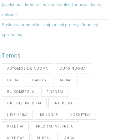
Juvelyriniai dirbiniai – mažos detalės, turinčios didelę
reikšmę
Paskola automobiliui: kaip priimti protingą finansinį
sprendimą
Temos
AUTOMOBILIŲ NUOMA
AUTO NUOMA
BALDAI
DANTYS
DARBAS
EL. KOMERCIJA
FINANSAI
GREITIEJI KREDITAI
INTERJERAS
JUVELYRIKA
KELIONĖS
KOSMETIKA
KREDITAI
KREDITAI INTERNETU
KREDITAS
KURSAI
LANGAI