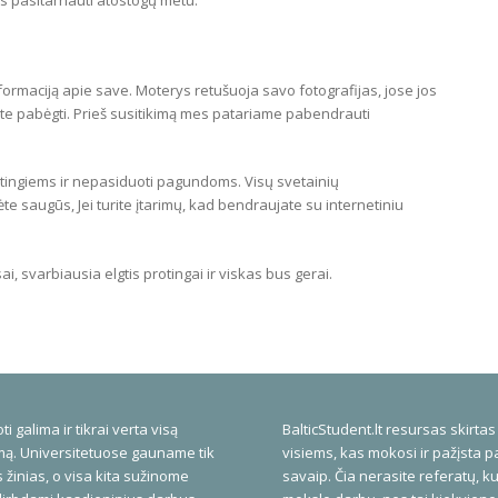
ormaciją apie save. Moterys retušuoja savo fotografijas, jose jos
site pabėgti. Prieš susitikimą mes patariame pabendrauti
 protingiems ir nepasiduoti pagundoms. Visų svetainių
ėte saugūs, Jei turite įtarimų, kad bendraujate su internetiniu
ai, svarbiausia elgtis protingai ir viskas bus gerai.
ti galima ir tikrai verta visą
BalticStudent.lt resursas skirtas
ą. Universitetuose gauname tik
visiems, kas mokosi ir pažįsta p
 žinias, o visa kita sužinome
savaip. Čia nerasite referatų, ku