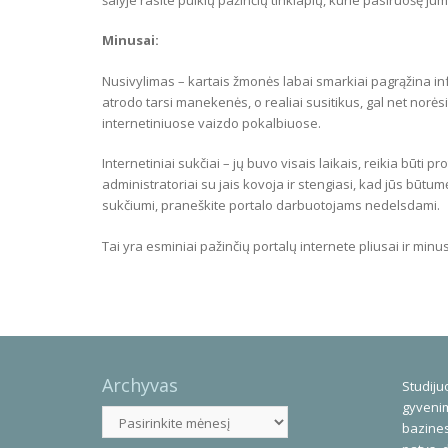
Minusai:
Nusivylimas – kartais žmonės labai smarkiai pagrąžina inf
atrodo tarsi manekenės, o realiai susitikus, gal net norė
internetiniuose vaizdo pokalbiuose.
Internetiniai sukčiai – jų buvo visais laikais, reikia būti
administratoriai su jais kovoja ir stengiasi, kad jūs būtum
sukčiumi, praneškite portalo darbuotojams nedelsdami.
Tai yra esminiai pažinčių portalų internete pliusai ir minus
Archyvas
Studijuo
gyvenim
Archyvas
bazines