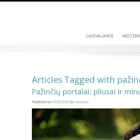
Skip
to
content
LAISVALAIKIS
MOTERI
Articles Tagged with pažin
Pažinčių portalai: pliusai ir min
Published on
20/04/2020
by
rasytojas