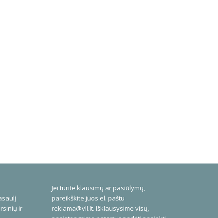
Jei turite klausimų ar pasiūlymų,
asaulį
pareikškite juos el. paštu
rsinių ir
reklama@vll.lt
. Išklausysime visų,