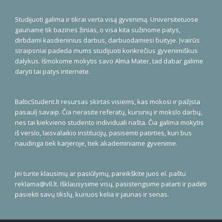
Studijuoti galima ir tikrai verta visą gyvenimą. Universitetuose
gauname tik bazines žinias, o visa kita sužinome patys,
dirbdami kasdieninius darbus, darbuodamiesi buityje. Įvairūs
straipsniai padeda mums studijuoti konkrečius gyvenimiškus
dalykus. Išmokome mokytis savo Alma Mater, tad dabar galime
daryti tai patys internete.
BalticStudent.lt resursas skirtas visiems, kas mokosi ir pažįsta
pasaulį savaip. Čia nerasite referatų, kursinių ir mokslo darbų,
nes tai kiekvieno studento individuali našta. Čia galima mokytis
iš verslo, laisvalaikio institucijų, pasisemti patirties, kuri bus
naudinga tiek karjeroje, tiek akademiniame gyvenime.
Jei turite klausimų ar pasiūlymų, pareikškite juos el. paštu
reklama@vll.lt
. Išklausysime visų, pasistengsime patarti ir padėti
pasiekti savų tikslų, kuriuos kelia ir jaunas ir senas.