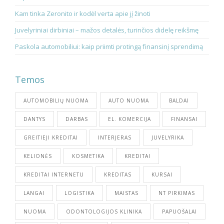
Kam tinka Zeronito ir kodėl verta apie jį žinoti
Juvelyriniai dirbiniai – mažos detalės, turinčios didelę reikšmę
Paskola automobiliui: kaip priimti protingą finansinį sprendimą
Temos
AUTOMOBILIŲ NUOMA
AUTO NUOMA
BALDAI
DANTYS
DARBAS
EL. KOMERCIJA
FINANSAI
GREITIEJI KREDITAI
INTERJERAS
JUVELYRIKA
KELIONĖS
KOSMETIKA
KREDITAI
KREDITAI INTERNETU
KREDITAS
KURSAI
LANGAI
LOGISTIKA
MAISTAS
NT PIRKIMAS
NUOMA
ODONTOLOGIJOS KLINIKA
PAPUOŠALAI