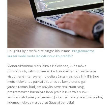
Daugeliui kyla visiškai teisingas klausimas:
Programavimo
kursai: kodėl verta lankyti ir nuo ko pradėti?
Vienareikšmiškai, šiais laikais kiekvienas, kuris moka
programuoti, gali būti ramus, kad ras darbą. Paprasčiausiai
visuomenė intensyviai ir dideliais žingsniais juda link IT ir šiuo
metu kiekvienas puikiai dirbantis su kompiuteriu gali
jaustis ramus, kad jam pavyks save realizuoti. Visgi,
programavimo kursai yra labai įvairūs ir kartais sunku
susigaudyti, kurie yra geriausi. Juolab, ar tikrai yra amžiaus riba,
kuomet mokytis yra paprasčiausiai per vėlu?