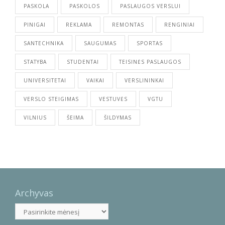
PASKOLA
PASKOLOS
PASLAUGOS VERSLUI
PINIGAI
REKLAMA
REMONTAS
RENGINIAI
SANTECHNIKA
SAUGUMAS
SPORTAS
STATYBA
STUDENTAI
TEISINĖS PASLAUGOS
UNIVERSITETAI
VAIKAI
VERSLININKAI
VERSLO STEIGIMAS
VESTUVĖS
VGTU
VILNIUS
ŠEIMA
ŠILDYMAS
Archyvas
Archyvas