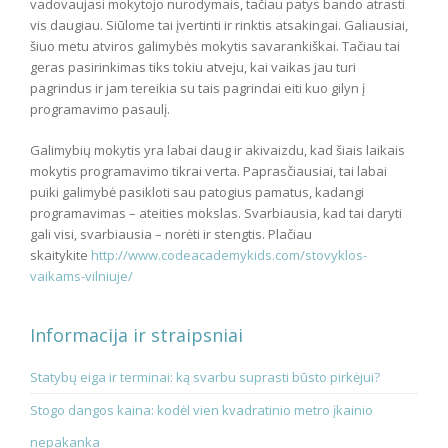
vadovaujasi mokytojo nurodymais, tačiau patys bando atrasti
vis daugiau. Siūlome tai įvertinti ir rinktis atsakingai. Galiausiai,
šiuo metu atviros galimybės mokytis savarankiškai. Tačiau tai
geras pasirinkimas tiks tokiu atveju, kai vaikas jau turi
pagrindus ir jam tereikia su tais pagrindai eiti kuo gilyn į
programavimo pasaulį.
Galimybių mokytis yra labai daug ir akivaizdu, kad šiais laikais
mokytis programavimo tikrai verta. Paprasčiausiai, tai labai
puiki galimybė pasikloti sau patogius pamatus, kadangi
programavimas – ateities mokslas. Svarbiausia, kad tai daryti
gali visi, svarbiausia – norėti ir stengtis. Plačiau
skaitykite
http://www.codeacademykids.com/stovyklos-
vaikams-vilniuje/
Informacija ir straipsniai
Statybų eiga ir terminai: ką svarbu suprasti būsto pirkėjui?
Stogo dangos kaina: kodėl vien kvadratinio metro įkainio
nepakanka