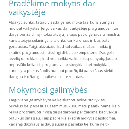
Pradėkime mokytis dar
vaikystėje
Atsakyti sunku, tačiau visada geriau moka tas, kuris stengiasi
nuo pat vaikystės. Jeigu vaikas dar vaikystėje programuos ir tai
darys per žaidimą – tokiu atveju jis taps pačiu geriausiu meistru,
kuris ateityje sėkmingai pralenks konkurentus ir bus pats
geriausias. Taigi, akivaizdu, kad kol vaikas mažas – reikia jį
skatinti programuoti ir tikslingi dirbti su kompiuteriu. Daugelis
tėvelių daro klaidą, kad nesuteikia vaikui tokių ramybių. Juolab,
nepasiūlo keliauti į programavimo stovyklas bei mokyklas,
kurios yra puikus šuolis nuo pat pradžių iki pat viršaus siekti
daugiau ir džiaugtis puikesniais rezultatais.
Mokymosi galimybės
Taigi, viena galimybė yra vaiką skatinti lankyti stovyklas,
būrelius bei panašius užsėmimus, kurių metu paaiškinama, kaip
reikia programuoti ir visą tai padaroma per žaidimą, kad vaikui
būtų kuo smagiau. Taip pat reikia skatinti mokytis papildomai,
kadangi dažniausiai daugiausia ir pasiekia tie, kurie ne tik