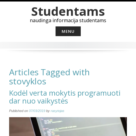
Skip
Studentams
to
content
naudinga informacija studentams
MENU
Articles Tagged with
stovyklos
Kodėl verta mokytis programuoti
dar nuo vaikystės
Published on
07/03/2019
by
rasytojas