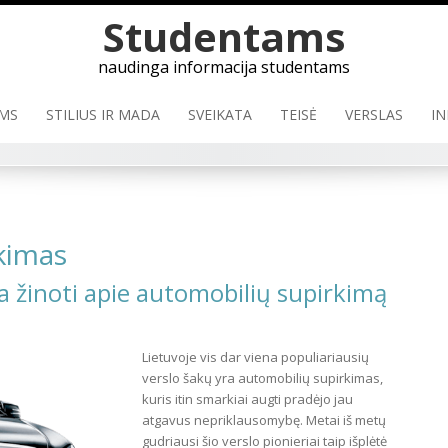
Studentams
naudinga informacija studentams
MS
STILIUS IR MADA
SVEIKATA
TEISĖ
VERSLAS
IN
rkimas
ta žinoti apie automobilių supirkimą
Lietuvoje vis dar viena populiariausių
verslo šakų yra automobilių supirkimas,
kuris itin smarkiai augti pradėjo jau
atgavus nepriklausomybę. Metai iš metų
gudriausi šio verslo pionieriai taip išplėtė