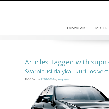
Skip
to
content
LAISVALAIKIS
MOTERI
Articles Tagged with supi
Svarbiausi dalykai, kuriuos ver
Published on
22/07/2016
by
rasytojas