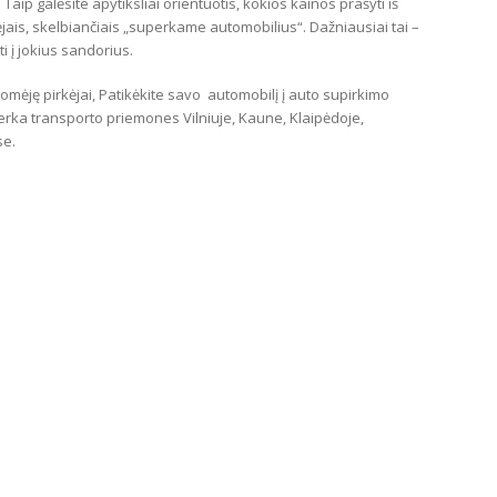
Taip galėsite apytiksliai orientuotis, kokios kainos prašyti iš
kėjais, skelbiančiais „superkame automobilius“. Dažniausiai tai –
i į jokius sandorius.
idomėję pirkėjai, Patikėkite savo automobilį į auto supirkimo
erka transporto priemones Vilniuje, Kaune, Klaipėdoje,
se.