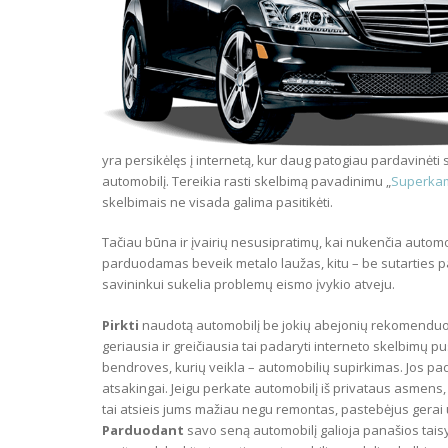
yra persikėlęs į internetą, kur daug patogiau pardavinėt
automobilį. Tereikia rasti skelbimą pavadinimu „
Superkam
skelbimais ne visada galima pasitikėti.
Tačiau būna ir įvairių nesusipratimų, kai nukenčia automo
parduodamas beveik metalo laužas, kitu – be sutarties 
savininkui sukelia problemų eismo įvykio atveju.
Pirkti
naudotą automobilį be jokių abejonių rekomenduoja
geriausia ir greičiausia tai padaryti interneto skelbimų p
bendroves, kurių veikla – automobilių supirkimas. Jos pa
atsakingai. Jeigu perkate automobilį iš privataus asmens, 
tai atsieis jums mažiau negu remontas, pastebėjus gerai
Parduodant
savo seną automobilį galioja panašios taisyk