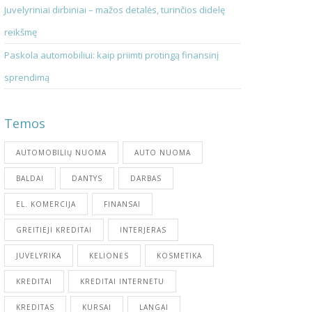
Juvelyriniai dirbiniai – mažos detalės, turinčios didelę
reikšmę
Paskola automobiliui: kaip priimti protingą finansinį
sprendimą
Temos
AUTOMOBILIŲ NUOMA
AUTO NUOMA
BALDAI
DANTYS
DARBAS
EL. KOMERCIJA
FINANSAI
GREITIEJI KREDITAI
INTERJERAS
JUVELYRIKA
KELIONĖS
KOSMETIKA
KREDITAI
KREDITAI INTERNETU
KREDITAS
KURSAI
LANGAI