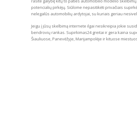
rasite galybę kitų to paties automobilio modelio skelbimų. 
potencialių pirkėjų. Siūlome nepasitikėti privačiais supir
nelegalūs automobilių ardytojai, su kuriais geriau nesivelt
Jeigu į jūsų skelbimą internete ilgai nesikreipia jokie sus
bendrovių rankas. Supirkimas24 greitai ir gera kaina sup
Šiauliuose, Panevėžyje, Marijampolėje ir kituose miestuo