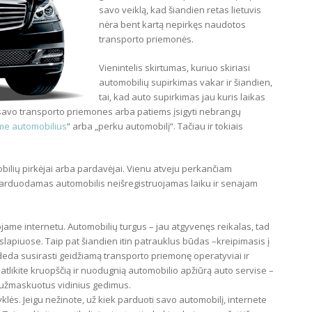
savo veiklą, kad šiandien retas lietuvis
nėra bent kartą nepirkęs naudotos
transporto priemonės.
Vienintelis skirtumas, kuriuo skiriasi
automobilių supirkimas vakar ir šiandien,
tai, kad auto supirkimas jau kuris laikas
i savo transporto priemones arba patiems įsigyti nebrangų
e automobilius
“ arba „perku automobilį“. Tačiau ir tokiais
bilių pirkėjai arba pardavėjai. Vienu atveju perkančiam
parduodamas automobilis neišregistruojamas laiku ir senajam
me internetu. Automobilių turgus – jau atgyvenęs reikalas, tad
uslapiuose. Taip pat šiandien itin patrauklus būdas –kreipimasis į
deda susirasti geidžiamą transporto priemonę operatyviai ir
atlikite kruopščią ir nuodugnią automobilio apžiūrą auto servise –
 užmaskuotus vidinius gedimus.
lės. Jeigu nežinote, už kiek parduoti savo automobilį, internete