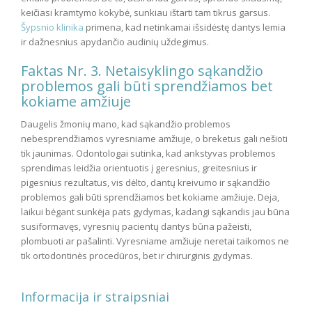
keičiasi kramtymo kokybė, sunkiau ištarti tam tikrus garsus.
Šypsnio klinika
primena, kad netinkamai išsidėstę dantys lemia
ir dažnesnius apydančio audinių uždegimus.
Faktas Nr. 3. Netaisyklingo sąkandžio
problemos gali būti sprendžiamos bet
kokiame amžiuje
Daugelis žmonių mano, kad sąkandžio problemos
nebesprendžiamos vyresniame amžiuje, o breketus gali nešioti
tik jaunimas. Odontologai sutinka, kad ankstyvas problemos
sprendimas leidžia orientuotis į geresnius, greitesnius ir
pigesnius rezultatus, vis dėlto, dantų kreivumo ir sąkandžio
problemos gali būti sprendžiamos bet kokiame amžiuje. Deja,
laikui bėgant sunkėja pats gydymas, kadangi sąkandis jau būna
susiformavęs, vyresnių pacientų dantys būna pažeisti,
plombuoti ar pašalinti. Vyresniame amžiuje neretai taikomos ne
tik ortodontinės procedūros, bet ir chirurginis gydymas.
Informacija ir straipsniai