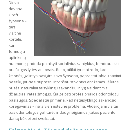
Dievo
dovana.
Graži
šypsena –
tarsi
vizitinė
kortelė,
kuri
formuoja
aplinkinių
nuomonę, padeda palaikyti socialinius santykius, bendrauti su
priešingos lyties atstovais. Be to, atlikti tyrimai rodo, kad
žmonės, galintys pasigirti savo šypsena, paprastai labiau savimi
pasitiki, jaučiasi stipresni ir tvirčiau stovintys ant žemės. Iš kitos
pusės, natūraliai taisyklingu sąkandžiu ir lygiais dantimis
džiaugiasi retas žmogus. Čia gelbsti profesionalios odontologų
paslaugos. Specialistai primena, kad netaisyklingo sąkandžio
koregavimas – nėra vien estetinė problema. Atidėliojami vizitai
pas odontologus gali turėti ir daug neigiamos įtakos paciento
dantų būklei bei sveikatai.