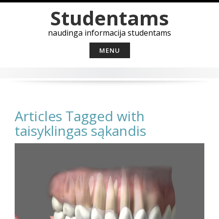
Skip
Studentams
to
content
naudinga informacija studentams
MENU
Articles Tagged with
taisyklingas sąkandis