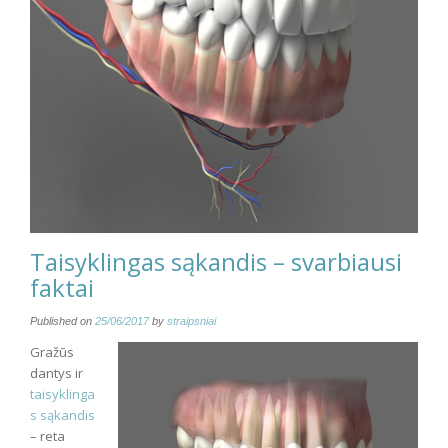
Taisyklingas sąkandis – svarbiausi
faktai
Published on
25/06/2017
by
straipsniai
Gražūs
dantys ir
taisyklinga
s sąkandis
– reta