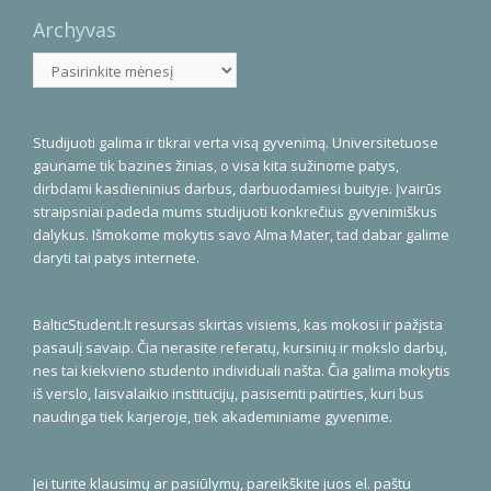
Archyvas
Archyvas
Studijuoti galima ir tikrai verta visą gyvenimą. Universitetuose
gauname tik bazines žinias, o visa kita sužinome patys,
dirbdami kasdieninius darbus, darbuodamiesi buityje. Įvairūs
straipsniai padeda mums studijuoti konkrečius gyvenimiškus
dalykus. Išmokome mokytis savo Alma Mater, tad dabar galime
daryti tai patys internete.
BalticStudent.lt resursas skirtas visiems, kas mokosi ir pažįsta
pasaulį savaip. Čia nerasite referatų, kursinių ir mokslo darbų,
nes tai kiekvieno studento individuali našta. Čia galima mokytis
iš verslo, laisvalaikio institucijų, pasisemti patirties, kuri bus
naudinga tiek karjeroje, tiek akademiniame gyvenime.
Jei turite klausimų ar pasiūlymų, pareikškite juos el. paštu