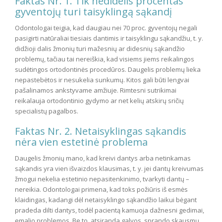
Faktas Nr. 1. Tik nedidelis procentas
gyventojų turi taisyklingą sąkandį
Odontologai teigia, kad daugiau nei 70 proc. gyventojų negali
pasigirti natūraliai tiesiais dantimis ir taisyklingu sąkandžiu, t. y.
didžioji dalis žmonių turi mažesnių ar didesnių sąkandžio
problemų, tačiau tai nereiškia, kad visiems jiems reikalingos
sudėtingos ortodontinės procedūros. Daugelis problemų lieka
nepastebėtos ir nesukelia sunkumų. Kitos gali būti lengvai
pašalinamos ankstyvame amžiuje. Rimtesni sutrikimai
reikalauja ortodontinio gydymo ar net kelių atskirų sričių
specialistų pagalbos.
Faktas Nr. 2. Netaisyklingas sąkandis
nėra vien estetinė problema
Daugelis žmonių mano, kad kreivi dantys arba netinkamas
sąkandis yra vien išvaizdos klausimas, t. y. jei dantų kreivumas
žmogui nekelia estetinio nepasitenkinimo, tvarkyti dantų –
nereikia. Odontologai primena, kad toks požiūris iš esmės
klaidingas, kadangi dėl netaisyklingo sąkandžio laikui bėgant
pradeda dilti dantys, todėl pacientą kamuoja dažnesni gedimai,
emalio problemos. Be to, atsiranda galvos, sprando skausmų,