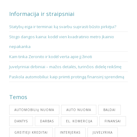
Informacija ir straipsniai
Statybų eiga ir terminai: ką svarbu suprasti būsto pirkėjui?
Stogo dangos kaina: kodėl vien kvadratinio metro įkainio
nepakanka
Kam tinka Zeronito ir kodėl verta apie jį žinoti
Juvelyriniai dirbiniai – mažos detalės, turinčios didelę reikšmę
Paskola automobiliui: kaip priimti protingą finansinį sprendimą
Temos
AUTOMOBILIŲ NUOMA
AUTO NUOMA
BALDAI
DANTYS
DARBAS
EL. KOMERCIJA
FINANSAI
GREITIEJI KREDITAI
INTERJERAS
JUVELYRIKA