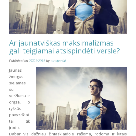
Ar jaunatviškas maksimalizmas
gali teigiamai atsispindėti versle?
Published on
27/01/2016
by
straipsniai
Jaunas
žmogus
siejamas
su
veržlumu ir
drąsa, o
ryškūs
pavyzdžiai
tai tik
įrodo.
Dabar vis dažniau žiniasklaidoje rašoma, rodoma ir kitais