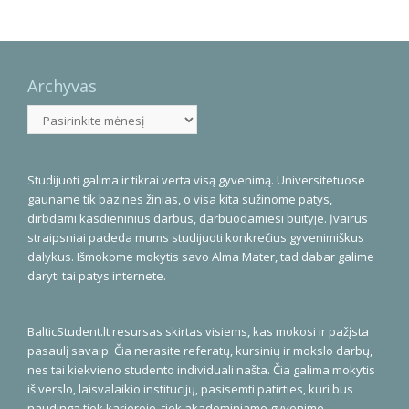
Archyvas
Archyvas
Studijuoti galima ir tikrai verta visą gyvenimą. Universitetuose
gauname tik bazines žinias, o visa kita sužinome patys,
dirbdami kasdieninius darbus, darbuodamiesi buityje. Įvairūs
straipsniai padeda mums studijuoti konkrečius gyvenimiškus
dalykus. Išmokome mokytis savo Alma Mater, tad dabar galime
daryti tai patys internete.
BalticStudent.lt resursas skirtas visiems, kas mokosi ir pažįsta
pasaulį savaip. Čia nerasite referatų, kursinių ir mokslo darbų,
nes tai kiekvieno studento individuali našta. Čia galima mokytis
iš verslo, laisvalaikio institucijų, pasisemti patirties, kuri bus
naudinga tiek karjeroje, tiek akademiniame gyvenime.