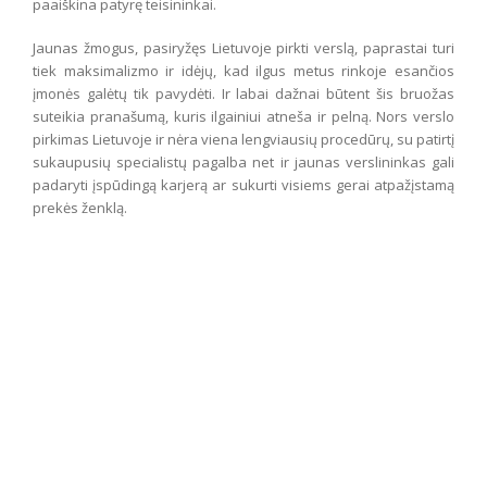
paaiškina patyrę teisininkai.
Jaunas žmogus, pasiryžęs Lietuvoje pirkti verslą, paprastai turi
tiek maksimalizmo ir idėjų, kad ilgus metus rinkoje esančios
įmonės galėtų tik pavydėti. Ir labai dažnai būtent šis bruožas
suteikia pranašumą, kuris ilgainiui atneša ir pelną. Nors verslo
pirkimas Lietuvoje ir nėra viena lengviausių procedūrų, su patirtį
sukaupusių specialistų pagalba net ir jaunas verslininkas gali
padaryti įspūdingą karjerą ar sukurti visiems gerai atpažįstamą
prekės ženklą.