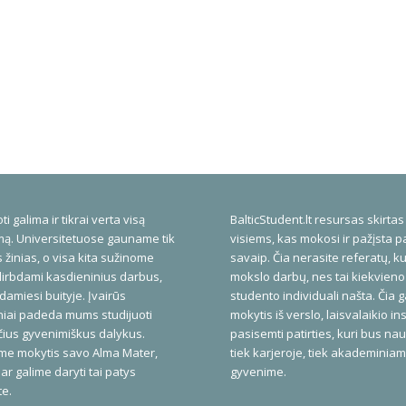
ti galima ir tikrai verta visą
BalticStudent.lt resursas skirtas
ą. Universitetuose gauname tik
visiems, kas mokosi ir pažįsta p
 žinias, o visa kita sužinome
savaip. Čia nerasite referatų, ku
dirbdami kasdieninius darbus,
mokslo darbų, nes tai kiekvieno
amiesi buityje. Įvairūs
studento individuali našta. Čia 
niai padeda mums studijuoti
mokytis iš verslo, laisvalaikio inst
ius gyvenimiškus dalykus.
pasisemti patirties, kuri bus na
me mokytis savo Alma Mater,
tiek karjeroje, tiek akademinia
ar galime daryti tai patys
gyvenime.
te.