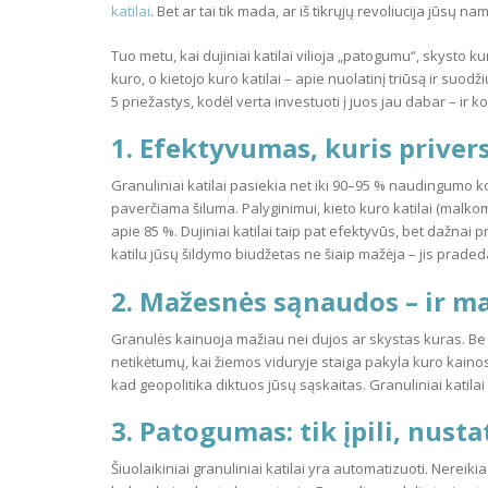
katilai
. Bet ar tai tik mada, ar iš tikrųjų revoliucija jūsų 
Tuo metu, kai dujiniai katilai vilioja „patogumu“, skysto 
kuro, o kietojo kuro katilai – apie nuolatinį triūsą ir suodž
5 priežastys, kodėl verta investuoti į juos jau dabar – ir kodėl
1. Efektyvumas, kuris priver
Granuliniai katilai pasiekia net iki 90–95 % naudingumo k
paverčiama šiluma. Palyginimui, kieto kuro katilai (malko
apie 85 %. Dujiniai katilai taip pat efektyvūs, bet dažnai 
katilu jūsų šildymo biudžetas ne šiaip mažėja – jis pradeda
2. Mažesnės sąnaudos – ir 
Granulės kainuoja mažiau nei dujos ar skystas kuras. Be t
netikėtumų, kai žiemos viduryje staiga pakyla kuro kainos. 
kad geopolitika diktuos jūsų sąskaitas. Granuliniai katilai l
3. Patogumas: tik įpili, nusta
Šiuolaikiniai granuliniai katilai yra automatizuoti. Nereik