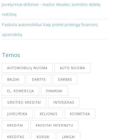
Juvelyriniai dirbiniai – mažos detalės, turinčios didelę
reikšmę
Paskola automobiliui: kaip priimti protingą finansinį
sprendimą
Temos
AUTOMOBILIŲ NUOMA
AUTO NUOMA
BALDAI
DANTYS
DARBAS
EL. KOMERCIJA
FINANSAI
GREITIEJI KREDITAI
INTERJERAS
JUVELYRIKA
KELIONĖS
KOSMETIKA
KREDITAI
KREDITAI INTERNETU
KREDITAS
KURSAI
LANGAI