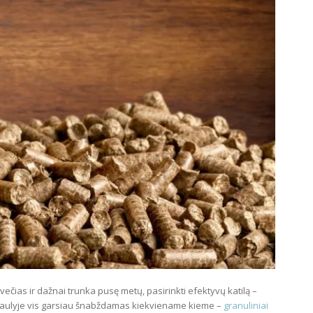
ečias ir dažnai trunka pusę metų, pasirinkti efektyvų katilą –
saulyje vis garsiau šnabždamas kiekviename kieme –
granuliniai