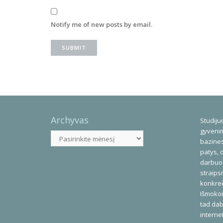
Notify me of new posts by email.
Archyvas
Studijuo
gyvenim
Archyvas
bazines
patys, 
darbuod
straips
konkreč
Išmoko
tad dab
interne