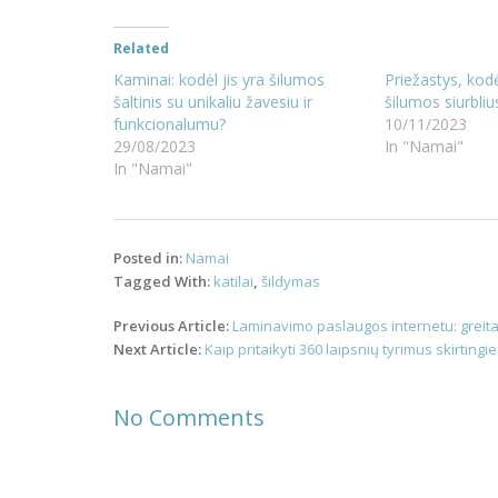
Related
Kaminai: kodėl jis yra šilumos
Priežastys, kodė
šaltinis su unikaliu žavesiu ir
šilumos siurbli
funkcionalumu?
10/11/2023
29/08/2023
In "Namai"
In "Namai"
Posted in:
Namai
Tagged With:
katilai
,
šildymas
Post
Previous Article:
Laminavimo paslaugos internetu: greit
navigation
Next Article:
Kaip pritaikyti 360 laipsnių tyrimus skirtin
No Comments