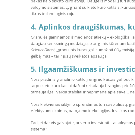
bakas kaip skysto kuro atveju. Daugelis modelių turi aut
valdymo sistemas. Lyginant su kieto kuro katilais, kuriuos r
tikras technologinis rojus.
4. Aplinkos draugiškumas, k
Granulės gaminamos iš medienos atliekų – ekologiškai, atsa
daugiau kenksmingų medžiagų, o anglimis kūrenami katilai
ScienceDirect
, „granulinis kuras gali sumažinti CO₂ emisiją 
gelbėjimas – tai ir jūsų sveikatos apsauga.
5. Ilgaamžiškumas ir investic
Nors pradinis granulinio katilo įrengimo kaštas gali būti 
tarpu kieto kuro katilai dažnai reikalauja brangios priežiū
tarnauja ilgai, veikia stabiliai ir neprimena apie save… n
Nors kiekvienas šildymo sprendimas turi savo pliusų, granul
efektyvumo, kainos, patogumo ir ekologijos. Ir viskas rod
Tad jei dar vis galvojate, ar verta investuoti – atsakyma
sistema?