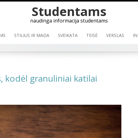
Studentams
naudinga informacija studentams
MS
STILIUS IR MADA
SVEIKATA
TEISĖ
VERSLAS
IN
 kodėl granuliniai katilai