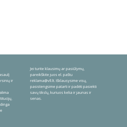
Jei turite klausimų ar pasiūlymų,
asaulį
pareikškite juos el. paštu
rsinių ir
reklama@vll.lt
. Išklausysime visų,
pasistengsime patarti ir padėti pasiekti
galima
savų tikslų, kuriuos kelia ir jaunas ir
itucijų,
senas.
udinga
me