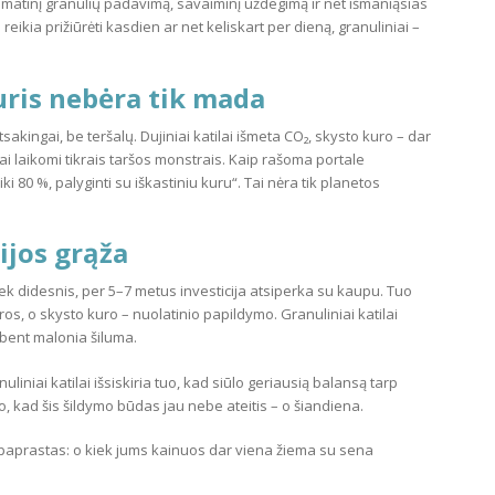
omatinį granulių padavimą, savaiminį uždegimą ir net išmaniąsias
eikia prižiūrėti kasdien ar net keliskart per dieną, granuliniai –
uris nebėra tik mada
kingai, be teršalų. Dujiniai katilai išmeta CO₂, skysto kuro – dar
 laikomi tikrais taršos monstrais. Kaip rašoma portale
iki 80 %, palyginti su iškastiniu kuru“. Tai nėra tik planetos
ijos grąža
kiek didesnis, per 5–7 metus investicija atsiperka su kaupu. Tuo
ros, o skysto kuro – nuolatinio papildymo. Granuliniai katilai
ebent malonia šiluma.
iniai katilai išsiskiria tuo, kad siūlo geriausią balansą tarp
o, kad šis šildymo būdas jau nebe ateitis – o šiandiena.
s paprastas: o kiek jums kainuos dar viena žiema su sena