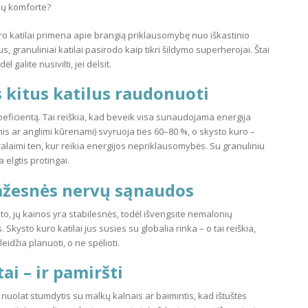
namų komforte?
kuro katilai primena apie brangią priklausomybę nuo iškastinio
ius, granuliniai katilai pasirodo kaip tikri šildymo superherojai. Štai
 galite nusivilti, jei delsit.
s kitus katilus raudonuoti
oeficientą. Tai reiškia, kad beveik visa sunaudojama energija
mis ar anglimi kūrenami) svyruoja ties 60–80 %, o skysto kuro –
pralaimi ten, kur reikia energijos nepriklausomybės. Su granuliniu
 elgtis protingai.
mažesnės nervų sąnaudos
o, jų kainos yra stabilesnės, todėl išvengsite nemalonių
Skysto kuro katilai jus susies su globalia rinka – o tai reiškia,
eidžia planuoti, o ne spėlioti.
tai – ir pamiršti
ia nuolat stumdytis su malkų kalnais ar baimintis, kad ištuštės