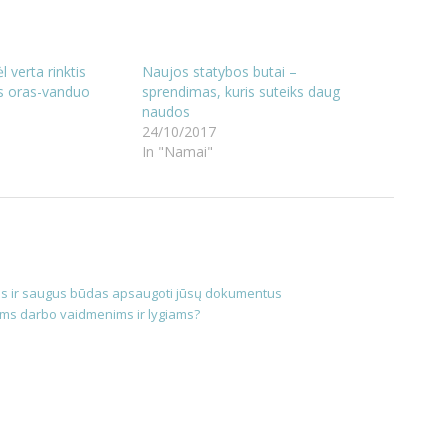
l verta rinktis
Naujos statybos butai –
us oras-vanduo
sprendimas, kuris suteiks daug
naudos
24/10/2017
In "Namai"
as ir saugus būdas apsaugoti jūsų dokumentus
giems darbo vaidmenims ir lygiams?