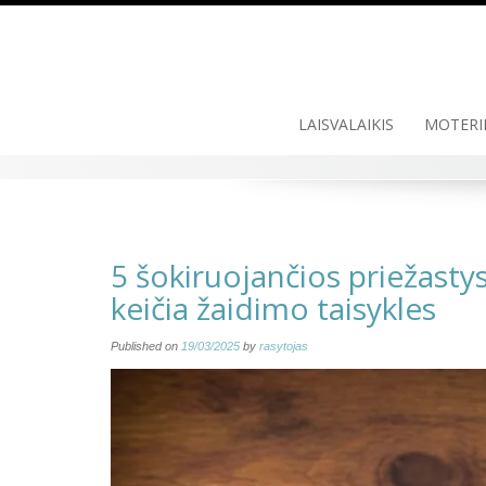
Skip
to
content
LAISVALAIKIS
MOTERI
5 šokiruojančios priežastys,
keičia žaidimo taisykles
Published on
19/03/2025
by
rasytojas