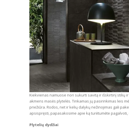
Kiekvienas namuose nori sukurti savitą ir išskirtinį stilių 
akmens masės plytelės. Tinkamas jų pasirinkimas leis mėga
priežiūra. Rodos, net ir kelių dalykų nežinojimas gali pake
apsispręsti, papasakosime apie ką turėtumėte pagalvoti, no
Plytelių dydžiai