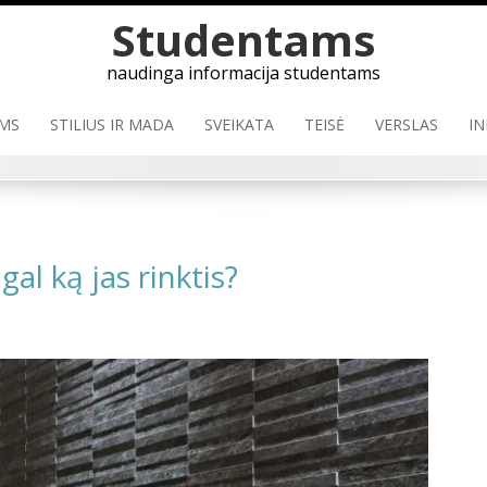
Studentams
naudinga informacija studentams
MS
STILIUS IR MADA
SVEIKATA
TEISĖ
VERSLAS
IN
al ką jas rinktis?