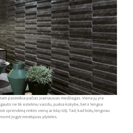
ir tam pasitelkia pačias įvairiausias medžiagas. Viena jų yra
utis ne tik estetiniu vaizdu, puikia kokybe, bet ir lengva
isti sprendimą rinktis vieną ar kitą rūšį. Tad, kad būtų lengviau
rint įsigyti minėtąsias plyteles.