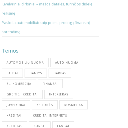
Juvelyriniai dirbiniai – mažos detalės, turinčios didelę
reikšmę
Paskola automobiliui: kaip priimti protingą finansinį
sprendimą
Temos
AUTOMOBILIŲ NUOMA
AUTO NUOMA
BALDAI
DANTYS
DARBAS
EL. KOMERCIJA
FINANSAI
GREITIEJI KREDITAI
INTERJERAS
JUVELYRIKA
KELIONĖS
KOSMETIKA
KREDITAI
KREDITAI INTERNETU
KREDITAS
KURSAI
LANGAI