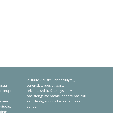
Jei turite klausimų ar pasiūlymų,
asaulį
pareikškite juos el. paštu
rsinių ir
reklama@vll.lt
. Išklausysime visų,
pasistengsime patarti ir padėti pasiekti
galima
savų tikslų, kuriuos kelia ir jaunas ir
itucijų,
senas.
udinga