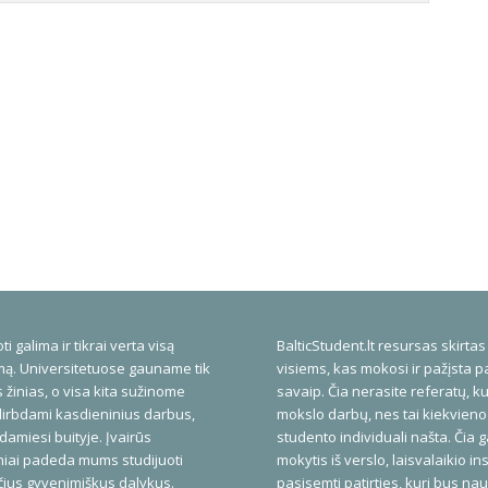
ti galima ir tikrai verta visą
BalticStudent.lt resursas skirtas
ą. Universitetuose gauname tik
visiems, kas mokosi ir pažįsta p
 žinias, o visa kita sužinome
savaip. Čia nerasite referatų, ku
dirbdami kasdieninius darbus,
mokslo darbų, nes tai kiekvieno
amiesi buityje. Įvairūs
studento individuali našta. Čia 
niai padeda mums studijuoti
mokytis iš verslo, laisvalaikio inst
ius gyvenimiškus dalykus.
pasisemti patirties, kuri bus na