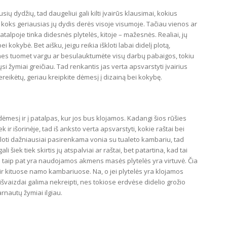
usių dydžių, tad daugeliui gali kilti įvairūs klausimai, kokius
ti, koks geriausias jų dydis derės visoje visumoje. Tačiau vienos ar
patalpoje tinka didesnės plytelės, kitoje – mažesnės. Realiai, jų
 kokybė. Bet aišku, jeigu reikia iškloti labai didelį plotą,
, nes tuomet vargu ar besulauktumėte visų darbų pabaigos, tokiu
si žymiai greičiau. Tad renkantis jas verta apsvarstyti įvairius
ereikėtų, geriau kreipkite dėmesį į dizainą bei kokybę.
mesį ir į patalpas, kur jos bus klojamos. Kadangi šios rūšies
k ir išorinėje, tad iš anksto verta apsvarstyti, kokie raštai bei
loti dažniausiai pasirenkama vonia su tualeto kambariu, tad
ali šiek tiek skirtis jų atspalviai ar raštai, bet patartina, kad tai
ai taip pat yra naudojamos akmens masės plytelės yra virtuvė. Čia
ja ir kituose namo kambariuose. Na, o jei plytelės yra klojamos
 išvaizdai galima nekreipti, nes tokiose erdvėse didelio grožio
arnautų žymiai ilgiau.