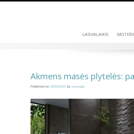
Skip
to
content
LAISVALAIKIS
MOTERI
Akmens masės plytelės: pag
Published on
24/02/2022
by
rasytojas