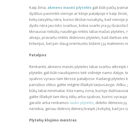
Kaip žinia,
akmens masės plytelės
gali būti pačių įvairia
dydžius pasirinkti vienoje ar kitoje patalpoje ir kaip žino
kelių taisyklių nėra, kurios tiksliai nusakytų, kad vienoje 
dydis nėra jau toks svarbus, kokia svarbi yra jų išvaizda bei
tikriausiai nebūtų naudinga rinktis labai mažas plyteles
atveju, pravartu rinktis didesnes plyteles, kad darbas eitų
kriterijus, bet per daug orientuotis būtent į jų matmenis n
Patalpos
Renkantis akmens masės plyteles labai svarbu atkreipti dė
plytelės gali būti naudojamos tiek vidinėje namo dalyje, tie
spalvos vyraus tam tikrose patalpose. Kadangi plyteles k
panašius stilius galite mėginti išlaikyti tarpusavyje. Aišku, g
būtų labai minimaliai. Kita namų zona, kurioje dažniausi
galite išlaikyti tam tikrą stilių arba spalvas, kurios vyrau
garaže arba renkamos
lauko plytelės
, didelio dėmesio jų
nereikia, geriau didesnį dėmesį kreipti į kokybę, kad jos t
Plytelių klojimo meistras