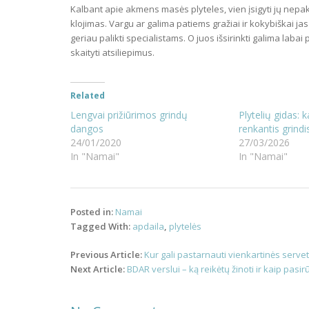
Kalbant apie akmens masės plyteles, vien įsigyti jų nepaka
klojimas. Vargu ar galima patiems gražiai ir kokybiškai jas i
geriau palikti specialistams. O juos išsirinkti galima labai p
skaityti atsiliepimus.
Related
Lengvai prižiūrimos grindų
Plytelių gidas: k
dangos
renkantis grindi
24/01/2020
27/03/2026
In "Namai"
In "Namai"
Posted in:
Namai
Tagged With:
apdaila
,
plytelės
Post
Previous Article:
Kur gali pastarnauti vienkartinės serve
navigation
Next Article:
BDAR verslui – ką reikėtų žinoti ir kaip pasir