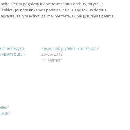
nka. Reikia pagalvoti ir apie tolimesnius darbus, tai yra jų
šsikloti, jei nėra tinkamos patirties ir žinių. Tad tokius darbus
aprastai, tai yra ieškoti galima internete, žiūrėti jų turimas patirtis,
aip nesuklysti
Fasadinės plytelės: kur ieškoti?
s visam butui?
26/05/2019
In "Namai"
tėlės?
ūpinti?