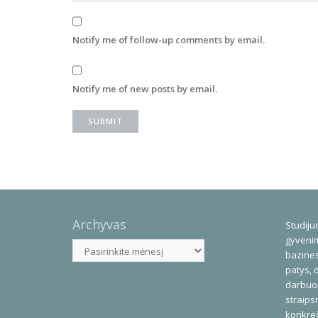
Notify me of follow-up comments by email.
Notify me of new posts by email.
Archyvas
Studijuo
gyvenim
Archyvas
bazines
patys, 
darbuod
straips
konkreč