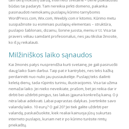
būdas tai padaryti. Tam nereikia pirkti domeno, pakanka
pasinaudoti nemokamų puslapių kūrimo tarnybomis
WordPress.com, Wix.com, Weebly.com ir kitomis. Kūrimo metu
susipažinsite su esminiais puslapių elementais – struktūra,
puslapio šablonais, dizainu, šonine juosta, meniu ir t.t. Visa tai
pravers vėliau samdant profesionalus, nes jau tiksliai žinosite,
ko iš jų reikalauti.
Milžiniškos laiko sąnaudos
Kai žmonės patys nusprendžia kurti svetainę, jie gali pasiruošti
daug laiko šiam darbui. Taip pat ir kantrybės, nes teks kažką
perdarinėti nuo nulio jau pusiaukelėje. Puslapį teks dailinti
keletą dienų, tada rūpintis turiniu, iliustracijomis. Visa tai užima
nemažai laiko. Jei nieko neveikiate, prašom, bet jei reikia dar ir
dirbti bei uždirbti pinigus, tas laikas įgauna konkrečią kainą. O ji
nėra labai adekvati. Labai paprastas dalykas. Įvertinkite savo
valandą laiko. 10 eurų? O gal 20? Jei tiek galite uždirbti per
valandą, paskaičiuokite, kiek realiai kainuoja jūsų sukurtas
interneto puslapis, kuriam net ir po kūrimo turėsite rimtų
priekaištų.