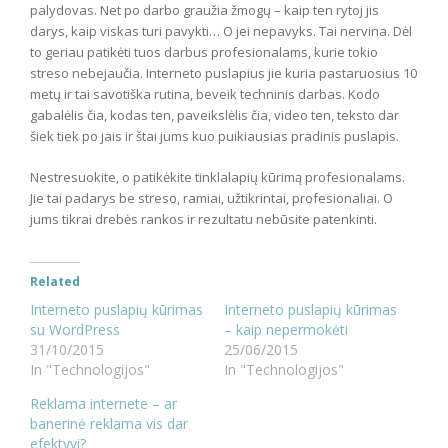
palydovas. Net po darbo graužia žmogų – kaip ten rytoj jis
darys, kaip viskas turi pavykti… O jei nepavyks. Tai nervina. Dėl
to geriau patikėti tuos darbus profesionalams, kurie tokio
streso nebejaučia. Interneto puslapius jie kuria pastaruosius 10
metų ir tai savotiška rutina, beveik techninis darbas. Kodo
gabalėlis čia, kodas ten, paveikslėlis čia, video ten, teksto dar
šiek tiek po jais ir štai jums kuo puikiausias pradinis puslapis.
Nestresuokite, o patikėkite tinklalapių kūrimą profesionalams.
Jie tai padarys be streso, ramiai, užtikrintai, profesionaliai. O
jums tikrai drebės rankos ir rezultatu nebūsite patenkinti.
Related
Interneto puslapių kūrimas
Interneto puslapių kūrimas
su WordPress
– kaip nepermokėti
31/10/2015
25/06/2015
In "Technologijos"
In "Technologijos"
Reklama internete – ar
banerinė reklama vis dar
efektyvi?