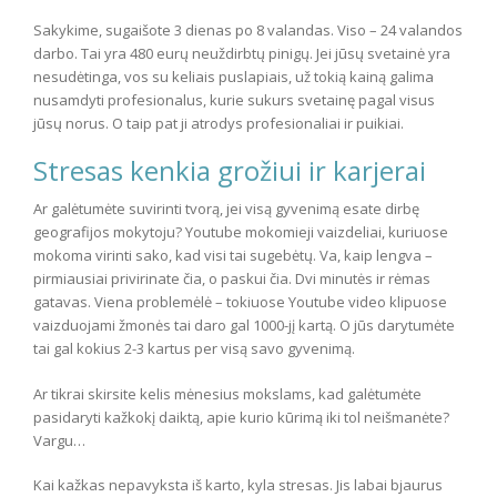
Sakykime, sugaišote 3 dienas po 8 valandas. Viso – 24 valandos
darbo. Tai yra 480 eurų neuždirbtų pinigų. Jei jūsų svetainė yra
nesudėtinga, vos su keliais puslapiais, už tokią kainą galima
nusamdyti profesionalus, kurie sukurs svetainę pagal visus
jūsų norus. O taip pat ji atrodys profesionaliai ir puikiai.
Stresas kenkia grožiui ir karjerai
Ar galėtumėte suvirinti tvorą, jei visą gyvenimą esate dirbę
geografijos mokytoju? Youtube mokomieji vaizdeliai, kuriuose
mokoma virinti sako, kad visi tai sugebėtų. Va, kaip lengva –
pirmiausiai privirinate čia, o paskui čia. Dvi minutės ir rėmas
gatavas. Viena problemėlė – tokiuose Youtube video klipuose
vaizduojami žmonės tai daro gal 1000-jį kartą. O jūs darytumėte
tai gal kokius 2-3 kartus per visą savo gyvenimą.
Ar tikrai skirsite kelis mėnesius mokslams, kad galėtumėte
pasidaryti kažkokį daiktą, apie kurio kūrimą iki tol neišmanėte?
Vargu…
Kai kažkas nepavyksta iš karto, kyla stresas. Jis labai bjaurus