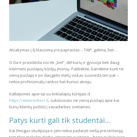
Atsakymas į šį klausimą yra paprastas – TAIP, galima, bet…
O čia ir prasideda visi tie „bet“, dėl kurių ir gyvuoja tiek daug
interneto puslapių kūrėjų įmonių. Patikėkite, bandėme kurti ne
vieną puslapį ir po daugelio metų viskas susiveda ten pat –
reikia profesionalų rankos bet kuriuo atveju.
Kalbėjomės apie tai su tinklalapių kūrėjais iš
https://www.tinkers.lt
, sukūrusiais ne vieną puslapį apie kai
kurių klientų požiūrį į savadarbes svetaines.
Patys kurti gali tik studentai…
Kai žmogus studijuoja ir jam reikia padaryti viešą prezentaciją,
tam tikrą mokslinį darbą, interneto svetainė – bene puikiausias