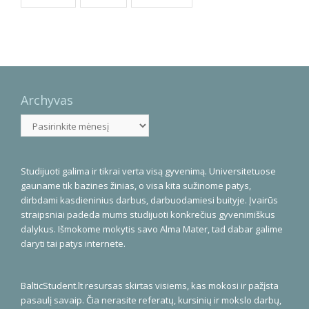
Archyvas
Archyvas
Studijuoti galima ir tikrai verta visą gyvenimą. Universitetuose
gauname tik bazines žinias, o visa kita sužinome patys,
dirbdami kasdieninius darbus, darbuodamiesi buityje. Įvairūs
straipsniai padeda mums studijuoti konkrečius gyvenimiškus
dalykus. Išmokome mokytis savo Alma Mater, tad dabar galime
daryti tai patys internete.
BalticStudent.lt resursas skirtas visiems, kas mokosi ir pažįsta
pasaulį savaip. Čia nerasite referatų, kursinių ir mokslo darbų,