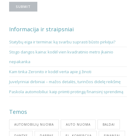
Informacija ir straipsniai
Statybų eiga ir terminai: ką svarbu suprasti būsto pirkėjui?
Stogo dangos kaina: kodėl vien kvadratinio metro įkainio
nepakanka
Kam tinka Zeronito ir kodėl verta apie jį žinoti
Juvelyriniai dirbiniai – mažos detalės, turinčios didelę reikšmę
Paskola automobiliui: kaip priimti protingą finansinį sprendimą
Temos
AUTOMOBILIŲ NUOMA
AUTO NUOMA
BALDAI
DANTYS
DARBAS
EL. KOMERCIJA
FINANSAI