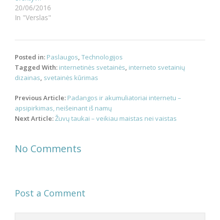
20/06/2016
In "Verslas"
Posted in:
Paslaugos
,
Technologijos
Tagged With:
internetinės svetainės
,
interneto svetainių
dizainas
,
svetainės kūrimas
Post
Previous Article:
Padangos ir akumuliatoriai internetu –
navigation
apsipirkimas, neišeinant iš namų
Next Article:
Žuvų taukai – veikiau maistas nei vaistas
No Comments
Post a Comment