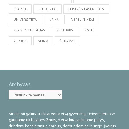
STATYBA
STUDENTAI
TEISINĖS PASLAUGOS
UNIVERSITETAI
VAIKAI
VERSLININKAI
VERSLO STEIGIMAS
VESTUVĖS
VGTU
VILNIUS
ŠEIMA
ŠILDYMAS
Archyvas
Archyvas
Studijuoti galima ir tikrai verta visą gyvenimą. Universitetuose
gauname tik bazines žinias, o visa kita sužinome patys,
dirbdami kasdieninius darbus, darbuodamiesi buityje. Įvairūs