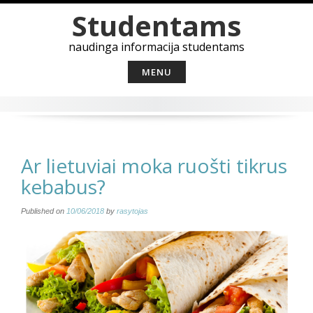
Skip
Studentams
to
content
naudinga informacija studentams
MENU
Ar lietuviai moka ruošti tikrus
kebabus?
Published on
10/06/2018
by
rasytojas