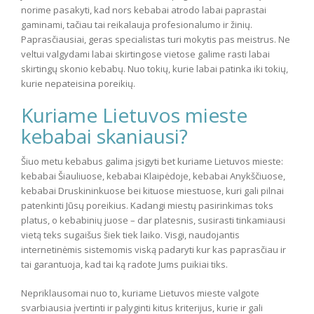
norime pasakyti, kad nors kebabai atrodo labai paprastai
gaminami, tačiau tai reikalauja profesionalumo ir žinių.
Paprasčiausiai, geras specialistas turi mokytis pas meistrus. Ne
veltui valgydami labai skirtingose vietose galime rasti labai
skirtingų skonio kebabų. Nuo tokių, kurie labai patinka iki tokių,
kurie nepateisina poreikių.
Kuriame Lietuvos mieste
kebabai skaniausi?
Šiuo metu kebabus galima įsigyti bet kuriame Lietuvos mieste:
kebabai Šiauliuose, kebabai Klaipėdoje, kebabai Anykščiuose,
kebabai Druskininkuose bei kituose miestuose, kuri gali pilnai
patenkinti Jūsų poreikius. Kadangi miestų pasirinkimas toks
platus, o kebabinių juose – dar platesnis, susirasti tinkamiausi
vietą teks sugaišus šiek tiek laiko. Visgi, naudojantis
internetinėmis sistemomis viską padaryti kur kas paprasčiau ir
tai garantuoja, kad tai ką radote Jums puikiai tiks.
Nepriklausomai nuo to, kuriame Lietuvos mieste valgote
svarbiausia įvertinti ir palyginti kitus kriterijus, kurie ir gali