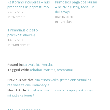
Restorano interjeras – nuo
Pirmosios pagalbos kursai
prabangos iki paprastumo
– ne tik dėl kitų, tačiau ir
22/07/2020
dėl savęs
In "Namai"
06/10/2020
In "Verslas"
Tinkamiausio peilio
paieškos: abėcėlė
14/02/2018
In "Moterims"
Posted in:
Laisvalaikis
,
Verslas
Tagged With:
kebabai
,
maistas
,
restoranai
Post
Previous Article:
Įsimintinas vaiko gimtadienis virtualios
navigation
realybės žaidimų kambaryje
Next Article:
Kodėl ieškoma informacijos apie paskutinės
minutės keliones?