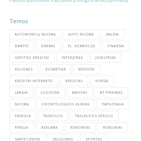
Paskola automobiliui: kaip priimti protingą finansinį sprendimą
Temos
AUTOMOBILIŲ NUOMA
AUTO NUOMA
BALDAI
DANTYS
DARBAS
EL. KOMERCIJA
FINANSAI
GREITIEJI KREDITAI
INTERJERAS
JUVELYRIKA
KELIONĖS
KOSMETIKA
KREDITAI
KREDITAI INTERNETU
KREDITAS
KURSAI
LANGAI
LOGISTIKA
MAISTAS
NT PIRKIMAS
NUOMA
ODONTOLOGIJOS KLINIKA
PAPUOŠALAI
PASKOLA
PASKOLOS
PASLAUGOS VERSLUI
PINIGAI
REKLAMA
REMONTAS
RENGINIAI
SANTECHNIKA
SAUGUMAS
SPORTAS