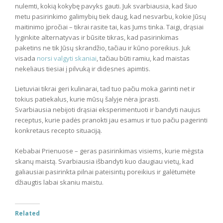
nulemti, kokią kokybę pavyks gauti. Juk svarbiausia, kad šiuo
metu pasirinkimo galimybių tiek daug, kad nesvarbu, kokie Jūsų
maitinimo įpročiai – tikrai rasite tai, kas Jums tinka. Taigi, drąsiai
lyginkite alternatyvas ir būsite tikras, kad pasirinkimas
paketins ne tik Jūsų skrandžio, tačiau ir kūno poreikius. Juk
visada
norsi valgyti skaniai
, tačiau būti ramiu, kad maistas
nekeliaus tiesiai į pilvuką ir didesnes apimtis.
Lietuviai tikrai geri kulinarai, tad tuo pačiu moka garinti net ir
tokius patiekalus, kurie mūsų šalyje nėra įprasti.
Svarbiausia nebijoti drąsiai eksperimentuoti ir bandyti naujus
receptus, kurie padės pranokti jau esamus ir tuo pačiu pagerinti
konkretaus recepto situaciją.
Kebabai Prienuose – geras pasirinkimas visiems, kurie mėgsta
skanų maistą. Svarbiausia išbandyti kuo daugiau vietų, kad
galiausiai pasirinkta pilnai pateisintų poreikius ir galėtumėte
džiaugtis labai skaniu maistu.
Related