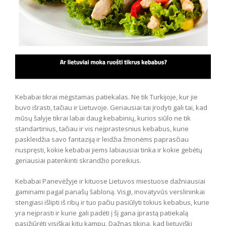
Kebabai tikrai mėgstamas patiekalas. Ne tik Turkijoje, kur jie
buvo išrasti, tačiau ir Lietuvoje. Geriausiai tai įrodyti gali tai, kad
mūsų šalyje tikrai labai daug kebabinių, kurios siūlo ne tik
standartinius, tačiau ir vis neįprastesnius kebabus, kurie
paskleidžia savo fantaziją ir leidžia žmonėms paprasčiau
nuspręsti, kokie kebabai jiems labiausiai tinka ir kokie gebėtų
geriausiai patenkinti skrandžio poreikius.
Kebabai Panevėžyje ir kituose Lietuvos miestuose dažniausiai
gaminami pagal panašų šabloną. Visgi, inovatyvūs verslininkai
stengiasi išlipti iš ribų ir tuo pačiu pasiūlyti tokius kebabus, kurie
yra neįprasti ir kurie gali padėti į šį gana įprastą patiekalą
pasižiūrėti visiškai kitu kampu. Dažnas tikina, kad lietuviški