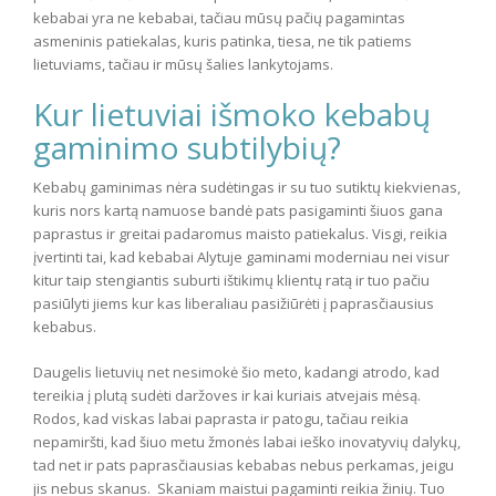
kebabai yra ne kebabai, tačiau mūsų pačių pagamintas
asmeninis patiekalas, kuris patinka, tiesa, ne tik patiems
lietuviams, tačiau ir mūsų šalies lankytojams.
Kur lietuviai išmoko kebabų
gaminimo subtilybių?
Kebabų gaminimas nėra sudėtingas ir su tuo sutiktų kiekvienas,
kuris nors kartą namuose bandė pats pasigaminti šiuos gana
paprastus ir greitai padaromus maisto patiekalus. Visgi, reikia
įvertinti tai, kad kebabai Alytuje gaminami moderniau nei visur
kitur taip stengiantis suburti ištikimų klientų ratą ir tuo pačiu
pasiūlyti jiems kur kas liberaliau pasižiūrėti į paprasčiausius
kebabus.
Daugelis lietuvių net nesimokė šio meto, kadangi atrodo, kad
tereikia į plutą sudėti daržoves ir kai kuriais atvejais mėsą.
Rodos, kad viskas labai paprasta ir patogu, tačiau reikia
nepamiršti, kad šiuo metu žmonės labai ieško inovatyvių dalykų,
tad net ir pats paprasčiausias kebabas nebus perkamas, jeigu
jis nebus skanus. Skaniam maistui pagaminti reikia žinių. Tuo