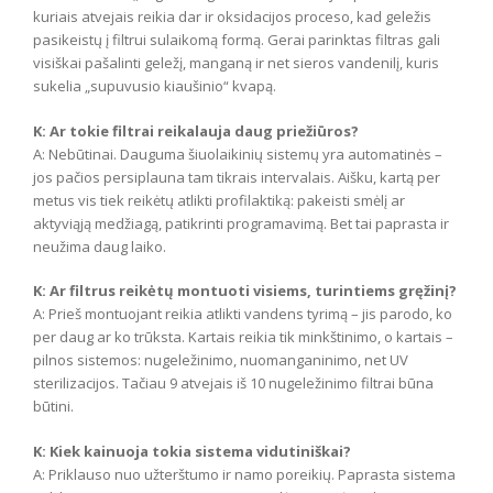
kuriais atvejais reikia dar ir oksidacijos proceso, kad geležis
pasikeistų į filtrui sulaikomą formą. Gerai parinktas filtras gali
visiškai pašalinti geležį, manganą ir net sieros vandenilį, kuris
sukelia „supuvusio kiaušinio“ kvapą.
K: Ar tokie filtrai reikalauja daug priežiūros?
A: Nebūtinai. Dauguma šiuolaikinių sistemų yra automatinės –
jos pačios persiplauna tam tikrais intervalais. Aišku, kartą per
metus vis tiek reikėtų atlikti profilaktiką: pakeisti smėlį ar
aktyviąją medžiagą, patikrinti programavimą. Bet tai paprasta ir
neužima daug laiko.
K: Ar filtrus reikėtų montuoti visiems, turintiems gręžinį?
A: Prieš montuojant reikia atlikti vandens tyrimą – jis parodo, ko
per daug ar ko trūksta. Kartais reikia tik minkštinimo, o kartais –
pilnos sistemos: nugeležinimo, nuomanganinimo, net UV
sterilizacijos. Tačiau 9 atvejais iš 10 nugeležinimo filtrai būna
būtini.
K: Kiek kainuoja tokia sistema vidutiniškai?
A: Priklauso nuo užterštumo ir namo poreikių. Paprasta sistema