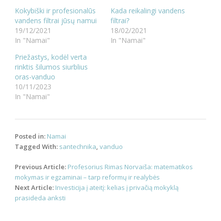
Kokybiški ir profesionalūs
Kada reikalingi vandens
vandens filtrai jūsų namui
filtrai?
19/12/2021
18/02/2021
In "Namai"
In "Namai"
Priežastys, kodėl verta
rinktis šilumos siurblius
oras-vanduo
10/11/2023
In "Namai"
Posted in:
Namai
Tagged With:
santechnika
,
vanduo
Post
Previous Article:
Profesorius Rimas Norvaiša: matematikos
navigation
mokymas ir egzaminai – tarp reformų ir realybės
Next Article:
Investicija į ateitį: kelias į privačią mokyklą
prasideda anksti