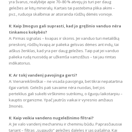
yra švarus, realybėje apie 70–80 % atvejų jis turi per daug
geležies ar kitų mineralų. Kartais tai pastebima plika akimi –
pvz., ruduoja skalbiniai ar atsiranda rūdžių dėmės vonioje.
K: Kaip žmogus gali suprasti, kad jo gręžinio vanduo nėra
tinkamos kokybės?
A: Pirmas signalas – kvapas ir skonis. Jei vanduo turi metališką
prieskonį, rūdžių kvapą ar palieka gelsvas dėmes ant indų, tai
aiškus ženklas, kad yra per daug geležies. Taip pat jei vanduo
palieka rudą nuosėdą ar užkemša vamzdžius – tai jau rimtas
indikatorius.
K: Ar tokį vandenį pavojinga gerti?
A: Vienareikšmiškai – ne visada pavojinga, bet tikrai nepatartina
ilgai vartoti. Geležis pati savaime nėra nuodas, bet jos
perteklius gali sukelti virškinimo sutrikimų, o ilguoju laikotarpiu –
kauptis organizme. Ypač jautrūs vaikai ir vyresnio amžiaus
žmonės.
K: Kaip veikia vandens nugeležinimo filtrai?
A: Jie valo vandenį mechaniniu ir cheminiu būdu. Paprasčiausiai
tariant – filtras „sugaudo“ geležies daleles ir jas pašalina. Kai