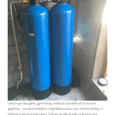
Lietuvoje daugelis gyventojų renkasi vandenį iš nuosavo
gręžinio – tai ekonomiška, nepriklausoma nuo miesto tinklų, o
dažnai ir tiesiog patogiau. Tačiau ar tikrai toks vanduo yra