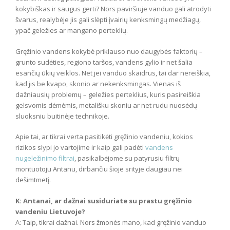
kokybiškas ir saugus gerti? Nors paviršiuje vanduo gali atrodyti
švarus, realybėje jis gali slėpti įvairių kenksmingų medžiagų,
ypač geležies ar mangano perteklių.
Gręžinio vandens kokybė priklauso nuo daugybės faktorių –
grunto sudėties, regiono taršos, vandens gylio ir net šalia
esančių ūkių veiklos. Net jei vanduo skaidrus, tai dar nereiškia,
kad jis be kvapo, skonio ar nekenksmingas. Vienas iš
dažniausių problemų – geležies perteklius, kuris pasireiškia
gelsvomis dėmėmis, metališku skoniu ar net rudu nuosėdų
sluoksniu buitinėje technikoje.
Apie tai, ar tikrai verta pasitikėti gręžinio vandeniu, kokios
rizikos slypi jo vartojime ir kaip gali padėti
vandens
nugeležinimo filtrai
, pasikalbėjome su patyrusiu filtrų
montuotoju Antanu, dirbančiu šioje srityje daugiau nei
dešimtmetį.
K: Antanai, ar dažnai susiduriate su prastu gręžinio
vandeniu Lietuvoje?
A: Taip, tikrai dažnai. Nors žmonės mano, kad gręžinio vanduo