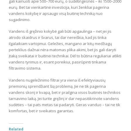
gali kainuoti apie 500–700 eurų, o sudėtingesnės – iki 1500–2000
eurų. Bet tai vienkartinė investicija, kuri ženkliai pagerina
vandens kokybę ir apsaugo visą buitinę techniką nuo
sugadinimo.
Vandens iš gręžinio kokybė gali būti apgaulinga – net jei jis
atrodo skaidrus ir švarus, tai dar nereiškia, kad jis tinka
ilgalaikiam vartojimui. Geležies, mangano ar kitų medžiagų
perteklius dažnai nėra matomas plika akimi, bet jis gali daryti
įtaką sveikatai ir buitinei technikai. Dėl to būtina reguliariai atlikti
vandens tyrimus ir, esant poreikiui, pasirūpinti tinkama
filtravimo sistema.
Vandens nugeležinimo filtrai yra viena iš efektyviausių
priemonių sprendžiant šią problemą. Jie ne tik pagerina
vandens skonį ir kvapą, bet ir prailgina visos buitinės technikos
tarnavimo laiką. Jei turite gręžinį ir dar nepasitikrinote vandens
sudėties – tai pats metas tai padaryti. Geras vanduo – tai ne tik
komfortas, bet ir sveikatos garantas.
Related