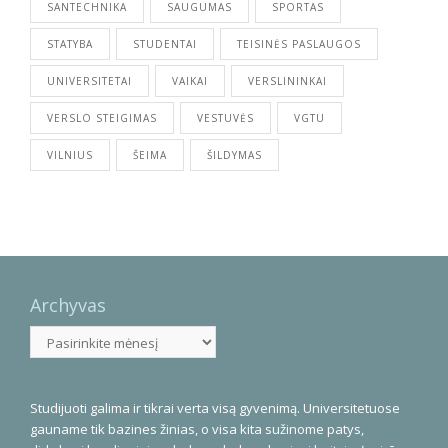
SANTECHNIKA
SAUGUMAS
SPORTAS
STATYBA
STUDENTAI
TEISINĖS PASLAUGOS
UNIVERSITETAI
VAIKAI
VERSLININKAI
VERSLO STEIGIMAS
VESTUVĖS
VGTU
VILNIUS
ŠEIMA
ŠILDYMAS
Archyvas
Archyvas
Studijuoti galima ir tikrai verta visą gyvenimą. Universitetuose
gauname tik bazines žinias, o visa kita sužinome patys,