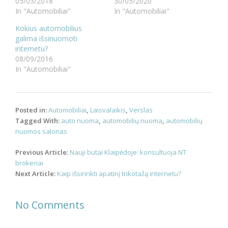
05/03/2018
30/05/2020
In "Automobiliai"
In "Automobiliai"
Kokius automobilius
galima išsinuomoti
internetu?
08/09/2016
In "Automobiliai"
Posted in:
Automobiliai
,
Laisvalaikis
,
Verslas
Tagged With:
auto nuoma
,
automobilių nuoma
,
automobilių
nuomos salonas
Post
Previous Article:
Nauji butai Klaipėdoje: konsultuoja NT
navigation
brokeriai
Next Article:
Kaip išsirinkti apatinį trikotažą internetu?
No Comments