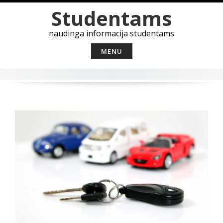
Skip
Studentams
to
content
naudinga informacija studentams
MENU