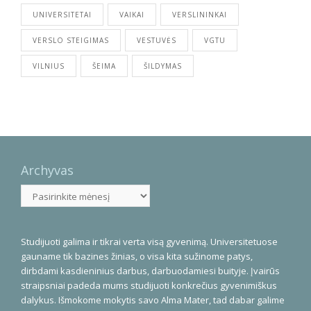
UNIVERSITETAI
VAIKAI
VERSLININKAI
VERSLO STEIGIMAS
VESTUVĖS
VGTU
VILNIUS
ŠEIMA
ŠILDYMAS
Archyvas
Archyvas
Studijuoti galima ir tikrai verta visą gyvenimą. Universitetuose
gauname tik bazines žinias, o visa kita sužinome patys,
dirbdami kasdieninius darbus, darbuodamiesi buityje. Įvairūs
straipsniai padeda mums studijuoti konkrečius gyvenimiškus
dalykus. Išmokome mokytis savo Alma Mater, tad dabar galime