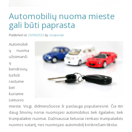
Automobilių nuoma mieste
gali būti paprasta
Published on
15/09/2015
by
straipsniai
Automobili
ų nuoma
užsiimanči
ų
bendrovių
turbūt
rastume
bet
kuriame
Lietuvos
mieste. Visgi, didmiesčiuose ši paslauga populiaresnė. Čia itin
daug žmonių noriai nuomojasi automobilius tiek ilgalaikei, tiek
trumpalaikei nuomai. Dažniausiai lietuviai renkasi trumpalaikės
nuomos sutartį, nes nuomojasi automobilį konkrečiam tikslui.