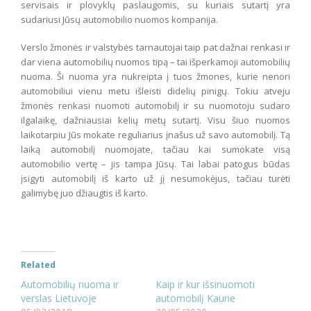
servisais ir plovyklų paslaugomis, su kuriais sutartį yra
sudariusi Jūsų automobilio nuomos kompanija.
Verslo žmonės ir valstybės tarnautojai taip pat dažnai renkasi ir
dar viena automobilių nuomos tipą – tai išperkamoji automobilių
nuoma. Ši nuoma yra nukreipta į tuos žmones, kurie nenori
automobiliui vienu metu išleisti didelių pinigų. Tokiu atveju
žmonės renkasi nuomoti automobilį ir su nuomotoju sudaro
ilgalaikę, dažniausiai kelių metų sutartį. Visu šiuo nuomos
laikotarpiu Jūs mokate reguliarius įnašus už savo automobilį. Tą
laiką automobilį nuomojate, tačiau kai sumokate visą
automobilio vertę – jis tampa Jūsų. Tai labai patogus būdas
įsigyti automobilį iš karto už jį nesumokėjus, tačiau turėti
galimybę juo džiaugtis iš karto.
Related
Automobilių nuoma ir
Kaip ir kur išsinuomoti
verslas Lietuvoje
automobilį Kaune