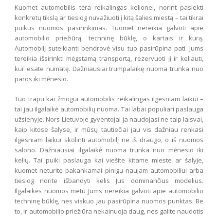
Kuomet automobilis tėra reikalingas kelionei, norint pasiekti
konkretų tikslą ar tiesiog nuvažiuoti į kitą šalies miestą – tai tikrai
puikus nuomos pasirinkimas. Tuomet nereikia galvoti apie
automobilio priežiūrą, techninę būklę, o kartais ir kurą.
Automobilį suteikianti bendrovė visu tuo pasirūpina pati. Jums
tereikia išsirinkti mėgstamą transportą, rezervuoti jį ir keliauti,
kur esate numatę. Dažniausiai trumpalaikę nuoma trunka nuo
paros iki mėnesio.
Tuo trapu kai žmogui automobilis reikalingas ilgesniam laikui –
tai jau ilgalaikė automobilių nuoma. Tai labai populiari paslauga
užsienyje. Nors Lietuvoje gyventojai ja naudojasi ne taip laisvai,
kaip kitose šalyse, ir mūsų tautiečiai jau vis dažniau renkasi
ilgesniam laikui skolinti automobilį ne iš draugo, o iš nuomos
salono. Dažniausiai ilgalaikė nuoma trunka nuo mėnesio iki
kelių. Tai puiki paslauga kai viešite kitame mieste ar šalyje,
kuomet neturite pakankamai pinigų naujam automobiliui arba
tiesiog norite išbandyti kelis Jus dominančius modelius.
Ilgalaikės nuomos metu Jums nereikia galvoti apie automobilio
techninę būklę, nes viskuo jau pasirūpina nuomos punktas. Be
to, ir automobilio priežiūra nekainuoja daug, nes galite naudotis